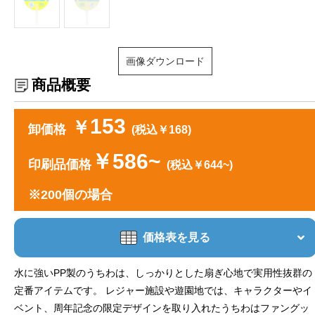
画像ダウンロード
商品概要
153
￥
卸価格
(税込￥168)
￥586~
印刷品価格
(税込￥644~)
※200個の場合
価格表を見る
水に強いPP製のうちわは、しっかりとした扇ぎ心地で実用性抜群の
定番アイテムです。 レジャー施設や遊園地では、キャラクターやイ
ベント、周年記念の限定デザインを取り入れたうちわはファングッ