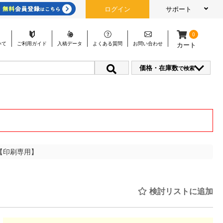
ログイン
サポート
0
いて
ご利用
ガイド
入稿
データ
よくある
質問
お問い
合わせ
カート
価格・在庫数
で検索
【印刷専用】
検討リストに追加