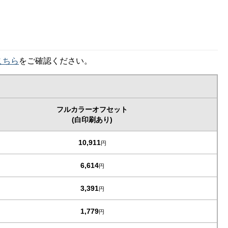
こちら
をご確認ください。
フルカラーオフセット
(白印刷あり)
10,911
円
6,614
円
3,391
円
1,779
円