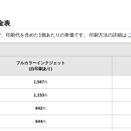
金表
、印刷代を含めた1個あたりの単価です。 印刷方法の詳細は
フルカラーインクジェット
(白印刷あり)
1,587
円
1,153
円
842
円
644
円