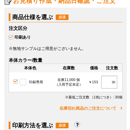
お見積り作成・納品日確認・ご注文
商品仕様を選ぶ
注文区分
印刷あり
※無地サンプルはご用意がございません。
本体カラー/数量
本体色
在庫数
価格
注文数
在庫11,000 個
印刷専用
￥153
（入荷予定未定）
※最低ご注文数
（1色につき）
: 30個
在庫切れ商品のご注文について
印刷方法を選ぶ