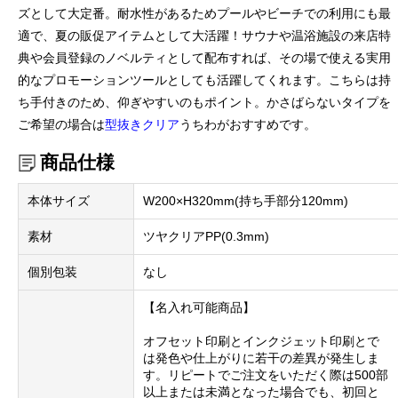
ズとして大定番。耐水性があるためプールやビーチでの利用にも最
適で、夏の販促アイテムとして大活躍！サウナや温浴施設の来店特
典や会員登録のノベルティとして配布すれば、その場で使える実用
的なプロモーションツールとしても活躍してくれます。こちらは持
ち手付きのため、仰ぎやすいのもポイント。かさばらないタイプを
ご希望の場合は
型抜きクリア
うちわがおすすめです。
商品仕様
本体サイズ
W200×H320mm(持ち手部分120mm)
素材
ツヤクリアPP(0.3mm)
個別包装
なし
【名入れ可能商品】
オフセット印刷とインクジェット印刷とで
は発色や仕上がりに若干の差異が発生しま
す。リピートでご注文をいただく際は500部
以上または未満となった場合でも、初回と