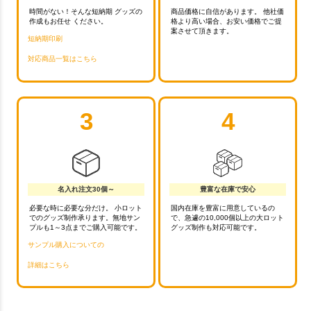
時間がない！そんな短納期 グッズの
商品価格に自信があります。 他社価
作成もお任せ ください。
格より高い場合、お安い価格でご提
案させて頂きます。
短納期印刷
対応商品一覧はこちら
3
4
名入れ注文30個～
豊富な在庫で安心
必要な時に必要な分だけ。 小ロット
国内在庫を豊富に用意しているの
でのグッズ制作承ります。無地サン
で、急遽の10,000個以上の大ロット
プルも1～3点までご購入可能です。
グッズ制作も対応可能です。
サンプル購入についての
詳細はこちら