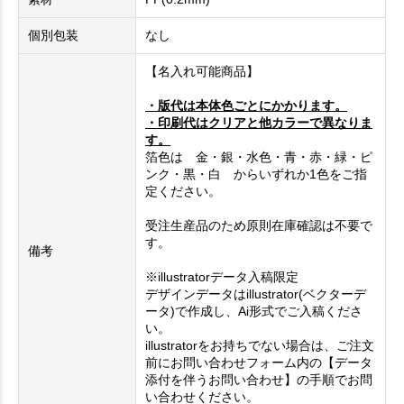
個別包装
なし
【名入れ可能商品】
・版代は本体色ごとにかかります。
・印刷代はクリアと他カラーで異なりま
す。
箔色は 金・銀・水色・青・赤・緑・ピ
ンク・黒・白 からいずれか1色をご指
定ください。
受注生産品のため原則在庫確認は不要で
す。
備考
※illustratorデータ入稿限定
デザインデータはillustrator(ベクターデ
ータ)で作成し、Ai形式でご入稿くださ
い。
illustratorをお持ちでない場合は、ご注文
前にお問い合わせフォーム内の【データ
添付を伴うお問い合わせ】の手順でお問
い合わせください。