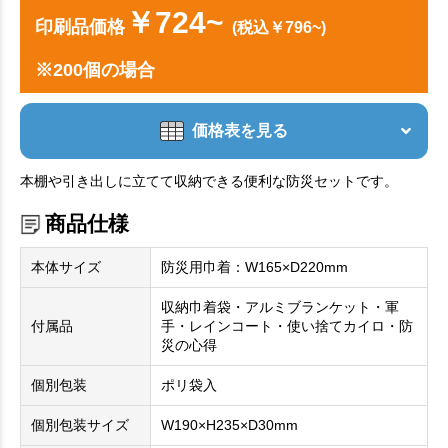
￥724~
印刷品価格
(税込￥796~)
※200個の場合
価格表を見る
本棚や引き出しに立てて収納できる便利な防災セットです。
商品仕様
本体サイズ
防災用巾着：W165×D220mm
収納巾着袋・アルミブランケット・軍
付属品
手・レインコート・使い捨てカイロ・防
災の心得
個別包装
ポリ袋入
個別包装サイズ
W190×H235×D30mm