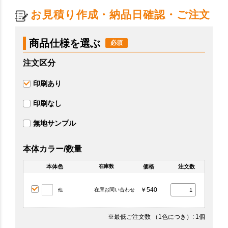
お見積り作成・納品日確認・ご注文
商品仕様を選ぶ
注文区分
印刷あり
印刷なし
無地サンプル
本体カラー/数量
本体色
価格
注文数
在庫数
￥540
在庫お問い合わせ
他
※最低ご注文数
（1色につき）
: 1個