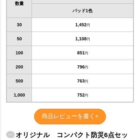
数量
パッド1色
30
1,452
円
50
1,108
円
100
851
円
200
796
円
500
763
円
1,000
752
円
商品レビューを書く+
オリジナル コンパクト防災6点セッ
お買い物を続ける
カートへ進む