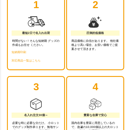
1
2
最短2日で名入れ出荷
圧倒的低価格
時間がない！そんな短納期 グッズの
商品価格に自信があります。 他社価
作成もお任せ ください。
格より高い場合、お安い価格でご提
案させて頂きます。
短納期印刷
対応商品一覧はこちら
3
4
名入れ注文30個～
豊富な在庫で安心
必要な時に必要な分だけ。 小ロット
国内在庫を豊富に用意しているの
でのグッズ制作承ります。無地サン
で、急遽の10,000個以上の大ロット