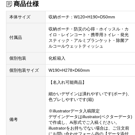
商品仕様
本体サイズ
収納ポーチ：W120×H190×D50mm
収納ポーチ・防災の心得・ホイッスル・カ
イロ・レインコート・携帯用トイレ・発光
付属品
スティック・アルミブランケット・除菌ア
ルコールウェットティッシュ
個別包装
化粧箱入
個別包装サイズ
W190×H278×D60mm
【名入れ可能商品】
細かいデザインは潰れやすいです(ポーチ)、
色ブレしやすいです(箱)
※illustratorデータ入稿限定
デザインデータはillustrator(ベクターデータ)
備考
で作成し、Ai形式でご入稿ください。
illustratorをお持ちでない場合は、ご注文前
にお問い合わせフォーム内の【データ添付