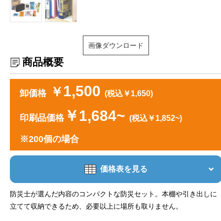
画像ダウンロード
商品概要
1,500
￥
卸価格
(税込￥1,650)
￥1,684~
印刷品価格
(税込￥1,852~)
※200個の場合
価格表を見る
防災士が選んだ内容のコンパクトな防災セット。本棚や引き出しに
立てて収納できるため、必要以上に場所も取りません。