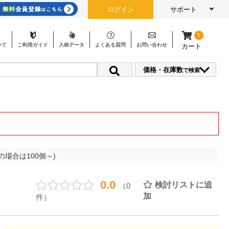
ログイン
サポート
0
いて
ご利用
ガイド
入稿
データ
よくある
質問
お問い
合わせ
カート
価格・在庫数
で検索
場合は100個～)
0.0
検討リストに追
（0
加
件）