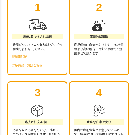
1
2
最短2日で名入れ出荷
圧倒的低価格
時間がない！そんな短納期 グッズの
商品価格に自信があります。 他社価
作成もお任せ ください。
格より高い場合、お安い価格でご提
案させて頂きます。
短納期印刷
対応商品一覧はこちら
3
4
名入れ注文30個～
豊富な在庫で安心
必要な時に必要な分だけ。 小ロット
国内在庫を豊富に用意しているの
でのグッズ制作承ります。無地サン
で、急遽の10,000個以上の大ロット