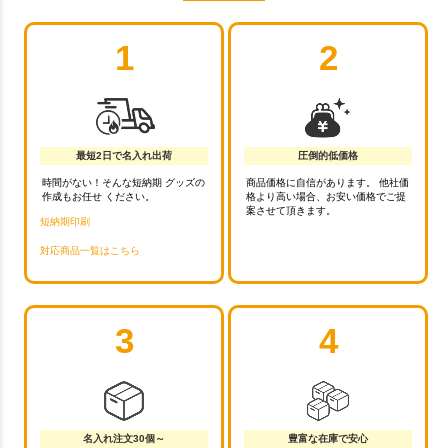
1
2
最短2日で名入れ出荷
圧倒的低価格
時間がない！そんな短納期 グッズの
商品価格に自信があります。 他社価
作成もお任せ ください。
格より高い場合、お安い価格でご提
案させて頂きます。
短納期印刷
対応商品一覧はこちら
3
4
名入れ注文30個～
豊富な在庫で安心