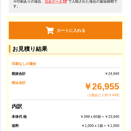
※印刷ありの場合、
完全データ
で入稿された場合の最短納期で
す。
カートに入れる
お見積り結果
印刷なしの場合
税抜合計
￥24,940
税込合計
￥26,955
（1個あたり約￥449)
内訳
本体代 他
￥399 x 60個 = ￥23,940
送料
￥1,000 x 1個 = ￥1,000