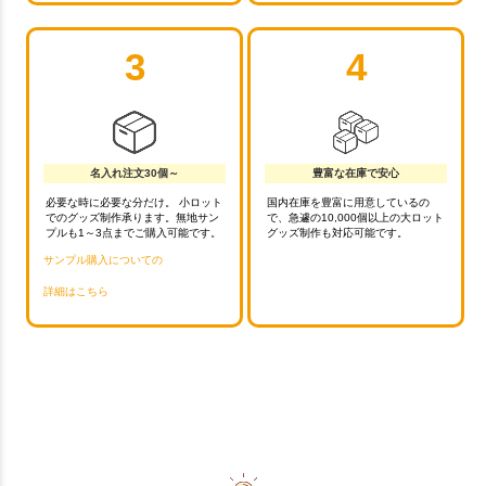
3
4
名入れ注文30個～
豊富な在庫で安心
必要な時に必要な分だけ。 小ロット
国内在庫を豊富に用意しているの
でのグッズ制作承ります。無地サン
で、急遽の10,000個以上の大ロット
プルも1～3点までご購入可能です。
グッズ制作も対応可能です。
サンプル購入についての
詳細はこちら
お買い物を続ける
カートへ進む