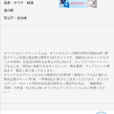
温泉・サウナ・銭湯
道の駅
官公庁・自治体
オリジナルグッズドットコムは、オリジナルグッズ製作40年の実績を持つ東
証プライム市場上場企業が運営するECサイトです。物販向けのオリジナルグ
ッズやOEM、記念品の制作をお考えの方に向けて、タンブラーやトートバッ
グをはじめ、SDGsに貢献できるオーガニック・再生素材・フェアトレード商
品まで、幅広く取り扱っております。
オリジナルのプリントを入れて最速2日で出荷OK！無地サンプルは1 個から、
商品は最小ロット30 個、一部商品は1 個 からご注文いただけます。オリジナ
ルグッズ・小ロットOEMや記念品の制作をご検討中の方は、「物販商品・
OEM」の作成・仕入れに強いオリジナルグッズドットコムをご利用くださ
い！