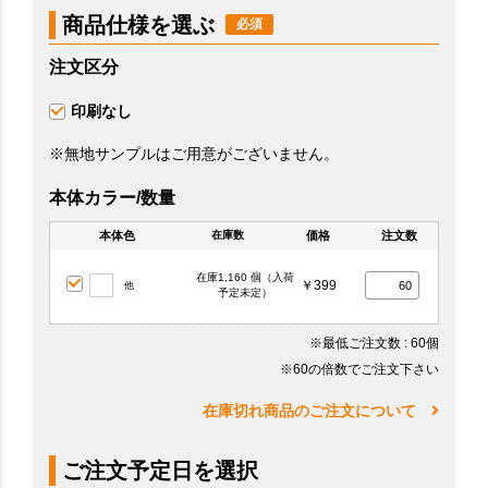
商品仕様を選ぶ
注文区分
印刷なし
※無地サンプルはご用意がございません。
本体カラー/数量
本体色
価格
注文数
在庫数
在庫1,160 個（入荷
￥399
他
予定未定）
※最低ご注文数
: 60個
※60の倍数でご注文下さい
在庫切れ商品のご注文について
ご注文予定日を選択