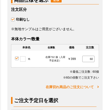
商品仕様を選ぶ
注文区分
印刷なし
※無地サンプルはご用意がございません。
本体カラー/数量
本体色
価格
注文数
在庫数
在庫732 個（入荷
￥399
他
予定未定）
※最低ご注文数
: 60個
※60の倍数でご注文下さい
在庫切れ商品のご注文について
ご注文予定日を選択