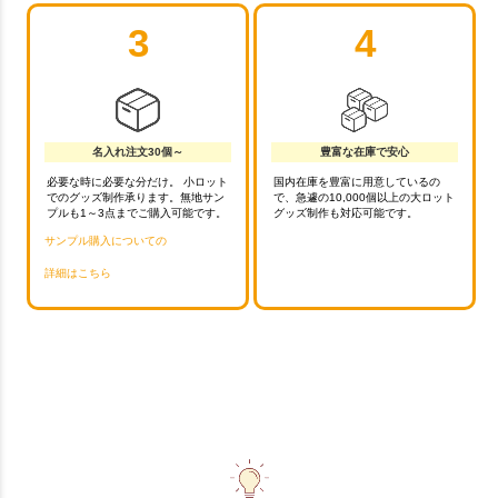
3
4
名入れ注文30個～
豊富な在庫で安心
必要な時に必要な分だけ。 小ロット
国内在庫を豊富に用意しているの
でのグッズ制作承ります。無地サン
で、急遽の10,000個以上の大ロット
プルも1～3点までご購入可能です。
グッズ制作も対応可能です。
サンプル購入についての
詳細はこちら
お買い物を続ける
カートへ進む