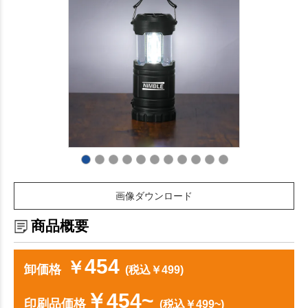
画像ダウンロード
商品概要
454
￥
卸価格
(税込￥499)
￥454~
印刷品価格
(税込￥499~)