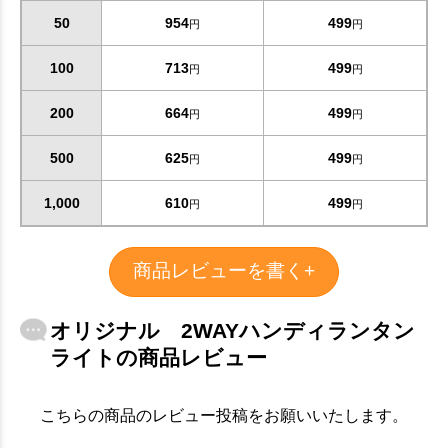
50
954
499
円
円
100
713
499
円
円
200
664
499
円
円
500
625
499
円
円
1,000
610
499
円
円
商品レビューを書く+
オリジナル 2WAYハンディランタン
ライトの商品レビュー
お買い物を続ける
カートへ進む
こちらの商品のレビュー投稿をお願いいたします。