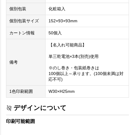
個別包装
化粧箱入
個別包装サイズ
152×93×93mm
カートン情報
50個入
【名入れ可能商品】
単三乾電池×3本(別売)使用
備考
※のし巻き・包装紙巻きは
100個以上～承ります。(100個未満は対
応不可)
1色印刷範囲
W30×H25mm
デザインについて
印刷可能範囲