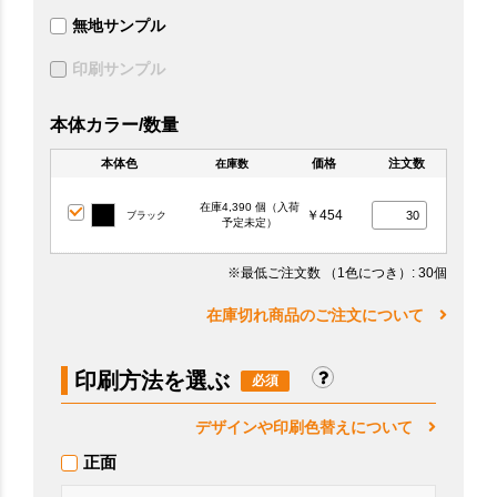
無地サンプル
印刷サンプル
本体カラー/数量
本体色
価格
注文数
在庫数
在庫4,390 個（入荷
￥454
ブラック
予定未定）
※最低ご注文数
（1色につき）
: 30個
在庫切れ商品のご注文について
印刷方法を選ぶ
デザインや印刷色替えについて
正面