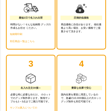
最短2日で名入れ出荷
圧倒的低価格
時間がない！そんな短納期 グッズの
商品価格に自信があります。 他社価
作成もお任せ ください。
格より高い場合、お安い価格でご提
案させて頂きます。
短納期印刷
対応商品一覧はこちら
3
4
名入れ注文30個～
豊富な在庫で安心
必要な時に必要な分だけ。 小ロット
国内在庫を豊富に用意しているの
でのグッズ制作承ります。無地サン
で、急遽の10,000個以上の大ロット
プルも1～3点までご購入可能です。
グッズ制作も対応可能です。
サンプル購入についての