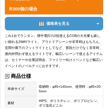
※200個の場合
価格表を見る
これ1台でランタン、懐中電灯の2役使えるCOBの大光量も嬉し
い頼れる2WAYライト。 アウトドアシーンや非常時はもちろん、
玄関や廊下のフットライトとしてなど、普段だけでなく非常時、
屋内外問わず使えるライトです。幅広いシーンで使えるアイテム
は、セミナーや企業説明会、ファミリー向けイベントなど幅広い
イベントのノベルティにおすすです。
商品仕様
収納時：φ85×145mm、使用時：φ85×20
本体サイズ
5mm
HIPS、ポリスチレン、ポリプロピレン、
素材
ポリ塩化ビニル