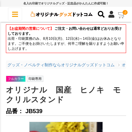
名入れ印刷でオリジナルグッズ・記念品がかんたんに作成可能！
0
【お盆期間の営業について】
ご注文・お問い合わせは通常どおりお受け
しております。
出荷・印刷業務のみ、8月10日(月)、12日(水)～14日(金)はお休みとなり
ます。ご不便をお掛けいたしますが、何卒ご理解を賜りますようお願い申
し上げます。
グッズ・ノベルティ制作ならオリジナルグッズドットコム
オリ
フルカラー
印刷専用
オリジナル 国産 ヒノキ モ
クリルスタンド
品番： JB539