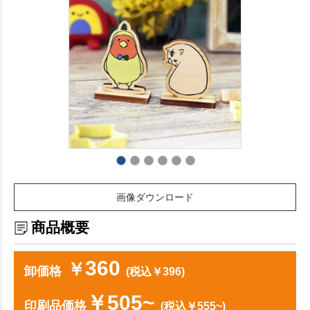
画像ダウンロード
商品概要
360
￥
卸価格
(税込￥396)
￥505~
印刷品価格
(税込￥555~)