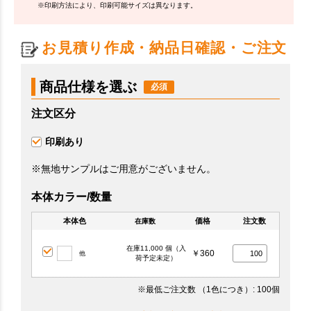
※印刷方法により、印刷可能サイズは異なります。
お見積り作成・納品日確認・ご注文
商品仕様を選ぶ
注文区分
印刷あり
※無地サンプルはご用意がございません。
本体カラー/数量
本体色
価格
注文数
在庫数
在庫11,000 個（入
￥360
他
荷予定未定）
※最低ご注文数
（1色につき）
: 100個