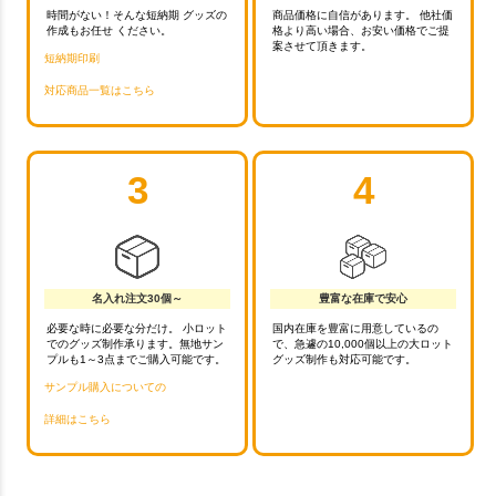
時間がない！そんな短納期 グッズの
商品価格に自信があります。 他社価
作成もお任せ ください。
格より高い場合、お安い価格でご提
案させて頂きます。
短納期印刷
対応商品一覧はこちら
3
4
名入れ注文30個～
豊富な在庫で安心
必要な時に必要な分だけ。 小ロット
国内在庫を豊富に用意しているの
でのグッズ制作承ります。無地サン
で、急遽の10,000個以上の大ロット
プルも1～3点までご購入可能です。
グッズ制作も対応可能です。
サンプル購入についての
詳細はこちら