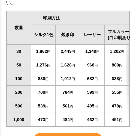
い。
印刷方法
数量
フルカラーイ
シルク1色
焼き印
レーザー
(白印刷あり)
30
1,862
2,449
1,349
1,202
円
円
円
円
50
1,276
1,628
968
880
円
円
円
円
100
836
1,012
682
638
円
円
円
円
200
709
764
599
555
円
円
円
円
500
539
561
495
478
円
円
円
円
1,000
473
484
462
451
円
円
円
円