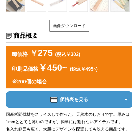
画像ダウンロード
商品概要
275
￥
卸価格
(税込￥302)
￥450~
印刷品価格
(税込￥495~)
※200個の場合
価格表を見る
国産杉間伐材をスライスして作った、天然木のしおりです。厚みは
1mmととても薄いのですが、簡単には割れないアイテムです。
名入れ範囲も広く、大胆にデザインを配置しても映える商品です。