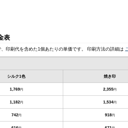
金表
、印刷代を含めた1個あたりの単価です。 印刷方法の詳細は
シルク1色
焼き印
1,769
2,355
円
円
1,182
1,534
円
円
742
918
円
円
616
671
円
円