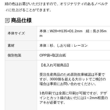
紐の色はお選びいただけますので、オリジナリティのあるノベルテ
ィに仕上げることができます。
商品仕様
本体：W28×H135×D1.2mm 紐：長さ35m
本体サイズ
m
素材
本体：杉、しおり紐：レーヨン
個別包装
OPP袋+取説台紙
【名入れ可能商品】
受注生産商品のため原則在庫確認は不要で
すが、3000個を超える大ロットでご検討の
場合は事前にお問い合わせください。
1色印刷では全面に印刷が可能ですが、デザ
インとカット線のあいだには1～2mm程度の
アキが必要です。