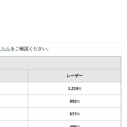
こちら
をご確認ください。
レーザー
1,219
円
852
円
577
円
495
円