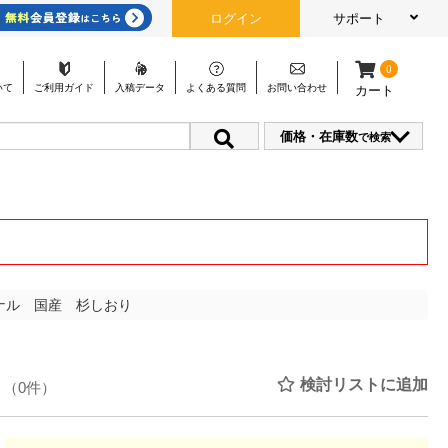
ログイン
サポート
0
いて
ご利用
ガイド
入稿
データ
よくある
質問
お問い
合わせ
カート
価格・在庫数
で検索
ナル 国産 杉しおり
0
検討リストに追加
（0件）