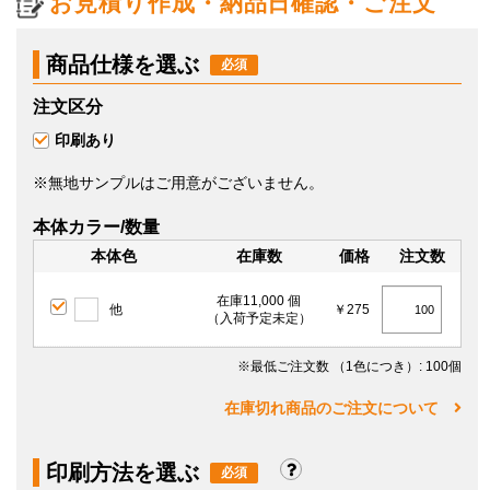
お見積り作成・納品日確認・ご注文
商品仕様を選ぶ
注文区分
印刷あり
※無地サンプルはご用意がございません。
本体カラー/数量
本体色
在庫数
価格
注文数
在庫11,000 個
他
￥275
（入荷予定未定）
※最低ご注文数
（1色につき）
: 100個
在庫切れ商品のご注文について
印刷方法を選ぶ