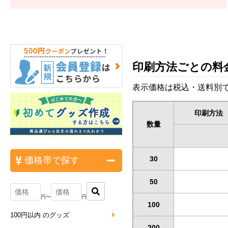
印刷方法ごとの料
表示価格は税込・送料別で
印刷方法
数量
30
価格帯で探す
50
円〜
円
100
100円以内 のグッズ
200