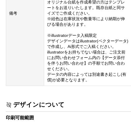
オリジナル台紙を作成希望の方はテンプレ
ートをお送りいたします。既存台紙と同サ
備考
イズでご作成ください。
※紐色は在庫状況や数量等により納期が伸
びる場合があります。
※illustratorデータ入稿限定
デザインデータはillustrator(ベクターデータ)
で作成し、Ai形式でご入稿ください。
illustratorをお持ちでない場合は、ご注文前
にお問い合わせフォーム内の【データ添付
を伴うお問い合わせ】の手順でお問い合わ
せください。
データの内容によっては別途書き起こし(有
償)が必要となります。
デザインについて
印刷可能範囲