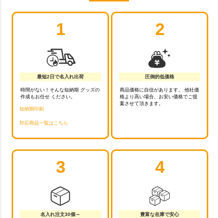
1
2
最短2日で名入れ出荷
圧倒的低価格
時間がない！そんな短納期 グッズの
商品価格に自信があります。 他社価
作成もお任せ ください。
格より高い場合、お安い価格でご提
案させて頂きます。
短納期印刷
対応商品一覧はこちら
3
4
名入れ注文30個～
豊富な在庫で安心