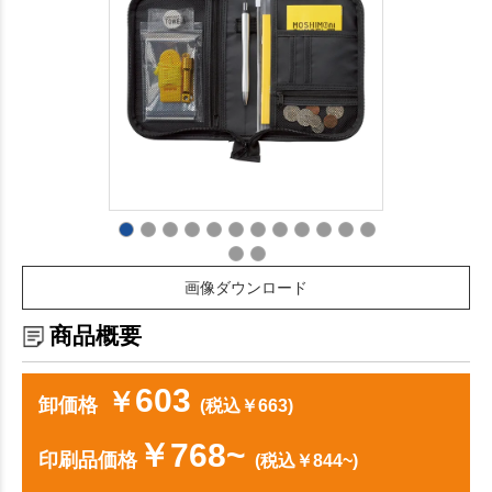
画像ダウンロード
商品概要
603
￥
卸価格
(税込￥663)
￥768~
印刷品価格
(税込￥844~)