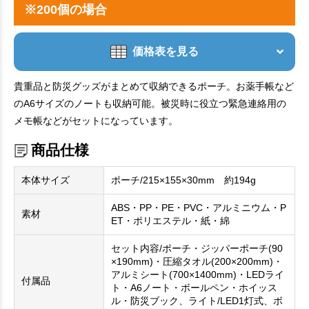
※200個の場合
価格表を見る
貴重品と防災グッズがまとめて収納できるポーチ。お薬手帳など
のA6サイズのノートも収納可能。被災時に役立つ緊急連絡用の
メモ帳などがセットになっています。
商品仕様
本体サイズ
ポーチ/215×155×30mm 約194g
ABS・PP・PE・PVC・アルミニウム・P
素材
ET・ポリエステル・紙・綿
セット内容/ポーチ・ジッパーポーチ(90
×190mm)・圧縮タオル(200×200mm)・
アルミシート(700×1400mm)・LEDライ
付属品
ト・A6ノート・ボールペン・ホイッス
ル・防災ブック、ライト/LED1灯式、ボ