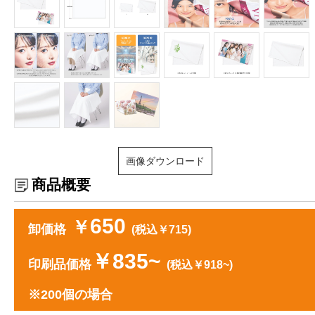
画像ダウンロード
商品概要
650
￥
卸価格
(税込￥715)
￥835~
印刷品価格
(税込￥918~)
※200個の場合