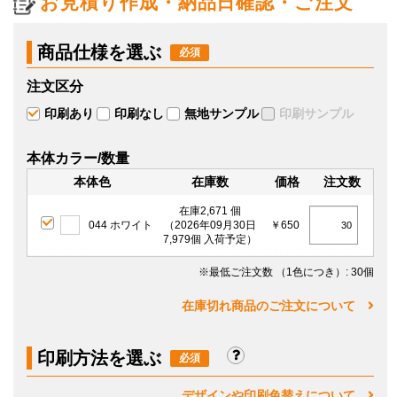
お見積り作成・納品日確認・ご注文
商品仕様を選ぶ
注文区分
印刷あり
印刷なし
無地サンプル
印刷サンプル
本体カラー/数量
本体色
在庫数
価格
注文数
在庫2,671 個
044 ホワイト
（2026年09月30日
￥650
7,979個 入荷予定）
※最低ご注文数
（1色につき）
: 30個
在庫切れ商品のご注文について
印刷方法を選ぶ
デザインや印刷色替えについて