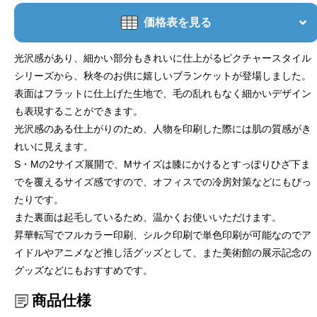
価格表を見る
光沢感があり、細かい部分もきれいに仕上がるピクチャースタイル
シリーズから、秋冬のお供に嬉しいブランケットが登場しました。
表面はフラットに仕上げた生地で、毛の乱れもなく細かいデザイン
も表現することができます。
光沢感のある仕上がりのため、人物を印刷した際には肌の質感がき
れいに見えます。
S・Mの2サイズ展開で、Mサイズは膝にかけるとすっぽりひざ下ま
でを覆えるサイズ感ですので、オフィスでの冷房対策などにもぴっ
たりです。
また裏面は起毛しているため、温かくお使いいただけます。
昇華転写でフルカラー印刷、シルク印刷で単色印刷が可能なのでア
イドルやアニメなど推し活グッズとして、また美術館の展示記念の
グッズなどにもおすすめです。
商品仕様