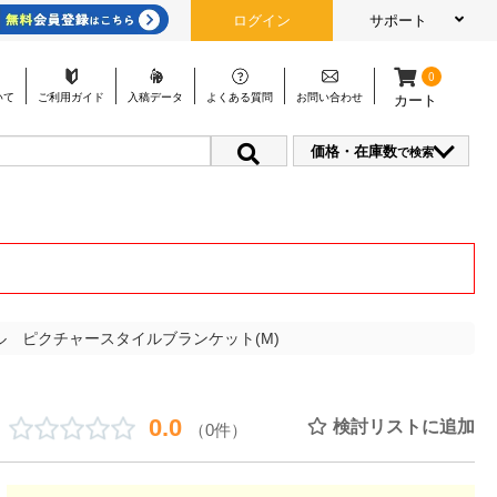
ログイン
サポート
0
いて
ご利用
ガイド
入稿
データ
よくある
質問
お問い
合わせ
カート
価格・在庫数
で検索
ル ピクチャースタイルブランケット(M)
0.0
検討リストに追加
（0件）