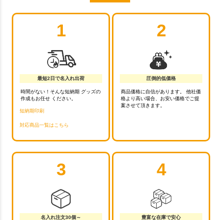
1
2
最短2日で名入れ出荷
圧倒的低価格
時間がない！そんな短納期 グッズの
商品価格に自信があります。 他社価
作成もお任せ ください。
格より高い場合、お安い価格でご提
案させて頂きます。
短納期印刷
対応商品一覧はこちら
3
4
名入れ注文30個～
豊富な在庫で安心