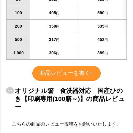
100
405
590
円
円
200
350
535
円
円
500
317
452
円
円
1,000
306
389
円
円
お買い物を続ける
カートへ進む
商品レビューを書く+
オリジナル箸 食洗器対応 国産ひの
き【印刷専用(100膳～)】の商品レビュ
ー
こちらの商品のレビュー投稿をお願いいたします。