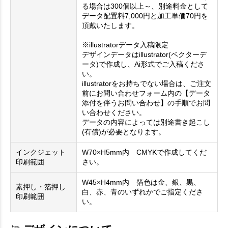
る場合は300個以上～、別途料金として
データ配置料7,000円と加工単価70円を
頂戴いたします。
※illustratorデータ入稿限定
デザインデータはillustrator(ベクターデ
ータ)で作成し、Ai形式でご入稿くださ
い。
illustratorをお持ちでない場合は、ご注文
前にお問い合わせフォーム内の【データ
添付を伴うお問い合わせ】の手順でお問
い合わせください。
データの内容によっては別途書き起こし
(有償)が必要となります。
インクジェット
W70×H5mm内 CMYKで作成してくだ
印刷範囲
さい。
W45×H4mm内 箔色は金、銀、黒、
素押し・箔押し
白、赤、青のいずれかでご指定くださ
印刷範囲
い。