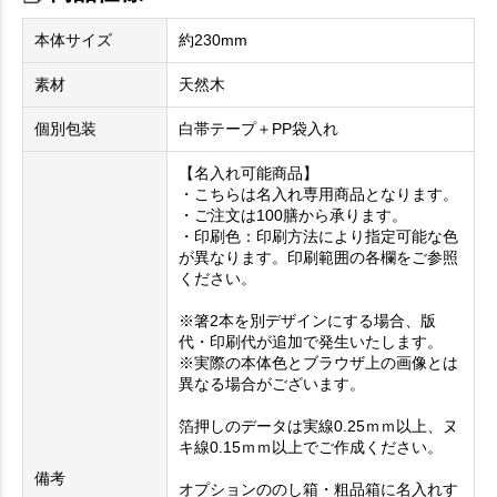
本体サイズ
約230mm
素材
天然木
個別包装
白帯テープ＋PP袋入れ
【名入れ可能商品】
・こちらは名入れ専用商品となります。
・ご注文は100膳から承ります。
・印刷色：印刷方法により指定可能な色
が異なります。印刷範囲の各欄をご参照
ください。
※箸2本を別デザインにする場合、版
代・印刷代が追加で発生いたします。
※実際の本体色とブラウザ上の画像とは
異なる場合がございます。
箔押しのデータは実線0.25ｍｍ以上、ヌ
キ線0.15ｍｍ以上でご作成ください。
備考
オプションののし箱・粗品箱に名入れす