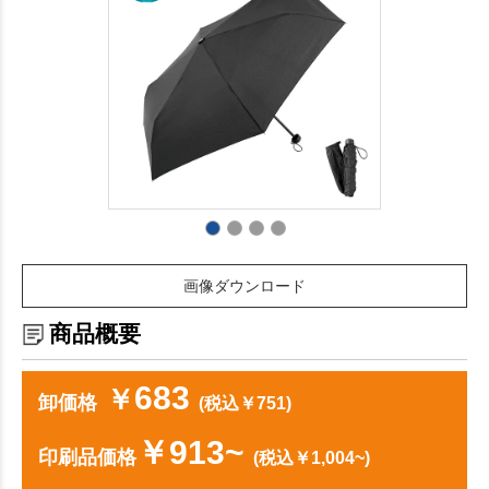
画像ダウンロード
商品概要
683
￥
卸価格
(税込￥751)
￥913~
印刷品価格
(税込￥1,004~)