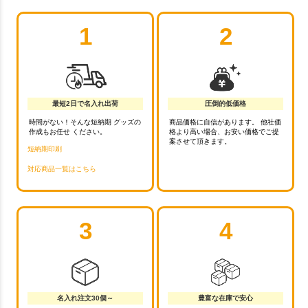
1
2
最短2日で名入れ出荷
圧倒的低価格
時間がない！そんな短納期 グッズの
商品価格に自信があります。 他社価
作成もお任せ ください。
格より高い場合、お安い価格でご提
案させて頂きます。
短納期印刷
対応商品一覧はこちら
3
4
名入れ注文30個～
豊富な在庫で安心