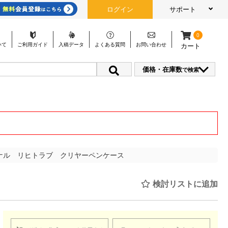
ログイン
サポート
0
いて
ご利用
ガイド
入稿
データ
よくある
質問
お問い
合わせ
カート
価格・在庫数
で検索
ナル リヒトラブ クリヤーペンケース
検討リストに追加