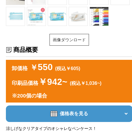
画像ダウンロード
商品概要
550
￥
卸価格
(税込￥605)
￥942~
印刷品価格
(税込￥1,036~)
※200個の場合
価格表を見る
涼しげなクリアタイプのオシャレなペンケース！