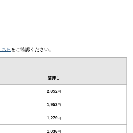
こちら
をご確認ください。
箔押し
2,852
円
1,953
円
1,279
円
1,036
円