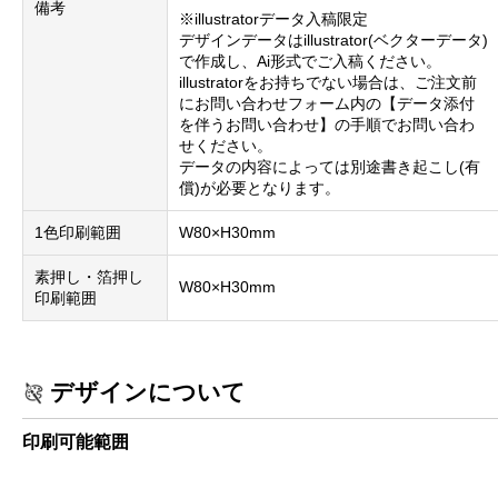
備考
※illustratorデータ入稿限定
デザインデータはillustrator(ベクターデータ)
で作成し、Ai形式でご入稿ください。
illustratorをお持ちでない場合は、ご注文前
にお問い合わせフォーム内の【データ添付
を伴うお問い合わせ】の手順でお問い合わ
せください。
データの内容によっては別途書き起こし(有
償)が必要となります。
1色印刷範囲
W80×H30mm
素押し・箔押し
W80×H30mm
印刷範囲
デザインについて
印刷可能範囲