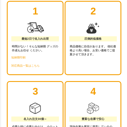
1
2
最短2日で名入れ出荷
圧倒的低価格
時間がない！そんな短納期 グッズの
商品価格に自信があります。 他社価
作成もお任せ ください。
格より高い場合、お安い価格でご提
案させて頂きます。
短納期印刷
対応商品一覧はこちら
3
4
名入れ注文30個～
豊富な在庫で安心
必要な時に必要な分だけ。 小ロット
国内在庫を豊富に用意しているの