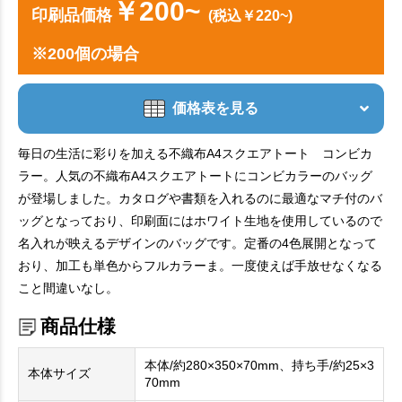
￥200~
印刷品価格
(税込￥220~)
※200個の場合
価格表を見る
毎日の生活に彩りを加える不織布A4スクエアトート コンビカ
ラー。人気の不織布A4スクエアトートにコンビカラーのバッグ
が登場しました。カタログや書類を入れるのに最適なマチ付のバ
ッグとなっており、印刷面にはホワイト生地を使用しているので
名入れが映えるデザインのバッグです。定番の4色展開となって
おり、加工も単色からフルカラーま。一度使えば手放せなくなる
こと間違いなし。
商品仕様
本体/約280×350×70mm、持ち手/約25×3
本体サイズ
70mm