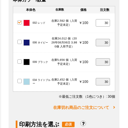
本体色
価格
注文数
在庫数
在庫2,592 個（入荷
￥100
002 レッド
予定未定）
在庫24,012 個（20
￥100
26年08月06日 3,98
006 ネイビー
0個 入荷予定）
在庫5,656 個（入荷
￥100
009 ブラック
予定未定）
在庫2,452 個（入荷
034 ライトブル
￥100
ー
予定未定）
※最低ご注文数
（1色につき）
: 30個
在庫切れ商品のご注文について
印刷方法を選ぶ