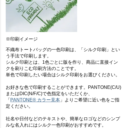
お買い物を続ける
カートへ進む
※印刷イメージ
不織布トートバッグの一色印刷は、「シルク印刷」とい
う手法で印刷します。
シルク印刷とは、1色ごとに版を作り、商品に直接イン
クを刷りこむ印刷方法のことです。
単色で印刷したい場合はシルク印刷をお選びください。
お好きな色で印刷することができます。PANTONE(C/U)
またはDIC(N/F/C)で色指定をいただくか、
「
PANTONE® カラー見本
」よりご希望に近い色をご指
定ください。
社名や日付などのテキストや、簡単なロゴなどのシンプ
ルな名入れにはシルク一色印刷がおすすめです。