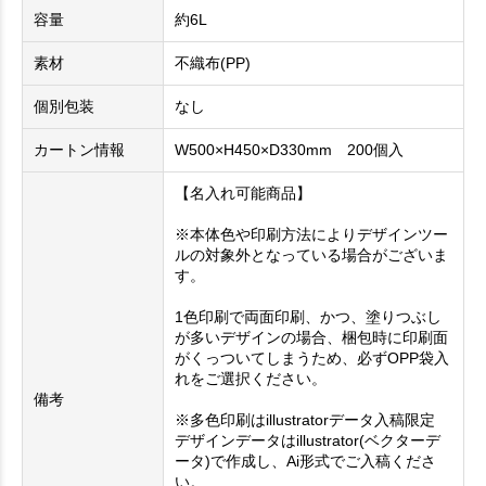
容量
約6L
素材
不織布(PP)
個別包装
なし
カートン情報
W500×H450×D330mm 200個入
【名入れ可能商品】
※本体色や印刷方法によりデザインツー
ルの対象外となっている場合がございま
す。
1色印刷で両面印刷、かつ、塗りつぶし
が多いデザインの場合、梱包時に印刷面
がくっついてしまうため、必ずOPP袋入
れをご選択ください。
備考
※多色印刷はillustratorデータ入稿限定
デザインデータはillustrator(ベクターデ
ータ)で作成し、Ai形式でご入稿くださ
い。