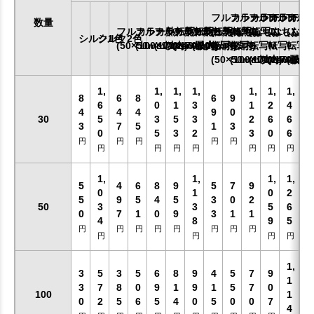
フルカラーDTF
フルカラーDTF
フルカラーDT
フルカラー
フルカ
数量
フルカラー熱転写SS
フルカラー熱転写S
フルカラー熱転写M
フルカラー熱転写L
フルカラー熱転写LL
(ふちなし)
(ふちなし)
(ふちなし)
(ふちなし)
(ふち
シルク1色
シルク2色
(50×50mm以内)
(100×100mm以内)
(170×170mm以内)
(240×200mm以内)
(最大)
転写SS
転写S
転写M
転写L
転写L
(50×50mm以内)
(100×100mm以内)
(170×170mm
(240×20
(最大)
1,
1,
1,
1,
1,
1,
1,
8
6
8
6
9
6
0
1
3
1
2
4
4
4
4
9
0
30
5
3
5
3
2
6
6
3
7
5
1
3
0
5
3
2
3
0
6
円
円
円
円
円
円
円
円
円
円
円
円
1,
1,
1,
1,
5
4
6
8
9
5
7
9
0
1
0
2
5
9
5
4
5
3
0
2
50
3
3
5
6
0
7
1
0
9
3
1
1
4
8
9
5
円
円
円
円
円
円
円
円
円
円
円
円
1,
3
5
3
5
6
8
9
4
5
7
9
1
3
7
8
0
9
1
9
1
5
7
0
100
1
0
2
5
6
5
4
0
5
0
0
7
4