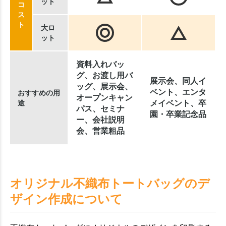
ット
コ
ス
ト
大ロ
ット
資料入れバッ
グ、お渡し用バ
展示会、同人イ
ッグ、展示会、
ベント、エンタ
おすすめの用
オープンキャン
途
メイベント、卒
パス、セミナ
園・卒業記念品
ー、会社説明
会、営業粗品
オリジナル不織布トートバッグのデ
ザイン作成について