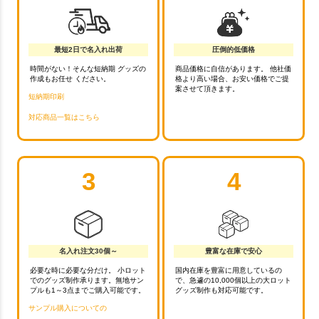
最短2日で名入れ出荷
圧倒的低価格
時間がない！そんな短納期 グッズの
商品価格に自信があります。 他社価
作成もお任せ ください。
格より高い場合、お安い価格でご提
案させて頂きます。
短納期印刷
対応商品一覧はこちら
3
4
名入れ注文30個～
豊富な在庫で安心
必要な時に必要な分だけ。 小ロット
国内在庫を豊富に用意しているの
でのグッズ制作承ります。無地サン
で、急遽の10,000個以上の大ロット
プルも1～3点までご購入可能です。
グッズ制作も対応可能です。
サンプル購入についての