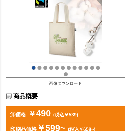
画像ダウンロード
商品概要
490
￥
卸価格
(税込￥539)
￥599~
印刷品価格
(税込￥658~)