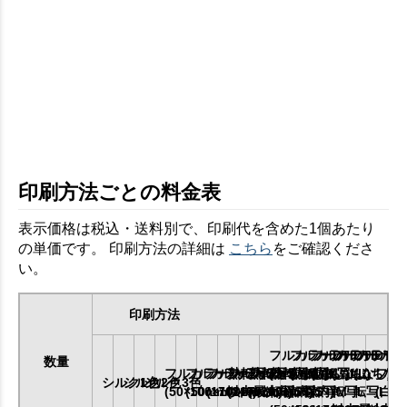
印刷方法ごとの料金表
表示価格は税込・送料別で、印刷代を含めた1個あたり
の単価です。 印刷方法の詳細は
こちら
をご確認くださ
い。
印刷方法
フルカラーDTF
フルカラーDTF
フルカラーDTF
フルカラーD
フルカラ
数量
フルカラー熱転写SS
フルカラー熱転写S
フルカラー熱転写M
フルカラー熱転写L
フルカラー熱転写LL
(ふちなし)
(ふちなし)
(ふちなし)
(ふちなし)
(ふちなし
フル
シルク1色
シルク2色
シルク3色
(50×50mm以内)
(100×100mm以内)
(170×170mm以内)
(240×200mm以内)
(最大)
転写SS
転写S
転写M
転写L
転写LL
(白印