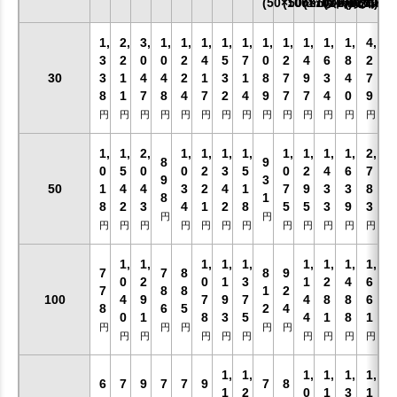
(50×50mm以内)
(100×100mm以内)
(170×170mm以
(240×200m
(最大)
1,
2,
3,
1,
1,
1,
1,
1,
1,
1,
1,
1,
1,
4,
3
2
0
0
2
4
5
7
0
2
4
6
8
2
30
3
1
4
4
2
1
3
1
8
7
9
3
4
7
8
1
7
8
4
7
2
4
9
7
7
4
0
9
円
円
円
円
円
円
円
円
円
円
円
円
円
円
1,
1,
2,
1,
1,
1,
1,
1,
1,
1,
1,
2,
8
9
0
5
0
0
2
3
5
0
2
4
6
7
9
3
50
1
4
4
3
2
4
1
7
9
3
3
8
8
1
8
2
3
4
1
2
8
5
5
3
9
3
円
円
円
円
円
円
円
円
円
円
円
円
円
円
1,
1,
1,
1,
1,
1,
1,
1,
1,
7
7
8
8
9
0
2
0
1
3
1
2
4
6
7
8
8
1
2
100
4
9
7
9
7
4
8
8
6
8
6
5
2
4
0
1
8
3
5
4
1
8
1
円
円
円
円
円
円
円
円
円
円
円
円
円
円
お買い物を続ける
カートへ進む
1,
1,
1,
1,
1,
1,
6
7
9
7
7
9
7
8
1
2
0
1
3
1