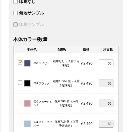
印刷なし
無地サンプル
印刷サンプル
本体カラー/数量
本体色
価格
注文数
在庫数
在庫なし（入荷予定
￥2,490
006 ネイビー
未定）
在庫1,304 個（入荷
￥2,490
009 ブラック
予定未定）
在庫200 個（入荷
030 スモークピ
￥2,490
ンク
予定未定）
在庫716 個（入荷
034 スモークブ
￥2,490
ルー
予定未定）