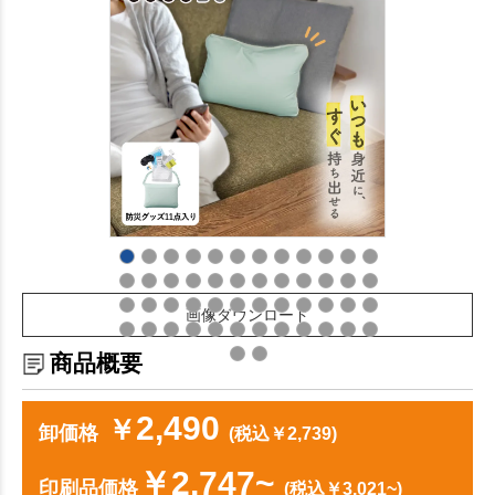
画像ダウンロード
商品概要
2,490
￥
卸価格
(税込￥2,739)
￥2,747~
印刷品価格
(税込￥3,021~)