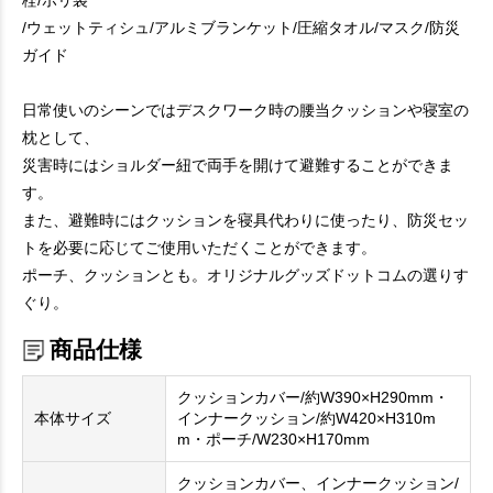
栓/ポリ袋
/ウェットティシュ/アルミブランケット/圧縮タオル/マスク/防災
ガイド
日常使いのシーンではデスクワーク時の腰当クッションや寝室の
枕として、
災害時にはショルダー紐で両手を開けて避難することができま
す。
また、避難時にはクッションを寝具代わりに使ったり、防災セッ
トを必要に応じてご使用いただくことができます。
ポーチ、クッションとも。オリジナルグッズドットコムの選りす
ぐり。
商品仕様
クッションカバー/約W390×H290mm・
本体サイズ
インナークッション/約W420×H310m
m・ポーチ/W230×H170mm
クッションカバー、インナークッション/