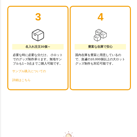
3
4
名入れ注文30個～
豊富な在庫で安心
必要な時に必要な分だけ。 小ロット
国内在庫を豊富に用意しているの
でのグッズ制作承ります。無地サン
で、急遽の10,000個以上の大ロット
プルも1～3点までご購入可能です。
グッズ制作も対応可能です。
サンプル購入についての
詳細はこちら