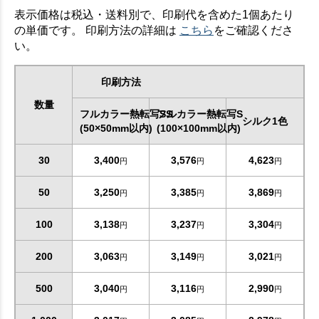
表示価格は税込・送料別で、印刷代を含めた1個あたり
の単価です。 印刷方法の詳細は
こちら
をご確認くださ
い。
印刷方法
数量
フルカラー熱転写SS
フルカラー熱転写S
シルク1色
(50×50mm以内)
(100×100mm以内)
30
3,400
3,576
4,623
円
円
円
50
3,250
3,385
3,869
円
円
円
お買い物を続ける
カートへ進む
100
3,138
3,237
3,304
円
円
円
200
3,063
3,149
3,021
円
円
円
500
3,040
3,116
2,990
円
円
円