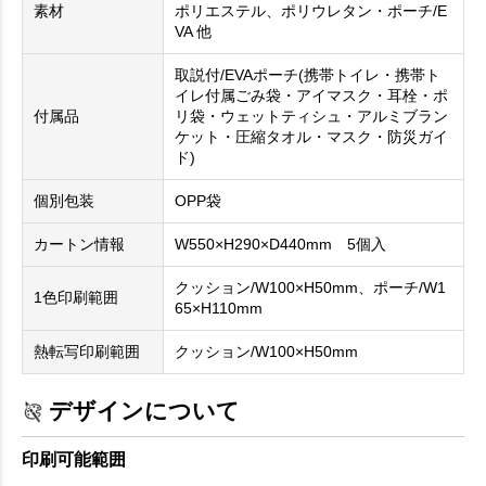
素材
ポリエステル、ポリウレタン・ポーチ/E
VA 他
取説付/EVAポーチ(携帯トイレ・携帯ト
イレ付属ごみ袋・アイマスク・耳栓・ポ
付属品
リ袋・ウェットティシュ・アルミブラン
ケット・圧縮タオル・マスク・防災ガイ
ド)
個別包装
OPP袋
カートン情報
W550×H290×D440mm 5個入
クッション/W100×H50mm、ポーチ/W1
1色印刷範囲
65×H110mm
熱転写印刷範囲
クッション/W100×H50mm
デザインについて
印刷可能範囲