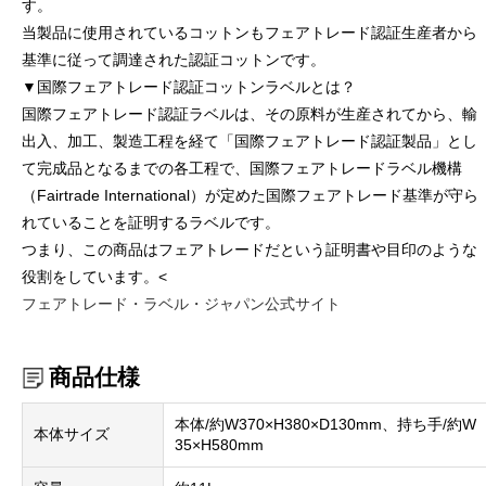
す。
当製品に使用されているコットンもフェアトレード認証生産者から
基準に従って調達された認証コットンです。
▼国際フェアトレード認証コットンラベルとは？
国際フェアトレード認証ラベルは、その原料が生産されてから、輸
出入、加工、製造工程を経て「国際フェアトレード認証製品」とし
て完成品となるまでの各工程で、国際フェアトレードラベル機構
（Fairtrade International）が定めた国際フェアトレード基準が守ら
れていることを証明するラベルです。
つまり、この商品はフェアトレードだという証明書や目印のような
役割をしています。<
フェアトレード・ラベル・ジャパン公式サイト
商品仕様
本体/約W370×H380×D130mm、持ち手/約W
本体サイズ
35×H580mm