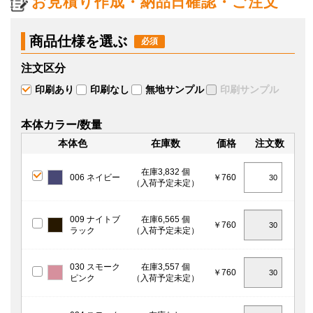
お見積り作成・納品日確認・ご注文
商品仕様を選ぶ
注文区分
印刷あり
印刷なし
無地サンプル
印刷サンプル
本体カラー/数量
本体色
在庫数
価格
注文数
在庫3,832 個
006 ネイビー
￥760
（入荷予定未定）
009 ナイトブ
在庫6,565 個
￥760
ラック
（入荷予定未定）
030 スモーク
在庫3,557 個
￥760
ピンク
（入荷予定未定）