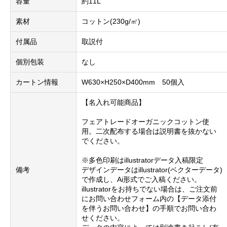
容量
約11L
素材
コットン(230g/㎡)
付属品
取説付
個別包装
なし
カートン情報
W630×H250×D400mm 50個入
【名入れ可能商品】
フェアトレードオーガニックコットン使
用。二次配布する場合は説明書を抜かない
でください。
※多色印刷はillustratorデータ入稿限定
備考
デザインデータはillustrator(ベクターデータ)
で作成し、Ai形式でご入稿ください。
illustratorをお持ちでない場合は、ご注文前
にお問い合わせフォーム内の【データ添付
を伴うお問い合わせ】の手順でお問い合わ
せください。