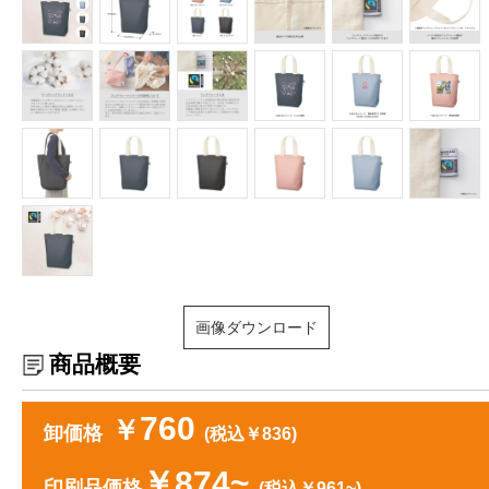
画像ダウンロード
商品概要
760
￥
卸価格
(税込￥836)
￥874~
印刷品価格
(税込￥961~)