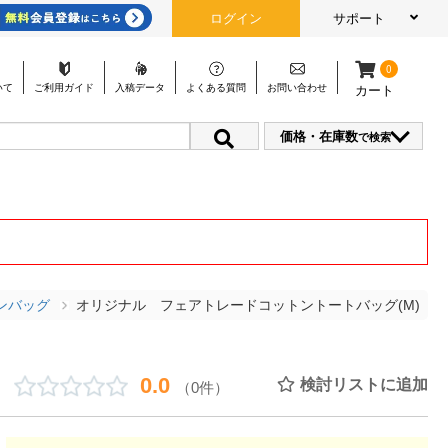
ログイン
サポート
0
いて
ご利用
ガイド
入稿
データ
よくある
質問
お問い
合わせ
カート
価格・在庫数
で検索
ンバッグ
オリジナル フェアトレードコットントートバッグ(M)
0.0
検討リストに追加
（0件）