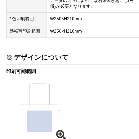
データの内容によっては別途書き起こし(有
償)が必要となります。
1色印刷範囲
W250×H210mm
熱転写印刷範囲
W250×H210mm
デザインについて
印刷可能範囲