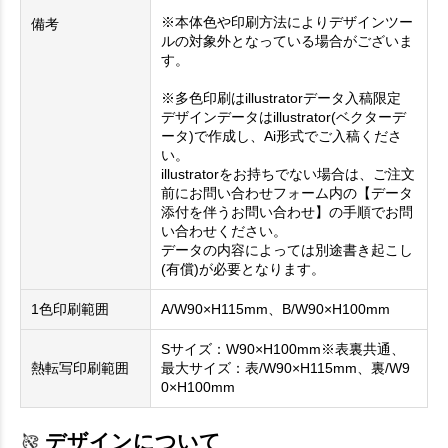
※本体色や印刷方法によりデザインツー
備考
ルの対象外となっている場合がございま
す。
※多色印刷はillustratorデータ入稿限定
デザインデータはillustrator(ベクターデ
ータ)で作成し、Ai形式でご入稿くださ
い。
illustratorをお持ちでない場合は、ご注文
前にお問い合わせフォーム内の【データ
添付を伴うお問い合わせ】の手順でお問
い合わせください。
データの内容によっては別途書き起こし
(有償)が必要となります。
1色印刷範囲
A/W90×H115mm、B/W90×H100mm
Sサイズ：W90×H100mm※表裏共通、
熱転写印刷範囲
最大サイズ：表/W90×H115mm、裏/W9
0×H100mm
デザインについて