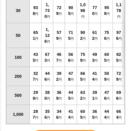
1,
1,0
1,1
93
72
90
77
95
30
73
98
78
8
9
5
0
8
円
円
円
円
円
0
円
円
円
1,
65
57
71
90
61
75
97
50
12
1
9
5
2
2
6
6
円
円
円
円
円
円
円
6
円
43
67
46
56
75
49
60
82
100
5
3
7
6
9
3
5
5
円
円
円
円
円
円
円
円
32
44
39
47
66
41
50
72
200
7
6
2
8
5
4
9
9
円
円
円
円
円
円
円
円
29
38
36
44
63
39
47
69
500
8
0
9
5
2
1
6
6
円
円
円
円
円
円
円
円
お買い物を続ける
カートへ進む
28
35
34
41
60
36
44
66
1,000
7
6
6
4
5
5
4
4
円
円
円
円
円
円
円
円