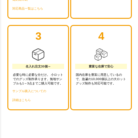
対応商品一覧はこちら
3
4
名入れ注文30個～
豊富な在庫で安心
必要な時に必要な分だけ。 小ロット
国内在庫を豊富に用意しているの
でのグッズ制作承ります。無地サン
で、急遽の10,000個以上の大ロット
プルも1～3点までご購入可能です。
グッズ制作も対応可能です。
サンプル購入についての
詳細はこちら