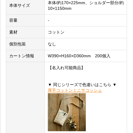
本体/約170×225mm、ショルダー部分/約
本体サイズ
10×1150mm
容量
-
素材
コットン
個別包装
なし
カートン情報
W390×H160×D360mm 200個入
【名入れ可能商品】
▼ 同じシリーズで色違いはこちら ▼
厚手コットンミニサコッシュ