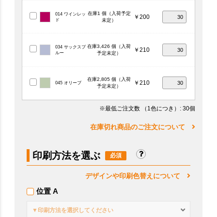
在庫1 個（入荷予定
014 ワインレッ
￥200
ド
未定）
在庫3,426 個（入荷
034 サックスブ
￥210
ルー
予定未定）
在庫2,805 個（入荷
￥210
045 オリーブ
予定未定）
※最低ご注文数
（1色につき）
: 30個
在庫切れ商品のご注文について
印刷方法を選ぶ
デザインや印刷色替えについて
位置 A
▼印刷方法を選択してください