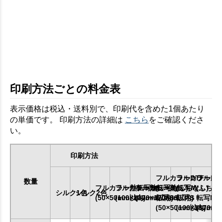
印刷方法ごとの料金表
表示価格は税込・送料別で、印刷代を含めた1個あたり
の単価です。 印刷方法の詳細は
こちら
をご確認くださ
い。
印刷方法
フルカラーDTF
フルカラーDT
フルカラ
数量
フルカラー熱転写SS
フルカラー熱転写S
フルカラー熱転写M
(ふちなし)
(ふちなし)
(ふちな
シルク1色
シルク2色
(50×50mm以内)
(100×100mm以内)
(170×170mm以内)
転写SS
転写S
転写M
(50×50mm以内)
(100×100mm
(170×