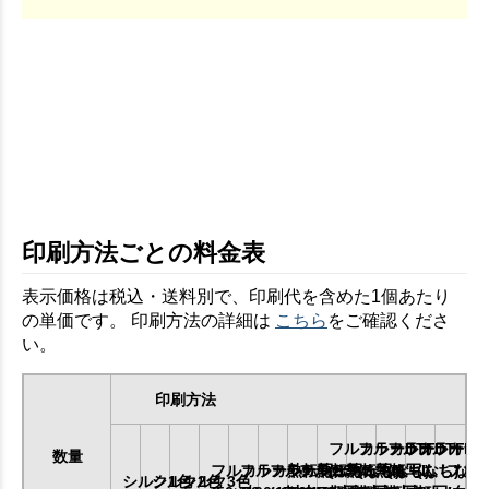
印刷方法ごとの料金表
表示価格は税込・送料別で、印刷代を含めた1個あたり
の単価です。 印刷方法の詳細は
こちら
をご確認くださ
い。
印刷方法
フルカラーDTF
フルカラーDTF
フルカラーDT
フルカラー
数量
フルカラー熱転写SS
フルカラー熱転写S
フルカラー熱転写M
フルカラー熱転写L
(ふちなし)
(ふちなし)
(ふちなし)
(ふちなし)
フル
シルク1色
シルク2色
シルク3色