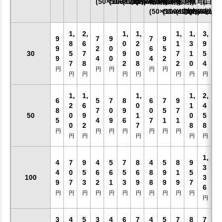
(50×50mm以内)
(100×100mm以内)
(170×170mm以内)
(240×200mm以内)
転写SS
転写S
転写M
転写L
(白印
(50×50mm以内)
(100×100mm以内)
(170×170mm
(240×20
1,
2,
1,
1,
1,
1,
3,
9
7
9
7
9
8
6
0
2
1
3
9
9
2
0
6
5
30
5
7
9
0
7
1
5
9
4
0
4
2
7
8
2
8
2
0
4
円
円
円
円
円
円
円
円
円
円
円
円
1,
1,
1,
1,
2,
6
5
7
8
6
7
9
2
6
0
1
4
8
7
0
9
0
5
7
50
0
9
1
0
5
5
4
9
6
7
1
1
0
2
7
8
8
円
円
円
円
円
円
円
円
円
円
円
円
1,
4
7
9
4
5
7
8
4
5
8
9
3
4
0
5
6
6
5
6
8
9
1
5
100
3
9
7
3
2
1
3
9
8
9
9
7
6
円
円
円
円
円
円
円
円
円
円
円
円
3
4
5
3
4
6
7
4
5
7
8
7