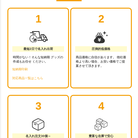
1
2
最短2日で名入れ出荷
圧倒的低価格
時間がない！そんな短納期 グッズの
商品価格に自信があります。 他社価
作成もお任せ ください。
格より高い場合、お安い価格でご提
案させて頂きます。
短納期印刷
対応商品一覧はこちら
3
4
名入れ注文30個～
豊富な在庫で安心