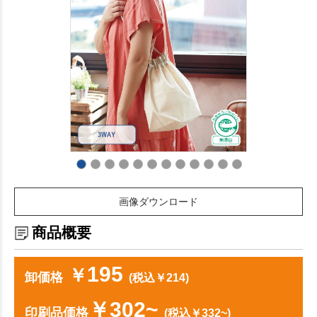
画像ダウンロード
商品概要
195
￥
卸価格
(税込￥214)
￥302~
印刷品価格
(税込￥332~)