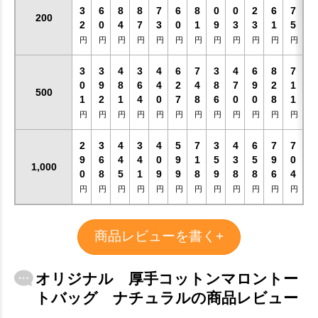
3
6
8
8
7
6
8
0
0
2
6
7
200
2
0
4
7
3
0
1
9
3
3
1
5
円
円
円
円
円
円
円
円
円
円
円
円
3
3
4
3
4
6
7
3
4
6
8
7
0
9
8
6
4
2
4
8
7
9
2
1
500
1
2
1
4
0
7
8
6
0
0
8
1
円
円
円
円
円
円
円
円
円
円
円
円
2
3
4
3
4
5
7
3
4
6
7
7
9
6
4
4
0
9
1
5
3
5
9
0
お買い物を続ける
カートへ進む
1,000
0
8
5
1
9
9
8
9
8
8
6
4
円
円
円
円
円
円
円
円
円
円
円
円
商品レビューを書く+
オリジナル 厚手コットンマロントー
トバッグ ナチュラルの商品レビュー