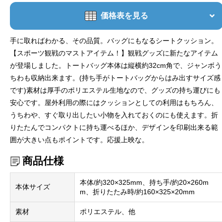
価格表を見る
手に取ればわかる、その品質。バッグにもなるシートクッション。
【スポーツ観戦のマストアイテム！】観戦グッズに新たなアイテム
が登場しました。トートバッグ本体は縦横約32cm角で、ジャンボう
ちわも収納出来ます。(持ち手がトートバッグからはみ出すサイズ感
です)素材は厚手のポリエステル生地なので、グッズの持ち運びにも
安心です。屋外利用の際にはクッションとしての利用はもちろん、
うちわや、すぐ取り出したい小物を入れておくのにも使えます。折
りたたんでコンパクトに持ち運べるほか、デザインを印刷出来る範
囲が大きい点もポイントです。応援上映な。
商品仕様
本体/約320×325mm、持ち手/約20×260m
本体サイズ
m、折りたたみ時/約160×325×20mm
素材
ポリエステル、他