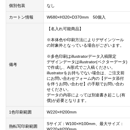
個別包装
なし
カートン情報
W680×H320×D370mm 50個入
【名入れ可能商品】
※本体色や印刷方法によりデザインツール
の対象外となっている場合がございます。
※多色印刷はillustratorデータ入稿限定
デザインデータはillustrator(ベクターデータ)
備考
で作成し、Ai形式でご入稿ください。
illustratorをお持ちでない場合は、ご注文前
にお問い合わせフォーム内の【データ添付
を伴うお問い合わせ】の手順でお問い合わ
せください。
データの内容によっては別途書き起こし(有
償)が必要となります。
1色印刷範囲
W220×H200mm
Sサイズ：W100×H100mm、最大サイズ：
熱転写印刷範囲
W220×H200mm