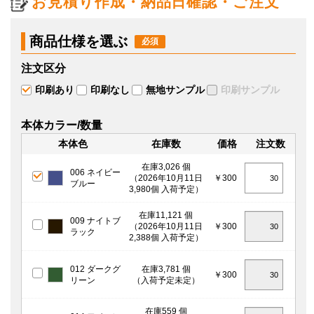
お見積り作成・納品日確認・ご注文
商品仕様を選ぶ
注文区分
印刷あり
印刷なし
無地サンプル
印刷サンプル
本体カラー/数量
本体色
在庫数
価格
注文数
在庫3,026 個
006 ネイビー
（2026年10月11日
￥300
ブルー
3,980個 入荷予定）
在庫11,121 個
009 ナイトブ
（2026年10月11日
￥300
ラック
2,388個 入荷予定）
012 ダークグ
在庫3,781 個
￥300
リーン
（入荷予定未定）
在庫559 個