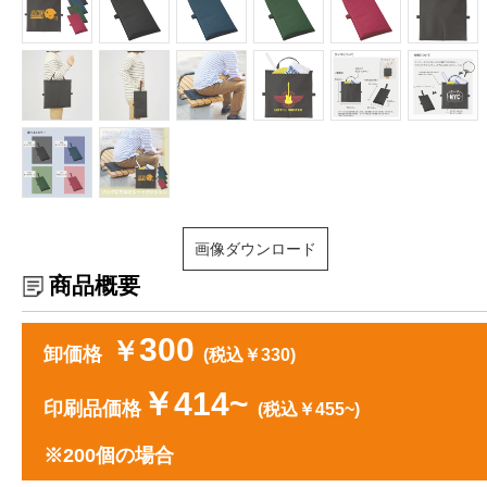
画像ダウンロード
商品概要
300
￥
卸価格
(税込￥330)
￥414~
印刷品価格
(税込￥455~)
※200個の場合