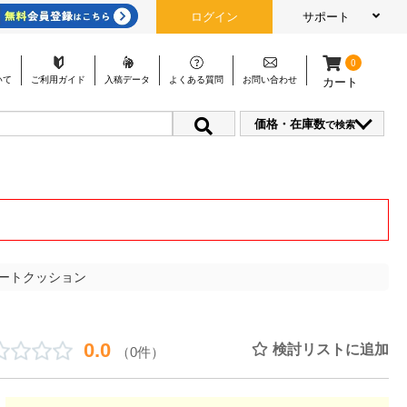
ログイン
サポート
0
いて
ご利用
ガイド
入稿
データ
よくある
質問
お問い
合わせ
カート
価格・在庫数
で検索
ートクッション
0.0
検討リストに追加
（0件）