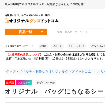
名入れ印刷でオリジナルグッズ・記念品がかんたんに作成可能！
物販用オリジナルグッズのOEM・卸・製作
商品一覧
よく検索されているワード
#巾着
#ポーチ
#トートバッグ
#モバイルバ
【お盆期間の営業について】
ご注文・お問い合わせは通常どおりお受けして
出荷・印刷業務のみ、8月10日(月)、12日(水)～14日(金)はお休みとな
グッズ・ノベルティ制作ならオリジナルグッズドットコム
オリ
短納期
フルカラー
デザインツール
オリジナル バッグにもなるシー