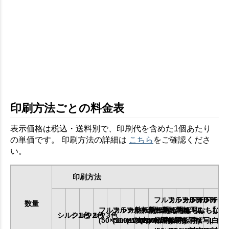
印刷方法ごとの料金表
表示価格は税込・送料別で、印刷代を含めた1個あたり
の単価です。 印刷方法の詳細は
こちら
をご確認くださ
い。
印刷方法
フルカラーDTF
フルカラーDTF
フルカラーDT
フルカラー
数量
フルカラー熱転写SS
フルカラー熱転写S
フルカラー熱転写M
フルカラー熱転写L
(ふちなし)
(ふちなし)
(ふちなし)
(ふちなし)
【1
シルク1色
シルク2色
シルク3色
(50×50mm以内)
(100×100mm以内)
(170×170mm以内)
(240×200mm以内)
転写SS
転写S
転写M
転写L
(白印