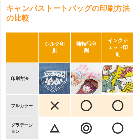
キャンバストートバッグの印刷方法
の比較
インクジ
シルク印
熱転写印
ェット印
刷
刷
刷
印刷方法
フルカラー
グラデーシ
ョン