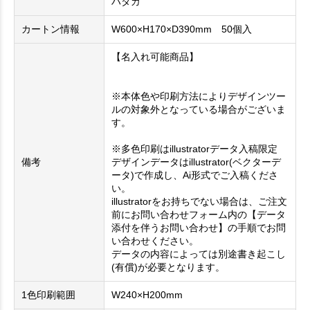
ハダカ
カートン情報
W600×H170×D390mm 50個入
【名入れ可能商品】
※本体色や印刷方法によりデザインツー
ルの対象外となっている場合がございま
す。
※多色印刷はillustratorデータ入稿限定
備考
デザインデータはillustrator(ベクターデ
ータ)で作成し、Ai形式でご入稿くださ
い。
illustratorをお持ちでない場合は、ご注文
前にお問い合わせフォーム内の【データ
添付を伴うお問い合わせ】の手順でお問
い合わせください。
データの内容によっては別途書き起こし
(有償)が必要となります。
1色印刷範囲
W240×H200mm