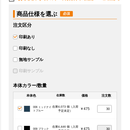
商品仕様を選ぶ
注文区分
印刷あり
印刷なし
無地サンプル
印刷サンプル
本体カラー/数量
本体色
価格
注文数
在庫数
在庫4,073 個（入荷
006 ミッドナイ
￥475
トブルー
予定未定）
在庫4,446 個（入荷
￥475
009 ブラック