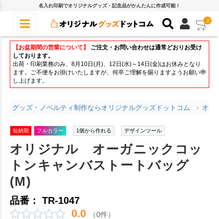
名入れ印刷でオリジナルグッズ・記念品がかんたんに作成可能！
0
【お盆期間の営業について】
ご注文・お問い合わせは通常どおりお受け
しております。
出荷・印刷業務のみ、8月10日(月)、12日(水)～14日(金)はお休みとなり
ます。ご不便をお掛けいたしますが、何卒ご理解を賜りますようお願い申
し上げます。
グッズ・ノベルティ制作ならオリジナルグッズドットコム
オリ
短納期
フルカラー
1個から作れる
デザインツール
オリジナル オーガニックコッ
トンキャンバストートバッグ
(M)
品番： TR-1047
0.0
（0件）