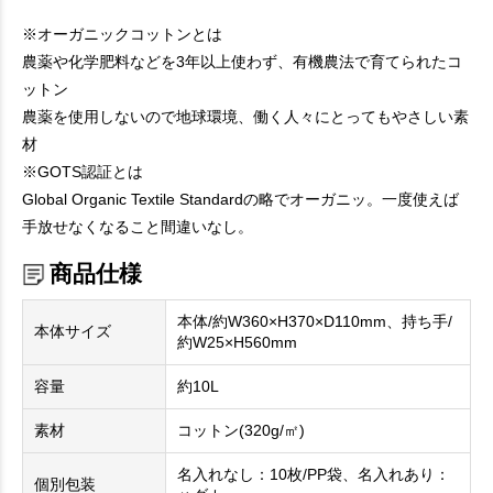
※オーガニックコットンとは
農薬や化学肥料などを3年以上使わず、有機農法で育てられたコ
ットン
農薬を使用しないので地球環境、働く人々にとってもやさしい素
材
※GOTS認証とは
Global Organic Textile Standardの略でオーガニッ。一度使えば
手放せなくなること間違いなし。
商品仕様
本体/約W360×H370×D110mm、持ち手/
本体サイズ
約W25×H560mm
容量
約10L
素材
コットン(320g/㎡)
名入れなし：10枚/PP袋、名入れあり：
個別包装