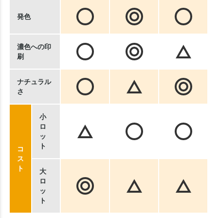
発色
濃色への印
刷
ナチュラル
さ
小
ロ
ッ
ト
コ
ス
ト
大
ロ
ッ
ト