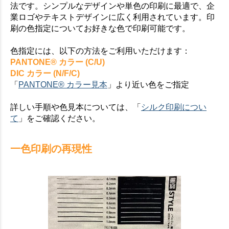
法です。シンプルなデザインや単色の印刷に最適で、企
お買い物を続ける
カートへ進む
業ロゴやテキストデザインに広く利用されています。印
刷の色指定についてお好きな色で印刷可能です。
色指定には、以下の方法をご利用いただけます：
PANTONE® カラー (C/U)
DIC カラー (N/F/C)
「
PANTONE® カラー見本
」より近い色をご指定
詳しい手順や色見本については、「
シルク印刷につい
て
」をご確認ください。
一色印刷の再現性