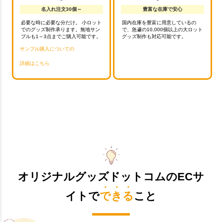
名入れ注文30個～
豊富な在庫で安心
必要な時に必要な分だけ。 小ロット
国内在庫を豊富に用意しているの
でのグッズ制作承ります。無地サン
で、急遽の10,000個以上の大ロット
プルも1～3点までご購入可能です。
グッズ制作も対応可能です。
サンプル購入についての
詳細はこちら
オリジナルグッズドットコムのECサ
イトで
できる
こと