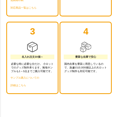
短納期印刷
対応商品一覧はこちら
3
4
名入れ注文30個～
豊富な在庫で安心
必要な時に必要な分だけ。 小ロット
国内在庫を豊富に用意しているの
でのグッズ制作承ります。無地サン
で、急遽の10,000個以上の大ロット
プルも1～3点までご購入可能です。
グッズ制作も対応可能です。
サンプル購入についての
詳細はこちら