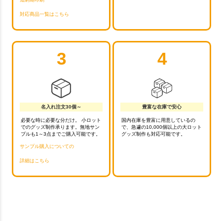
対応商品一覧はこちら
3
4
名入れ注文30個～
豊富な在庫で安心
必要な時に必要な分だけ。 小ロット
国内在庫を豊富に用意しているの
でのグッズ制作承ります。無地サン
で、急遽の10,000個以上の大ロット
プルも1～3点までご購入可能です。
グッズ制作も対応可能です。
サンプル購入についての
詳細はこちら