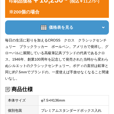
印刷品価格
(税込￥11,275~)
※200個の場合
価格表を見る
毎日の生活に彩りを加えるCROSS クロス クラシックセンチ
ュリー ブラックラッカー ボールペン。アメリカで発祥し、グ
ローバルに展開している高級筆記具ブランドの代表であるクロ
ス。1946年、創業100周年を記念して発売された当時から変わら
ぬシルエットのクラシックセンチュリー。ボディの直径は鉛筆と
同じ約7.5mmでブランドの。一度使えば手放せなくなること間違
いなし。
商品仕様
本体サイズ
φ7.5×H136mm
個別包装
プレミアムスタンダードボックス入れ