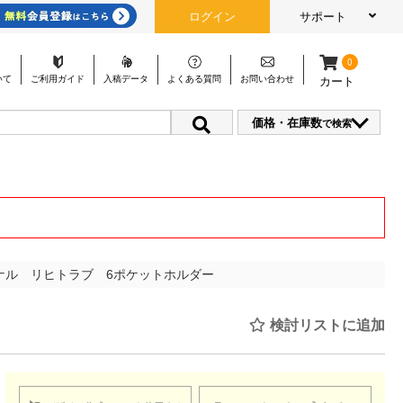
ログイン
サポート
0
いて
ご利用
ガイド
入稿
データ
よくある
質問
お問い
合わせ
カート
価格・在庫数
で検索
ナル リヒトラブ 6ポケットホルダー
検討リストに追加