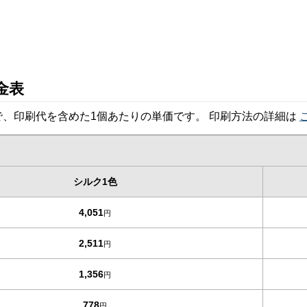
金表
、印刷代を含めた1個あたりの単価です。 印刷方法の詳細は
シルク1色
4,051
円
2,511
円
1,356
円
778
円