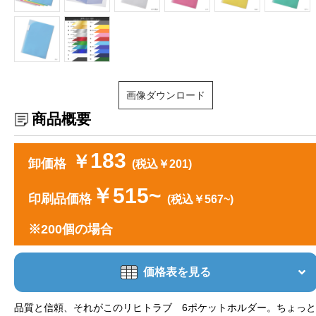
画像ダウンロード
商品概要
183
￥
卸価格
(税込￥201)
￥515~
印刷品価格
(税込￥567~)
※200個の場合
価格表を見る
品質と信頼、それがこのリヒトラブ 6ポケットホルダー。ちょっと