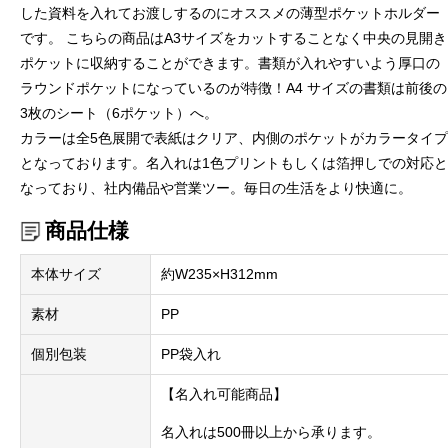
した資料を入れてお渡しするのにオススメの薄型ポケットホルダー
です。 こちらの商品はA3サイズをカットすることなく中央の見開き
ポケットに収納することができます。書類が入れやすいよう厚口の
ラウンドポケットになっているのが特徴！A4 サイズの書類は前後の
3枚のシート（6ポケット）へ。
カラーは全5色展開で表紙はクリア、内側のポケットがカラータイプ
となっております。名入れは1色プリントもしくは箔押しでの対応と
なっており、社内備品や営業ツー。毎日の生活をより快適に。
商品仕様
本体サイズ
約W235×H312mm
素材
PP
個別包装
PP袋入れ
【名入れ可能商品】
名入れは500冊以上から承ります。