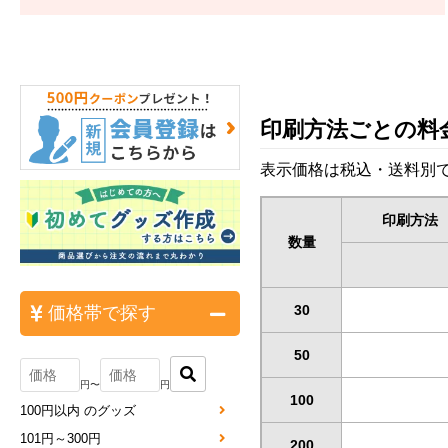
印刷方法ごとの料
表示価格は税込・送料別で
印刷方法
数量
30
価格帯で探す
50
円〜
円
100
100円以内 のグッズ
101円～300円
200