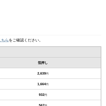
こちら
をご確認ください。
箔押し
2,639
円
1,664
円
932
円
567
円