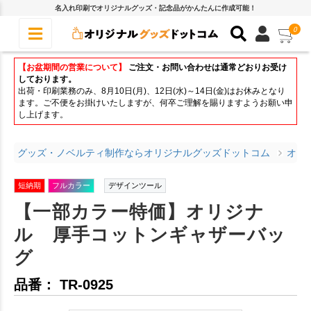
名入れ印刷でオリジナルグッズ・記念品がかんたんに作成可能！
0
【お盆期間の営業について】
ご注文・お問い合わせは通常どおりお受け
しております。
出荷・印刷業務のみ、8月10日(月)、12日(水)～14日(金)はお休みとなり
ます。ご不便をお掛けいたしますが、何卒ご理解を賜りますようお願い申
し上げます。
グッズ・ノベルティ制作ならオリジナルグッズドットコム
オリ
短納期
フルカラー
デザインツール
【一部カラー特価】オリジナ
ル 厚手コットンギャザーバッ
グ
品番： TR-0925