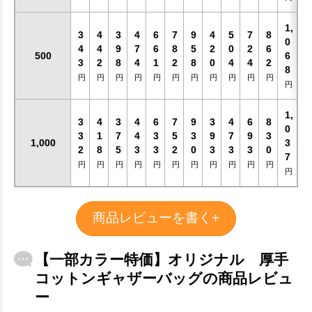
1,
3
4
3
4
6
7
9
4
5
7
8
0
4
4
9
7
6
8
5
2
0
2
6
500
6
3
2
8
4
1
2
8
0
4
4
2
8
円
円
円
円
円
円
円
円
円
円
円
円
1,
3
4
3
4
6
7
9
3
4
6
8
0
3
1
7
4
3
5
3
9
7
9
3
1,000
3
お買い物を続ける
カートへ進む
2
8
5
3
3
2
0
3
3
3
0
7
円
円
円
円
円
円
円
円
円
円
円
円
商品レビューを書く+
【一部カラー特価】オリジナル 厚手
コットンギャザーバッグの商品レビュ
ー