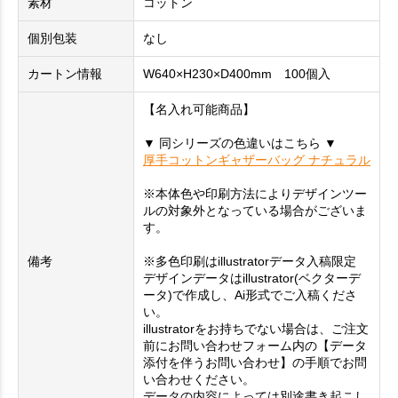
素材
コットン
個別包装
なし
カートン情報
W640×H230×D400mm 100個入
【名入れ可能商品】
▼ 同シリーズの色違いはこちら ▼
厚手コットンギャザーバッグ ナチュラル
※本体色や印刷方法によりデザインツー
ルの対象外となっている場合がございま
す。
備考
※多色印刷はillustratorデータ入稿限定
デザインデータはillustrator(ベクターデ
ータ)で作成し、Ai形式でご入稿くださ
い。
illustratorをお持ちでない場合は、ご注文
前にお問い合わせフォーム内の【データ
添付を伴うお問い合わせ】の手順でお問
い合わせください。
データの内容によっては別途書き起こし