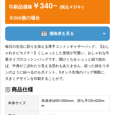
￥340~
印刷品価格
(税込￥374~)
※200個の場合
価格表を見る
毎日の生活に彩りを加える厚手コットンギャザーバッグ。【おし
ゃれさピカイチ！】くしゅっとした形状が可愛い、おしゃれな巾
着タイプのコットンバッグです。開けくちをシュッと紐で絞れ
ば、中身がこぼれたり見える恐れもありません。絞った紐をリボ
ンのように結べるのもポイント。5オンス生地のバッグ側面に、
大きくデザインを印刷することがで。
商品仕様
本体/約400×350mm、持ち手/25×620m
本体サイズ
m