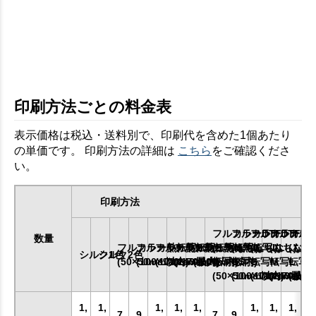
印刷方法ごとの料金表
表示価格は税込・送料別で、印刷代を含めた1個あたり
の単価です。 印刷方法の詳細は
こちら
をご確認くださ
い。
印刷方法
フルカラーDTF
フルカラーDTF
フルカラーDT
フルカラー
フルカ
数量
フルカラー熱転写SS
フルカラー熱転写S
フルカラー熱転写M
フルカラー熱転写L
フルカラー熱転写LL
(ふちなし)
(ふちなし)
(ふちなし)
(ふちなし)
(ふち
シルク1色
シルク2色
(50×50mm以内)
(100×100mm以内)
(170×170mm以内)
(240×200mm以内)
(最大)
転写SS
転写S
転写M
転写L
転写L
(50×50mm以内)
(100×100mm以内)
(170×170mm
(240×20
(最大)
1,
1,
1,
1,
1,
1,
1,
1,
7
9
7
9