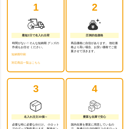
1
2
最短2日で名入れ出荷
圧倒的低価格
時間がない！そんな短納期 グッズの
商品価格に自信があります。 他社価
作成もお任せ ください。
格より高い場合、お安い価格でご提
案させて頂きます。
短納期印刷
対応商品一覧はこちら
3
4
名入れ注文30個～
豊富な在庫で安心
必要な時に必要な分だけ。 小ロット
国内在庫を豊富に用意しているの
でのグッズ制作承ります。無地サン
で、急遽の10,000個以上の大ロット