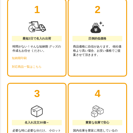
1
2
最短2日で名入れ出荷
圧倒的低価格
時間がない！そんな短納期 グッズの
商品価格に自信があります。 他社価
作成もお任せ ください。
格より高い場合、お安い価格でご提
案させて頂きます。
短納期印刷
対応商品一覧はこちら
3
4
名入れ注文30個～
豊富な在庫で安心
必要な時に必要な分だけ。 小ロット
国内在庫を豊富に用意しているの