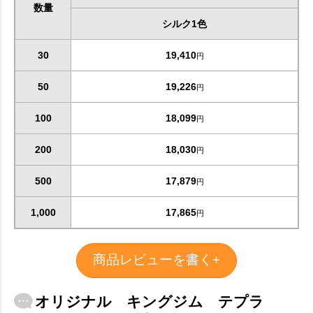
数量
シルク1色
30
19,410
円
50
19,226
円
100
18,099
円
200
18,030
円
500
17,879
円
1,000
17,865
円
商品レビューを書く+
オリジナル キングジム テプラ
お買い物を続ける
カートへ進む