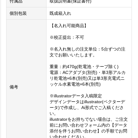
付属品
取扱説明書(保証書付)
個別包装
既成箱入れ
【名入れ可能商品】
※校正提出：不可
※名入れ無しの注文単位：5台ずつの注
文でお願いいたします。
重量：約470g(乾電池・テープ除く)
電源：ACアダプタ(別売)・単3形アルカ
リ乾電池×6本(別売)又は単3形充電式ニ
ッケル水素電池×6本(別売)
備考
※illustratorデータ入稿限定
デザインデータはillustrator(ベクターデ
ータ)で作成し、Ai形式でご入稿くださ
い。
illustratorをお持ちでない場合は、ご注文
前にお問い合わせフォーム内の【データ
添付を伴うお問い合わせ】の手順でお問
い合わせください。