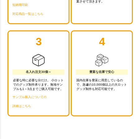
案させて頂きます。
短納期印刷
対応商品一覧はこちら
3
4
名入れ注文30個～
豊富な在庫で安心
必要な時に必要な分だけ。 小ロット
国内在庫を豊富に用意しているの
でのグッズ制作承ります。無地サン
で、急遽の10,000個以上の大ロット
プルも1～3点までご購入可能です。
グッズ制作も対応可能です。
サンプル購入についての
詳細はこちら