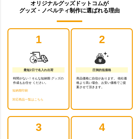
オリジナルグッズドットコムが
グッズ・ノベルティ制作に選ばれる理由
1
2
最短2日で名入れ出荷
圧倒的低価格
時間がない！そんな短納期 グッズの
商品価格に自信があります。 他社価
作成もお任せ ください。
格より高い場合、お安い価格でご提
案させて頂きます。
短納期印刷
対応商品一覧はこちら
3
4