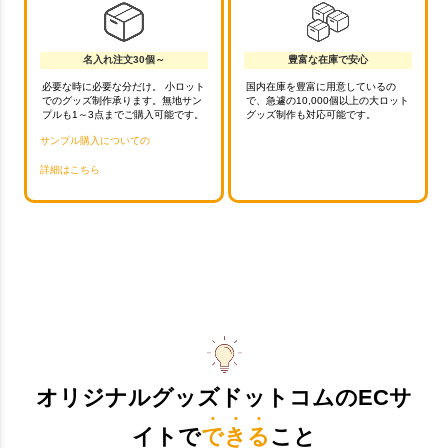
名入れ注文30個～
豊富な在庫で安心
必要な時に必要な分だけ。 小ロット
国内在庫を豊富に用意しているの
でのグッズ制作承ります。無地サン
で、急遽の10,000個以上の大ロット
プルも1～3点までご購入可能です。
グッズ制作も対応可能です。
サンプル購入についての
詳細はこちら
オリジナルグッズドットコムのECサ
イトで
できる
こと