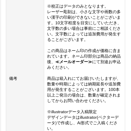
※校正はデータのみとなります。
レーザー彫刻は、小さな文字や画数の多
い漢字の印刷ができないことがございま
す。10文字程度を目安にしていただき、
文字数の多い場合は事前にご相談くださ
い。文字数によっては追加費用が発生す
ることがございます。
この商品はネーム印の作成が価格に含ま
れています。ネーム印部分は商品の納品
後、
≪メールオーダー≫
にて別途お申込
みください。
備考
商品は箱入れにてお届けいたしますが、
数量や時期によっては納期延長や追加費
用が発生することがございます。100本
以上ご発注の場合は、数量が確定されま
してからお問い合わせください。
※illustratorデータ入稿限定
デザインデータはillustrator(ベクターデ
ータ)で作成し、Ai形式でご入稿くださ
い。