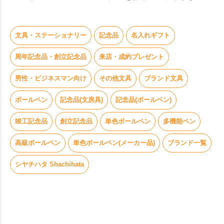
文具・ステーショナリー
記念品
名入れギフト
周年記念品・創立記念品
来店・成約プレゼント
男性・ビジネスマン向け
その他文具
ブランド文具
ボールペン
記念品(文房具)
記念品(ボールペン)
竣工記念品
創立記念品
単色ボールペン
多機能ペン
高級ボールペン
単色ボールペン(メーカー品)
ブランド一覧
シヤチハタ Shachihata