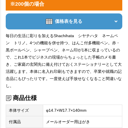
※200個の場合
価格表を見る
毎日の生活に彩りを加えるShachihata シヤチハタ ネームペ
ン トリノ。4つの機能を併せ持つ、はんこ付多機能ペン。赤・
黒ボールペン、シャープペン、ネーム印が1本に収まっているの
で、これ1本でビジネスの現場からちょっとした手帳のメモ書
き、ご家庭の玄関先に備え付けておくステーショナリーとして大
活躍します。本体に名入れ印刷もできますので、卒業や就職の記
念品にもぴったりです。一度使えば手放せなくなること間違いな
し。
商品仕様
本体サイズ
φ14.7×W17.7×140mm
付属品
メールオーダー用はがき