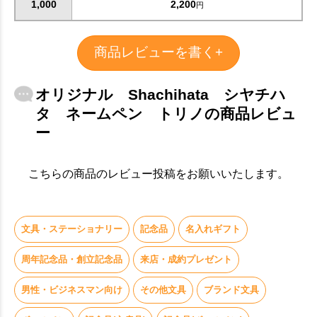
1,000
2,200
円
商品レビューを書く+
オリジナル Shachihata シヤチハ
タ ネームペン トリノの商品レビュ
お買い物を続ける
カートへ進む
ー
こちらの商品のレビュー投稿をお願いいたします。
文具・ステーショナリー
記念品
名入れギフト
周年記念品・創立記念品
来店・成約プレゼント
男性・ビジネスマン向け
その他文具
ブランド文具