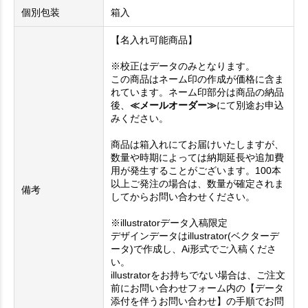
個別包装
箱入
【名入れ可能商品】
※校正はデータのみとなります。
この商品はネーム印の作成が価格に含ま
れています。ネーム印部分は商品の納品
後、
≪メールオーダー≫
にて別途お申込
みください。
商品は箱入れにてお届けいたしますが、
数量や時期によっては納期延長や追加費
用が発生することがございます。100本
以上ご発注の場合は、数量が確定されま
備考
してからお問い合わせください。
※illustratorデータ入稿限定
デザインデータはillustrator(ベクターデ
ータ)で作成し、Ai形式でご入稿くださ
い。
illustratorをお持ちでない場合は、ご注文
前にお問い合わせフォーム内の【データ
添付を伴うお問い合わせ】の手順でお問