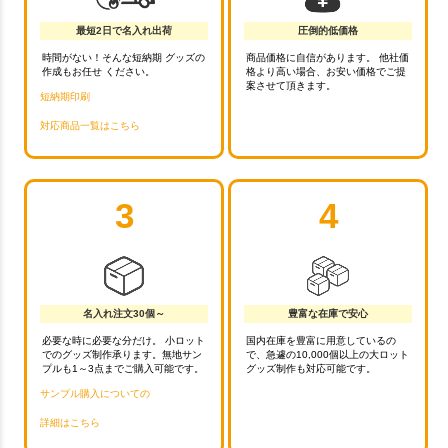
最短2日で名入れ出荷
圧倒的低価格
時間がない！そんな短納期 グッズの
商品価格に自信があります。 他社価
作成もお任せ ください。
格より高い場合、お安い価格でご提
案させて頂きます。
短納期印刷
対応商品一覧はこちら
3
4
名入れ注文30個～
豊富な在庫で安心
必要な時に必要な分だけ。 小ロット
国内在庫を豊富に用意しているの
でのグッズ制作承ります。無地サン
で、急遽の10,000個以上の大ロット
プルも1～3点までご購入可能です。
グッズ制作も対応可能です。
サンプル購入についての
詳細はこちら