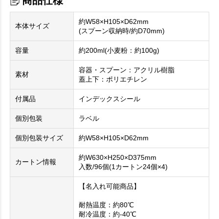
商品仕様
約W58×H105×D62mm
本体サイズ
(スプーン収納時/約D70mm)
容量
約200ml(小麦粉：約100g)
容器・スプーン：アクリル樹脂
素材
蓋上下：ポリエチレン
付属品
インデックスシール
個別包装
ラベル
個別包装サイズ
約W58×H105×D62mm
約W630×H250×D375mm
カートン情報
入数/96個(1カートン24個×4)
【名入れ可能商品】
耐熱温度：約80℃
耐冷温度：約-40℃