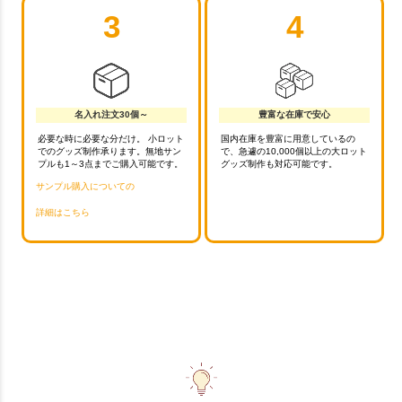
3
4
名入れ注文30個～
豊富な在庫で安心
必要な時に必要な分だけ。 小ロット
国内在庫を豊富に用意しているの
でのグッズ制作承ります。無地サン
で、急遽の10,000個以上の大ロット
プルも1～3点までご購入可能です。
グッズ制作も対応可能です。
サンプル購入についての
詳細はこちら