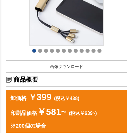
画像ダウンロード
商品概要
399
￥
卸価格
(税込￥438)
￥581~
印刷品価格
(税込￥639~)
※200個の場合