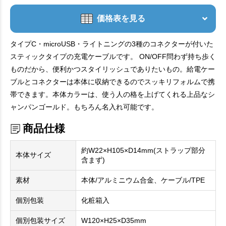
価格表を見る
タイプC・microUSB・ライトニングの3種のコネクターが付いた
スティックタイプの充電ケーブルです。 ON/OFF問わず持ち歩く
ものだから、便利かつスタイリッシュでありたいもの。給電ケー
ブルとコネクターは本体に収納できるのでスッキリフォルムで携
帯できます。本体カラーは、使う人の格を上げてくれる上品なシ
ャンパンゴールド。もちろん名入れ可能です。
商品仕様
約W22×H105×D14mm(ストラップ部分
本体サイズ
含まず)
素材
本体/アルミニウム合金、ケーブル/TPE
個別包装
化粧箱入
個別包装サイズ
W120×H25×D35mm