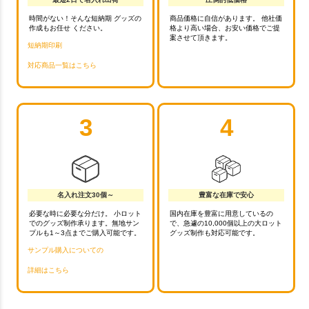
時間がない！そんな短納期 グッズの
商品価格に自信があります。 他社価
作成もお任せ ください。
格より高い場合、お安い価格でご提
案させて頂きます。
短納期印刷
対応商品一覧はこちら
3
4
名入れ注文30個～
豊富な在庫で安心
必要な時に必要な分だけ。 小ロット
国内在庫を豊富に用意しているの
でのグッズ制作承ります。無地サン
で、急遽の10,000個以上の大ロット
プルも1～3点までご購入可能です。
グッズ制作も対応可能です。
サンプル購入についての
詳細はこちら