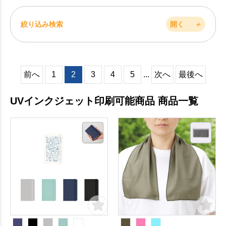
絞り込み検索
開く
＋
前へ
1
2
3
4
5
...
次へ
最後へ
UVインクジェット印刷可能商品 商品一覧