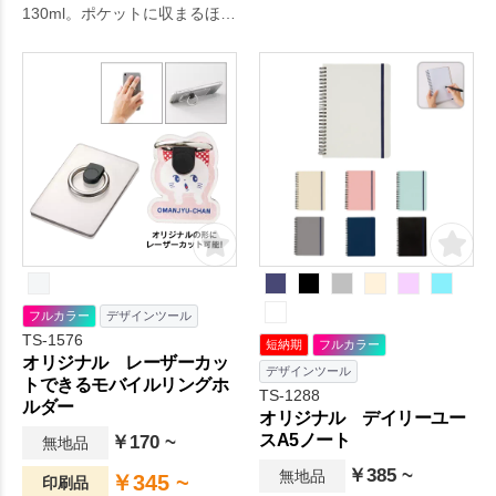
130ml。ポケットに収まるほど
配がなくなります。飲食店で
小さな130mlサイズのポケット
も他店と差をつけられるアイ
サーモボトルです。お散歩や
テムとしておすすめです。ラ
通勤時など、少しだけ水分補
ウンド型以外にもスクエア・
給をしたい時にぴったりの大
六角型の3種類をご用意いたし
きさで、使い勝手抜群です。
ておりますのでお好みのデザ
お客様のご要望やニーズにお
インをお選びください。
応えし、カラフルにご用意い
たしましたので、ターゲット
の年齢や性別に合わせたり、
推し色で作成することも可能
です。
フルカラー
デザインツール
TS-1576
短納期
フルカラー
オリジナル レーザーカッ
デザインツール
トできるモバイルリングホ
TS-1288
ルダー
オリジナル デイリーユー
スA5ノート
￥170 ~
無地品
￥385 ~
無地品
￥345 ~
印刷品