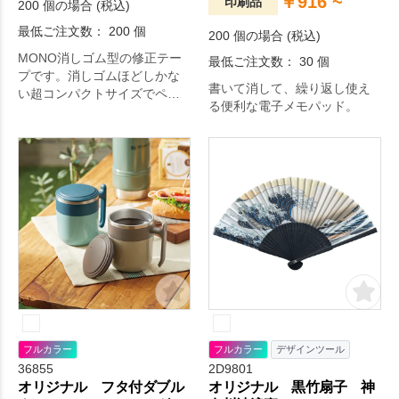
￥916 ~
印刷品
200 個の場合 (税込)
最低ご注文数： 200 個
200 個の場合 (税込)
MONO消しゴム型の修正テー
最低ご注文数： 30 個
プです。消しゴムほどしかな
書いて消して、繰り返し使え
い超コンパクトサイズでペン
る便利な電子メモパッド。
ケースに入れてもかさばりま
せん。
フルカラー
フルカラー
デザインツール
36855
2D9801
オリジナル フタ付ダブル
オリジナル 黒竹扇子 神