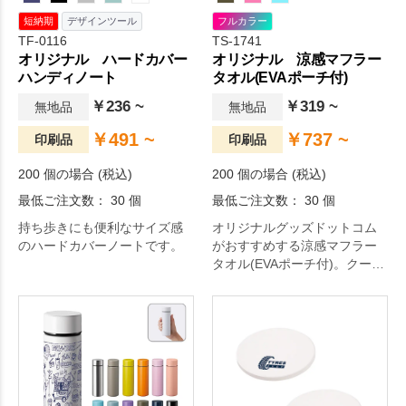
短納期
デザインツール
フルカラー
TF-0116
TS-1741
オリジナル ハードカバー
オリジナル 涼感マフラー
ハンディノート
タオル(EVAポーチ付)
￥236 ~
￥319 ~
無地品
無地品
￥491 ~
￥737 ~
印刷品
印刷品
200 個の場合 (税込)
200 個の場合 (税込)
最低ご注文数： 30 個
最低ご注文数： 30 個
持ち歩きにも便利なサイズ感
オリジナルグッズドットコム
のハードカバーノートです。
がおすすめする涼感マフラー
タオル(EVAポーチ付)。クール
グッズとして人気の涼感マフ
ラータオルに名入れもできる
EVAポーチがついた商品になり
ます。