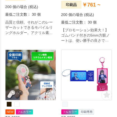
￥761 ~
印刷品
200 個の場合 (税込)
最低ご注文数： 30 個
200 個の場合 (税込)
品質と信頼、それがこのレー
最低ご注文数： 30 個
ザーカットできるモバイルリ
【プロモーション効果大！】
ングホルダー。アクリル素材
ゴムバンド付きの5mm方眼ノ
のリングホルダーです。リン
ートは、使い勝手の良さでノ
グ結合部をオリジナル開発
ベルティや記念品に大人気。
し、持った時に装着感良く、
本体カラーも豊富に取り揃え
また角度調整もしやすい仕様
ておりますので、イメージに
となっております。レーザー
合わせてお選びいただけま
カットを使用してオリジナル
す。オープンキャンパスや展
形状にすることができる新し
示会、説明会などのノベルテ
いタイプのモバイルリングホ
ィとしていかがでしょうか。
ルダーです。キャラクターグ
ッズやスポーツチームの応援
グッズなど、幅広くご提案頂
けます。
NEW
フルカラー
フルカラー
印刷専用