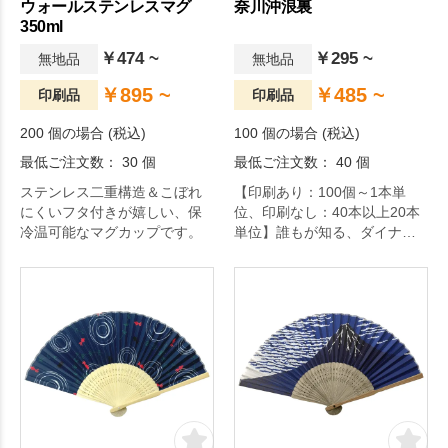
ウォールステンレスマグ
奈川沖浪裏
350ml
￥474 ~
￥295 ~
無地品
無地品
￥895 ~
￥485 ~
印刷品
印刷品
200 個の場合 (税込)
100 個の場合 (税込)
最低ご注文数： 30 個
最低ご注文数： 40 個
ステンレス二重構造＆こぼれ
【印刷あり：100個～1本単
にくいフタ付きが嬉しい、保
位、印刷なし：40本以上20本
冷温可能なマグカップです。
単位】誰もが知る、ダイナミ
ックな波と富士山で有名な葛
飾北斎の『富嶽三十六景』か
ら、神奈川沖浪裏を扇面にし
ました。日本人にも外国人に
も人気の高い、おすすめの絵
柄です。