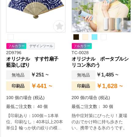
フルカラー
デザインツール
フルカラー
2D9796
TC-0028
オリジナル すす竹扇子
オリジナル ポータブルシ
藍染しぼり
リコン氷のう
￥251 ~
￥1,485 ~
無地品
無地品
￥441 ~
￥1,628 ~
印刷品
印刷品
100 個の場合 (税込)
200 個の場合 (税込)
最低ご注文数： 40 個
最低ご注文数： 30 個
【印刷あり：100個～1本単
熱中症対策にぴったり！夏場
位、印刷なし：40本以上20本
のおでかけ時に持ち歩きた
単位】輪っか状の絞りの模様
い、携帯できる氷のうです。
が涼しげな扇面です。藍染の