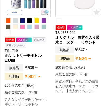
短納期
フルカラー
TS-1658-044
オリジナル 白雲石入り吸
短納期
フルカラー
のし対応
水コースター ラウンド
デザインツール
￥247 ~
無地品
TS-1719
ポケットサーモボトル
￥524 ~
印刷品
130ml
￥539 ~
200 個の場合 (税込)
無地品
最低ご注文数： 30 個
￥801 ~
印刷品
品質と信頼、それがこの白雲
200 個の場合 (税込)
石入り吸水コースター ラウ
ンド。【大人気ノベルテ
最低ご注文数： 30 個
ィ！】グラス等の水滴もスピ
こんなサイズが欲しかった！
ード吸水！ 冷たい飲み物でデ
ポケットサーモボトル
スクがびちゃびちゃになる心