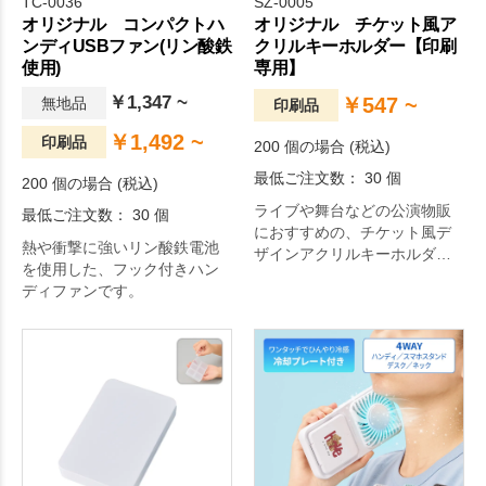
TC-0036
SZ-0005
オリジナル コンパクトハ
オリジナル チケット風ア
ンディUSBファン(リン酸鉄
クリルキーホルダー【印刷
使用)
専用】
￥1,347 ~
￥547 ~
無地品
印刷品
￥1,492 ~
印刷品
200 個の場合 (税込)
最低ご注文数： 30 個
200 個の場合 (税込)
ライブや舞台などの公演物販
最低ご注文数： 30 個
におすすめの、チケット風デ
熱や衝撃に強いリン酸鉄電池
ザインアクリルキーホルダー
を使用した、フック付きハン
です。
ディファンです。