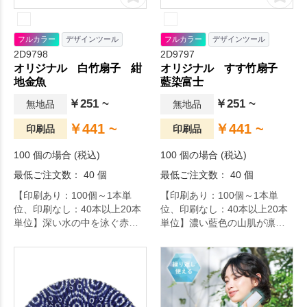
フルカラー
デザインツール
フルカラー
デザインツール
2D9798
2D9797
オリジナル 白竹扇子 紺
オリジナル すす竹扇子
地金魚
藍染富士
￥251 ~
￥251 ~
無地品
無地品
￥441 ~
￥441 ~
印刷品
印刷品
100 個の場合 (税込)
100 個の場合 (税込)
最低ご注文数： 40 個
最低ご注文数： 40 個
【印刷あり：100個～1本単
【印刷あり：100個～1本単
位、印刷なし：40本以上20本
位、印刷なし：40本以上20本
単位】深い水の中を泳ぐ赤い
単位】濃い藍色の山肌が凛々
金魚が差し色となった可愛ら
しくも清々しい、富士山を描
しい扇子。白い線で描かれた
いた扇子です。インバウンド
波紋の様子もすっきりとし
のお土産としてもぴったりで
て、夏にふさわしい扇子で
す。
す。