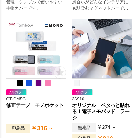
管理！シンプルで使いやすい
風合いがどんなインテリアに
手帳カバーです。
も馴染むマグネットバーで
す。
フルカラー
フルカラー
CT-CM5C
36910
修正テープ モノポケット
オリジナル ペタっと貼れ
る！電子メモパッド ラー
ジ
￥374 ~
￥316 ~
無地品
印刷品