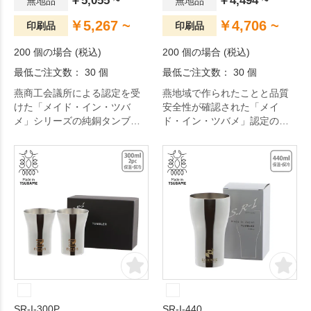
￥5,055 ~
￥4,494 ~
無地品
無地品
￥5,267 ~
￥4,706 ~
印刷品
印刷品
200 個の場合 (税込)
200 個の場合 (税込)
最低ご注文数： 30 個
最低ご注文数： 30 個
燕商工会議所による認定を受
燕地域で作られたことと品質
けた「メイド・イン・ツバ
安全性が確認された「メイ
メ」シリーズの純銅タンブラ
ド・イン・ツバメ」認定の純
ー。
銅タンブラーです。
SR-I-300P
SR-I-440