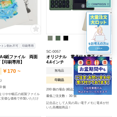
×
ートン割れ不可
印刷専用
SC-0057
A4紙ファイル 両面
オリジナル 電卓付き電子メモ
×
【印刷専用】
4.4インチ
￥687 ~
￥170 ~
無地品
￥884 ~
印刷品
)
0 個
200 個の場合 (税込)
ズよりやや幅広の紙製ファイル
最低ご注文数： 30 個
に安価な価格で作製いただけ
記念品として人気の高い電子メモに電卓が付
いた高機能商品！