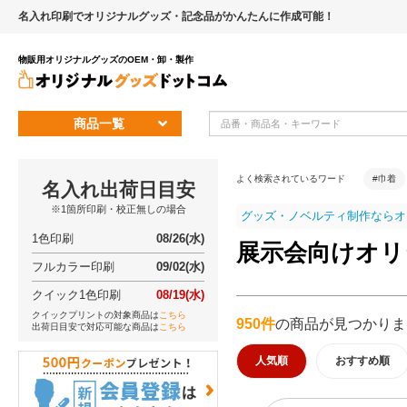
名入れ印刷でオリジナルグッズ・記念品がかんたんに作成可能！
物販用オリジナルグッズのOEM・卸・製作
商品一覧
よく検索されているワード
#巾着
名入れ出荷日目安
※1箇所印刷・校正無しの場合
グッズ・ノベルティ制作ならオ
1色印刷
08/26(水)
展示会向けオリ
フルカラー印刷
09/02(水)
クイック1色印刷
08/19(水)
クイックプリントの対象商品は
こちら
950件
の商品が見つかりま
出荷日目安で対応可能な商品は
こちら
人気順
おすすめ順