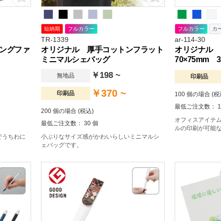
短納期
フルカラー
フルカラー
カ
TR-1339
ar-114-30
ングファ
オリジナル 厚手コットンフラット
オリジナル
ミニマルシェバッグ
70×75mm
￥198 ~
無地品
印刷品
￥370 ~
印刷品
100 個の場合 (税
最低ご注文数： 1
200 個の場合 (税込)
オフィスアイテム
最低ご注文数： 30 個
ルの印刷が可能
でうちわに
小ぶりなサイズ感がかわいらしいミニマルシ
ェバッグです。