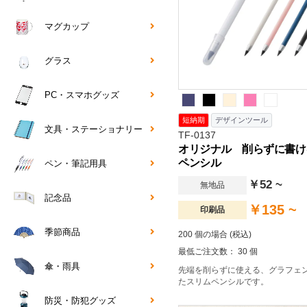
マグカップ
グラス
PC・スマホグッズ
短納期
デザインツール
文具・ステーショナリー
TF-0137
オリジナル 削らずに書け
ペンシル
ペン・筆記用具
￥52 ~
無地品
記念品
￥135 ~
印刷品
季節商品
200 個の場合 (税込)
最低ご注文数： 30 個
傘・雨具
先端を削らずに使える、グラフェ
たスリムペンシルです。
防災・防犯グッズ