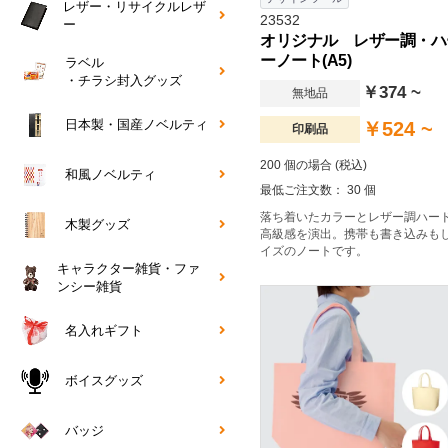
レザー・リサイクルレザ
23532
ー
オリジナル レザー調・ハ
ーノート(A5)
ラベル
・チラシ封入グッズ
￥374 ~
無地品
日本製・国産ノベルティ
￥524 ~
印刷品
200 個の場合 (税込)
和風ノベルティ
最低ご注文数： 30 個
落ち着いたカラーとレザー調ハー
木製グッズ
高級感を演出。携帯も書き込みも
イズのノートです。
キャラクター雑貨・ファ
ンシー雑貨
名入れギフト
ボイスグッズ
バッジ