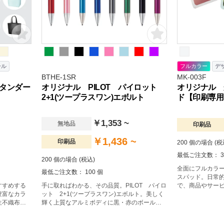
ール
フルカラー
デ
BTHE-1SR
MK-003F
タンダー
オリジナル PILOT パイロット
オリジナル 
2+1(ツープラスワン)エボルト
ド【印刷専用
￥1,353 ~
無地品
印刷品
￥1,436 ~
印刷品
200 個の場合 (税
最低ご注文数： 3
200 個の場合 (税込)
全面にフルカラ
最低ご注文数： 100 個
スパッド。日常
すすめする
手に取ればわかる、その品質。PILOT パイロ
で、商品やサー
豊富なカラ
ット 2+1(ツープラスワン)エボルト。美しく
ることができる
生不織布を
輝く上質なアルミボディに黒・赤のボールペ
す。
ンとシャープペンシルの3つの機能を搭載した
エボルト ツープラスワン。