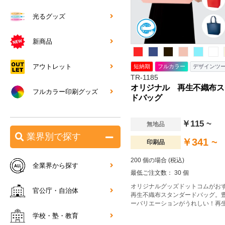
光るグッズ
新商品
アウトレット
短納期
フルカラー
デザインツ
TR-1185
オリジナル 再生不織布ス
フルカラー印刷グッズ
ドバッグ
￥115 ~
無地品
業界別で探す
￥341 ~
印刷品
200 個の場合 (税込)
全業界から探す
最低ご注文数： 30 個
オリジナルグッズドットコムがお
官公庁・自治体
再生不織布スタンダードバッグ。
ーバリエーションがうれしい！再
使用したA4サイズトートバッグで
学校・塾・教育