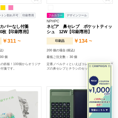
ートン割れ不可
印刷専用
フルカラー
デザインツール
NPHPC
 カバーなし付箋
ネピア 鼻セレブ ポケットティッ
 30枚【印刷専用】
シュ 12W【印刷専用】
￥311 ~
￥134 ~
印刷品
込)
200 個の場合 (税込)
00 個
最低ご注文数： 30 個
×
の鉄板！100個からオリジナ
定番ノベルティといえばコレ！ポケットサイ
な付箋です。
ズの鼻セレブとチラシのセットです。