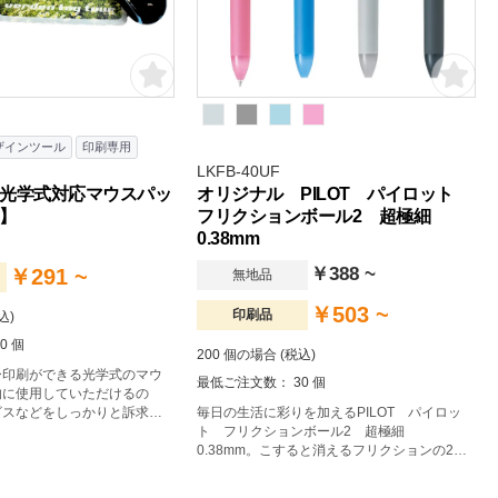
ザインツール
印刷専用
LKFB-40UF
光学式対応マウスパッ
オリジナル PILOT パイロット
】
フリクションボール2 超極細
0.38mm
￥388 ~
￥291 ~
無地品
￥503 ~
印刷品
込)
0 個
200 個の場合 (税込)
ー印刷ができる光学式のマウ
最低ご注文数： 30 個
的に使用していただけるの
ビスなどをしっかりと訴求す
毎日の生活に彩りを加えるPILOT パイロッ
アイテムです。
ト フリクションボール2 超極細
0.38mm。こすると消えるフリクションの2色
ボールペン。1本で2色を使い分けでき、何度
でも書き消し可能な利便性の高い2色ボールペ