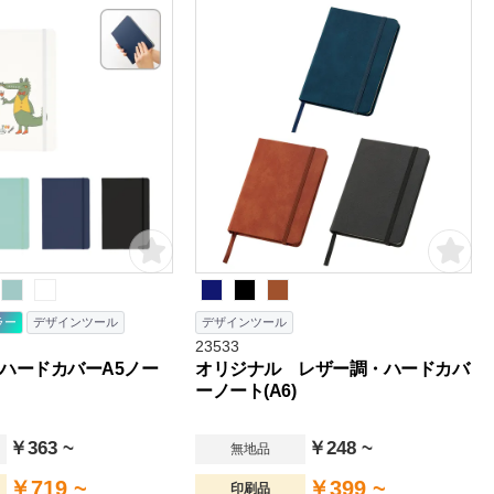
ラー
デザインツール
デザインツール
23533
ハードカバーA5ノー
オリジナル レザー調・ハードカバ
ーノート(A6)
￥363 ~
￥248 ~
無地品
￥719 ~
￥399 ~
印刷品