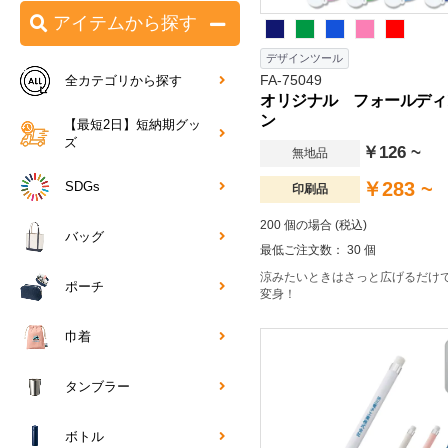
アイテムから探す
デザインツール
FA-75049
全カテゴリから探す
オリジナル フォールディ
ン
【最短2日】短納期グッ
ズ
￥126 ~
無地品
￥283 ~
SDGs
印刷品
200 個の場合 (税込)
バッグ
最低ご注文数： 30 個
涼みたいときはさっと広げるだけ
ポーチ
変身！
巾着
タンブラー
ボトル