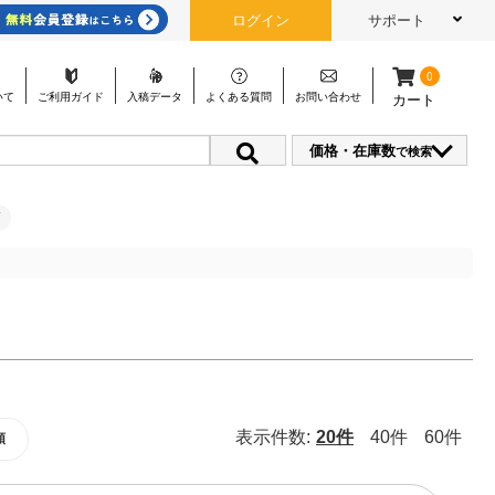
ログイン
サポート
0
いて
ご利用
ガイド
入稿
データ
よくある
質問
お問い
合わせ
カート
価格・在庫数
で検索
表示件数:
20件
40件
60件
順