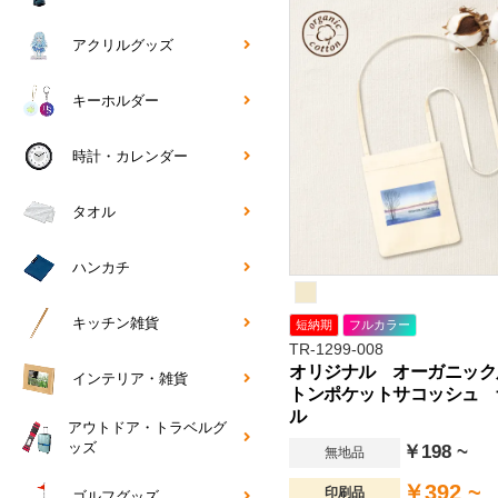
アクリルグッズ
キーホルダー
時計・カレンダー
タオル
ハンカチ
キッチン雑貨
短納期
フルカラー
TR-1299-008
オリジナル オーガニック
インテリア・雑貨
トンポケットサコッシュ 
ル
アウトドア・トラベルグ
ッズ
￥198 ~
無地品
￥392 ~
印刷品
ゴルフグッズ