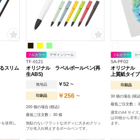
フルカラー
デザインツール
フルカラー
カ
TF-0121
SA-PF02
るスリム
オリジナル ラペルボールペン(再
オリジナル 
生ABS)
上質紙タイプ
￥52 ~
無地品
印刷品
￥256 ~
印刷品
30 個の場合 (税込
最低ご注文数： 3
200 個の場合 (税込)
通常のA4 サイ
最低ご注文数： 30 個
は30枚から非常
ンを使用し
無駄のないフラットなボディに大きめクリッ
ます。
プが名入れ映えするボールペンです。