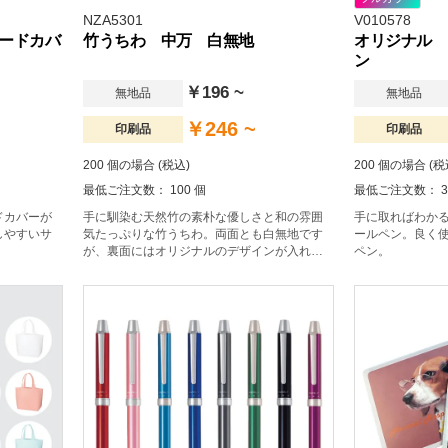
NZA5301
V010578
ードカバ
竹うちわ 中万 白無地
オリジナル 
ン
￥196 ~
無地品
無地品
￥246 ~
印刷品
印刷品
200 個の場合 (税込)
200 個の場合 (税
最低ご注文数： 100 個
最低ご注文数： 3
ドカバーが
手に馴染む天然竹の素朴な優しさと和の雰囲
手に取ればわか
しやすいサ
気たっぷりな竹うちわ。両面とも白無地です
ールペン。良く
が、裏面にはオリジナルのデザインが入れら
ペン。
れる仕様でです。イベント時のノベルティと
してリーズナブルに作製いただけます。