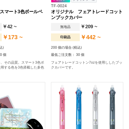
TF-0024
スマート3色ボールペ
オリジナル フェアトレードコット
ンブックカバー
￥42 ~
￥209 ~
無地品
￥173 ~
￥442 ~
印刷品
込)
200 個の場合 (税込)
0 個
最低ご注文数： 30 個
る、その品質。スマート3色ボ
フェアトレードコットン7ozを使用ししたブッ
使用する色を3色搭載した多色
クカバーです。