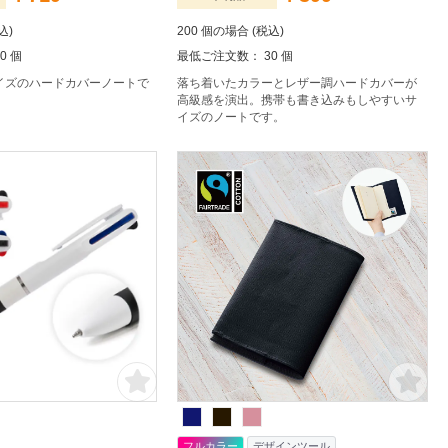
込)
200 個の場合 (税込)
0 個
最低ご注文数： 30 個
イズのハードカバーノートで
落ち着いたカラーとレザー調ハードカバーが
高級感を演出。携帯も書き込みもしやすいサ
イズのノートです。
フルカラー
デザインツール