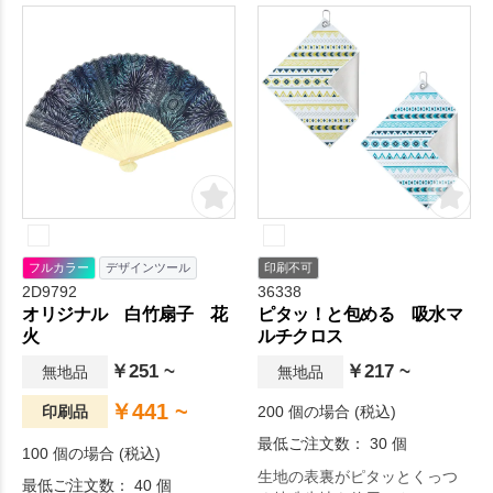
フルカラー
デザインツール
印刷不可
2D9792
36338
オリジナル 白竹扇子 花
ピタッ！と包める 吸水マ
火
ルチクロス
￥251 ~
￥217 ~
無地品
無地品
￥441 ~
印刷品
200 個の場合 (税込)
最低ご注文数： 30 個
100 個の場合 (税込)
生地の表裏がピタッとくっつ
最低ご注文数： 40 個