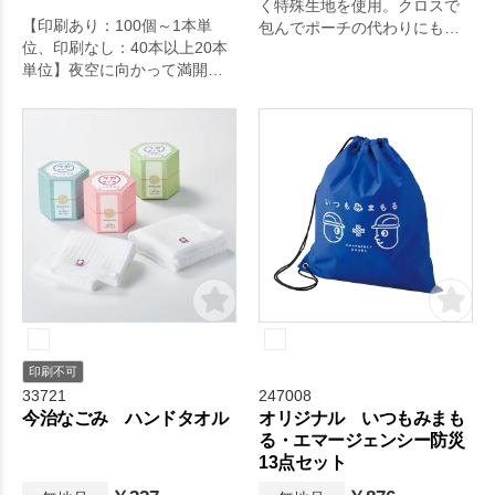
く特殊生地を使用。クロスで
【印刷あり：100個～1本単
包んでポーチの代わりにも使
位、印刷なし：40本以上20本
えます。
単位】夜空に向かって満開に
開く花火を表現した、落ち着
いた色合いの中にも華やかさ
を感じる扇子です。
印刷不可
33721
247008
今治なごみ ハンドタオル
オリジナル いつもみまも
る・エマージェンシー防災
13点セット