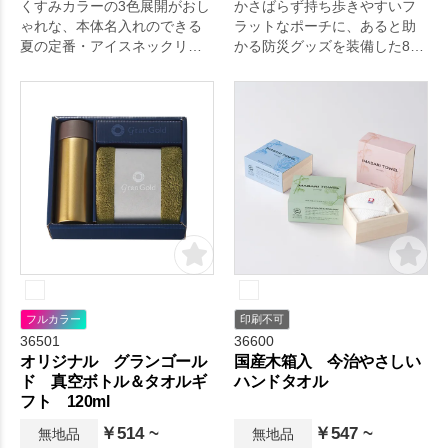
くすみカラーの3色展開がおし
かさばらず持ち歩きやすいフ
ゃれな、本体名入れのできる
ラットなポーチに、あると助
夏の定番・アイスネックリン
かる防災グッズを装備した8点
グです。
セット。
フルカラー
印刷不可
36501
36600
オリジナル グランゴール
国産木箱入 今治やさしい
ド 真空ボトル＆タオルギ
ハンドタオル
フト 120ml
￥514 ~
￥547 ~
無地品
無地品