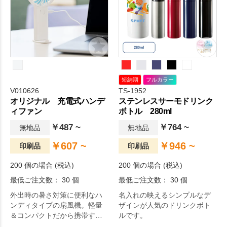
短納期
フルカラー
V010626
TS-1952
オリジナル 充電式ハンデ
ステンレスサーモドリンク
ィファン
ボトル 280ml
￥487 ~
￥764 ~
無地品
無地品
￥607 ~
￥946 ~
印刷品
印刷品
200 個の場合 (税込)
200 個の場合 (税込)
最低ご注文数： 30 個
最低ご注文数： 30 個
外出時の暑さ対策に便利なハ
名入れの映えるシンプルなデ
ンディタイプの扇風機。軽量
ザインが人気のドリンクボト
＆コンパクトだから携帯する
ルです。
のも楽々です。