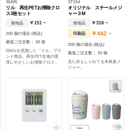
36495
ST154
リル 再生PETお掃除クロ
オリジナル スチールメジ
ス3枚セット
ャー３M
￥151 ~
￥316 ~
無地品
無地品
￥442 ~
200 個の場合 (税込)
印刷品
最低ご注文数： 30 個
200 個の場合 (税込)
SDGsを意識した「リル」ブラ
最低ご注文数： 30 個
ンド商品。再生PET生地の環
見た目もしゃれてる本格派メ
境にやさしいお掃除クロス。3
ジャー。
枚セットでお得なボリューム
です。