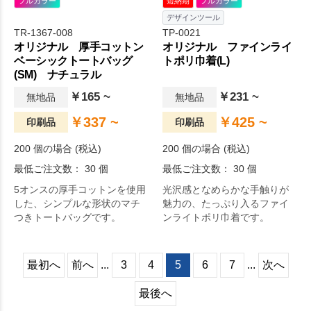
フルカラー
短納期
フルカラー
デザインツール
TR-1367-008
TP-0021
オリジナル 厚手コットン
オリジナル ファインライ
ベーシックトートバッグ
トポリ巾着(L)
(SM) ナチュラル
￥165 ~
￥231 ~
無地品
無地品
￥337 ~
￥425 ~
印刷品
印刷品
200 個の場合 (税込)
200 個の場合 (税込)
最低ご注文数： 30 個
最低ご注文数： 30 個
5オンスの厚手コットンを使用
光沢感となめらかな手触りが
した、シンプルな形状のマチ
魅力の、たっぷり入るファイ
つきトートバッグです。
ンライトポリ巾着です。
最初へ
前へ
...
3
4
5
6
7
...
次へ
最後へ