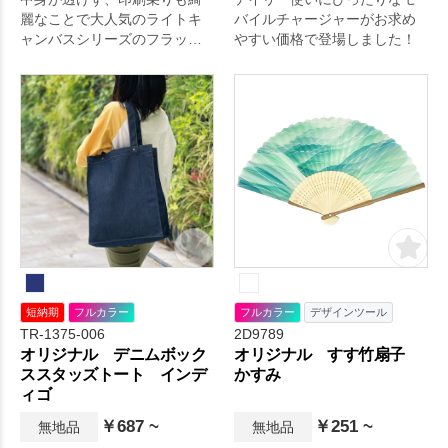
麗なことで大人気のライトキ
バイルチャージャーがお求め
ャンバスシリーズのフラット
やすい価格で登場しました！
バッグです。
短納期
フルカラー
フルカラー
デザインツール
TR-1375-006
2D9789
オリジナル デニムボック
オリジナル すす竹扇子
ススタッズトート インデ
かすみ
ィゴ
￥687 ~
￥251 ~
無地品
無地品