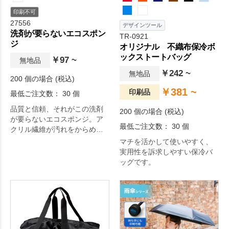
印刷不可
27556
デザインツール
洗剤が要らないエコスポン
TR-0921
ジ
オリジナル 不織布保冷ボ
ックストートバッグ
￥97 ~
無地品
￥242 ~
無地品
200 個の場合 (税込)
￥381 ~
印刷品
最低ご注文数： 30 個
品質と信頼、それがこの洗剤
200 個の場合 (税込)
が要らないエコスポンジ。ア
最低ご注文数： 30 個
クリル繊維が汚れをからめと
る！洗剤不要で地球にエコな
マチを活かして使いやすく、
スポンジです。
実用性を訴求しやすい保冷バ
ッグです。