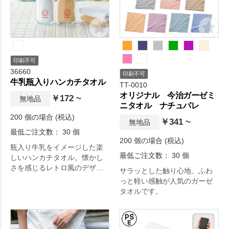
印刷不可
36660
印刷不可
牛乳瓶入りハンカチタオル
TT-0010
オリジナル 今治ガーゼミ
￥172 ~
無地品
ニタオル ナチュパレ
200 個の場合 (税込)
￥341 ~
無地品
最低ご注文数： 30 個
200 個の場合 (税込)
瓶入り牛乳をイメージした楽
最低ご注文数： 30 個
しいハンカチタオル。懐かし
さを感じるレトロ風のデザイ
サラッとした触り心地、ふわ
ンがポイント。瓶はペン立て
っと軽い感触が人気のガーゼ
や小物入れとして使用できま
タオルです。
す。