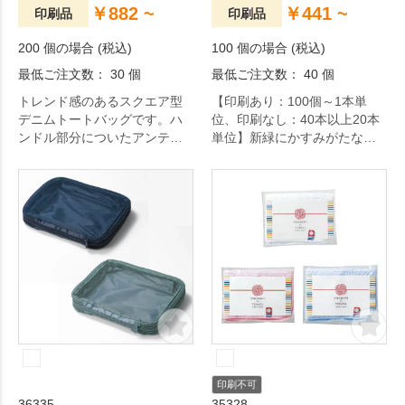
￥882 ~
￥441 ~
印刷品
印刷品
200 個の場合 (税込)
100 個の場合 (税込)
最低ご注文数： 30 個
最低ご注文数： 40 個
トレンド感のあるスクエア型
【印刷あり：100個～1本単
デニムトートバッグです。ハ
位、印刷なし：40本以上20本
ンドル部分についたアンティ
単位】新緑にかすみがたなび
ークゴールドのスタッズがポ
くような、鮮やかな緑色の層
イントです。
が目にも涼しい扇子です。
印刷不可
36335
35328