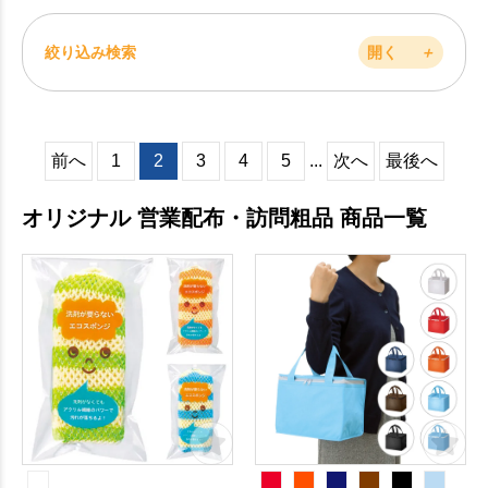
絞り込み検索
開く
＋
前へ
1
2
3
4
5
...
次へ
最後へ
オリジナル 営業配布・訪問粗品 商品一覧