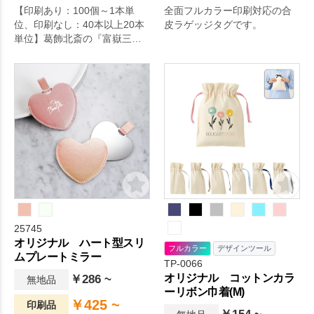
【印刷あり：100個～1本単
全面フルカラー印刷対応の合
位、印刷なし：40本以上20本
皮ラゲッジタグです。
単位】葛飾北斎の『富嶽三十
六景』のひとつで、通称「赤
富士」として知られる絵を扇
面にしました。日本人にも外
国人にも人気の高い、おすす
めの絵柄です。
25745
オリジナル ハート型スリ
フルカラー
デザインツール
ムプレートミラー
TP-0066
オリジナル コットンカラ
￥286 ~
無地品
ーリボン巾着(M)
￥425 ~
印刷品