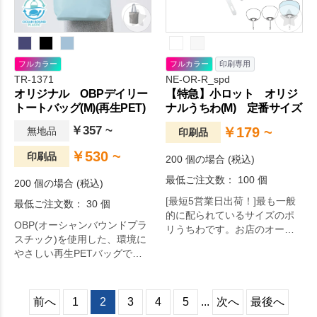
フルカラー
フルカラー
印刷専用
TR-1371
NE-OR-R_spd
オリジナル OBPデイリー
【特急】小ロット オリジ
トートバッグ(M)(再生PET)
ナルうちわ(M) 定番サイズ
￥357 ~
￥179 ~
無地品
印刷品
￥530 ~
印刷品
200 個の場合 (税込)
最低ご注文数： 100 個
200 個の場合 (税込)
[最短5営業日出荷！]最も一般
最低ご注文数： 30 個
的に配られているサイズのポ
OBP(オーシャンバウンドプラ
リうちわです。お店のオープ
スチック)を使用した、環境に
ン記念やセールの告知、イベ
やさしい再生PETバッグで
ント来場者向けのノベルティ
す。
としてオススメです。
前へ
1
2
3
4
5
...
次へ
最後へ