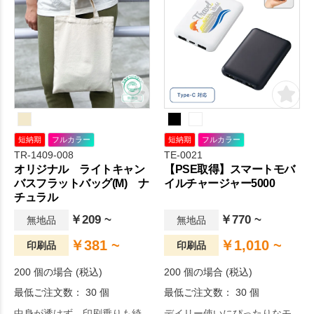
短納期
フルカラー
短納期
フルカラー
TR-1409-008
TE-0021
オリジナル ライトキャン
【PSE取得】スマートモバ
バスフラットバッグ(M) ナ
イルチャージャー5000
チュラル
￥209 ~
￥770 ~
無地品
無地品
￥381 ~
￥1,010 ~
印刷品
印刷品
200 個の場合 (税込)
200 個の場合 (税込)
最低ご注文数： 30 個
最低ご注文数： 30 個
中身が透けず、印刷乗りも綺
デイリー使いにぴったりなモ