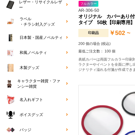
レザー・リサイクルレザ
フルカラー
ー
AR-306-50
オリジナル カバーあり付箋
ラベル
タイプ 50枚【印刷専用】
・チラシ封入グッズ
￥502 ~
印刷品
日本製・国産ノベルティ
200 個の場合 (税込)
最低ご注文数： 100 個
和風ノベルティ
表紙カバーは両面フルカラー印刷
ラクターやイベントを全面に押し
木製グッズ
ジナリティ溢れる付箋が作成でき
キャラクター雑貨・ファ
ンシー雑貨
名入れギフト
ボイスグッズ
バッジ