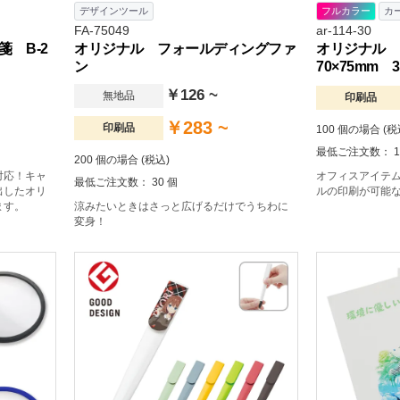
デザインツール
フルカラー
カ
FA-75049
ar-114-30
 B-2
オリジナル フォールディングファ
オリジナル
ン
70×75mm
￥126 ~
無地品
印刷品
￥283 ~
印刷品
100 個の場合 (税
最低ご注文数： 1
200 個の場合 (税込)
対応！キャ
オフィスアイテム
最低ご注文数： 30 個
出したオリ
ルの印刷が可能
ます。
涼みたいときはさっと広げるだけでうちわに
変身！