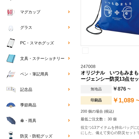
マグカップ
グラス
PC・スマホグッズ
文具・ステーショナリー
247008
オリジナル いつもみまも
ペン・筆記用具
ージェンシー防災13点セ
￥876 ~
無地品
記念品
￥1,089 
印刷品
季節商品
200 個の場合 (税込)
最低ご注文数： 30 個
傘・雨具
役立つ13アイテムを持出バッグに
にした、備えて安心の防災セット
防災・防犯グッズ