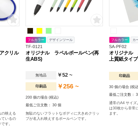
フルカラー
デザインツール
フルカラー
カ
TF-0121
SA-PF02
アクリル
オリジナル ラペルボールペン(再
オリジナル 
生ABS)
上質紙タイプ
￥52 ~
無地品
印刷品
￥256 ~
印刷品
30 個の場合 (税込
最低ご注文数： 3
200 個の場合 (税込)
通常のA4 サイ
最低ご注文数： 30 個
は30枚から非常
れの映える
無駄のないフラットなボディに大きめクリッ
ます。
っているの
プが名入れ映えするボールペンです。
りです。