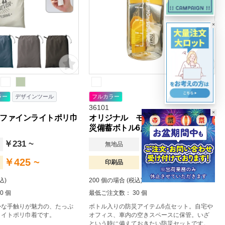
×
ラー
デザインツール
フルカラー
36101
×
ファインライトポリ巾
オリジナル モシモニソナエル 防
災備蓄ボトル6点セット
￥231 ~
￥361 ~
無地品
￥425 ~
￥653 ~
印刷品
込)
200 個の場合 (税込)
0 個
最低ご注文数： 30 個
かな手触りが魅力の、たっぷ
ボトル入りの防災アイテム6点セット。自宅や
ライトポリ巾着です。
オフィス、車内の空きスペースに保管。いざ
という時に備えておきたい防災セットです。