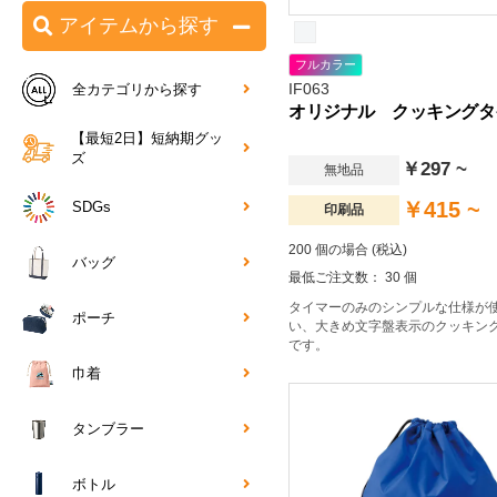
アイテムから探す
フルカラー
IF063
全カテゴリから探す
オリジナル クッキングタ
【最短2日】短納期グッ
ズ
￥297 ~
無地品
￥415 ~
SDGs
印刷品
200 個の場合 (税込)
バッグ
最低ご注文数： 30 個
タイマーのみのシンプルな仕様が
ポーチ
い、大きめ文字盤表示のクッキン
です。
巾着
タンブラー
ボトル