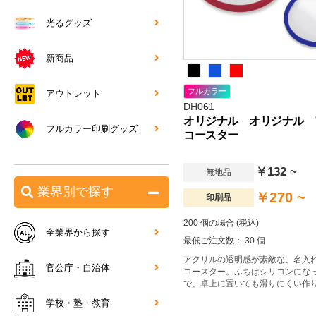
光るグッズ
新商品
フルカラー
アウトレット
DH061
オリジナル オリジナル 
フルカラー印刷グッズ
コースター
￥132 ~
無地品
業界別で探す
￥270 ~
印刷品
200 個の場合 (税込)
全業界から探す
最低ご注文数： 30 個
アクリルの透明感が素敵な、名入
官公庁・自治体
コースター。ふちはシリコンにな
で、卓上に置いても滑りにくい作
学校・塾・教育