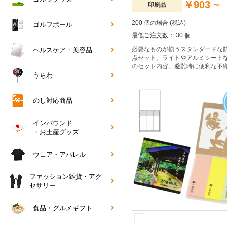
￥903 ~
印刷品
200 個の場合 (税込)
ゴルフボール
最低ご注文数： 30 個
必要なものが揃うスタンダードな防
ヘルスケア・美容品
点セット。ライトやアルミシート
のセット内容。避難時に便利な不
サック入り。
うちわ
のし対応商品
インバウンド
・お土産グッズ
ウェア・アパレル
ファッション雑貨・アク
セサリー
食品・グルメギフト