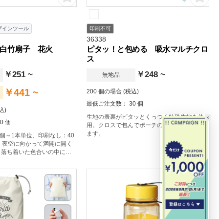
ザインツール
印刷不可
36338
白竹扇子 花火
ピタッ！と包める 吸水マルチクロ
ス
￥251 ~
￥248 ~
無地品
￥441 ~
200 個の場合 (税込)
最低ご注文数： 30 個
込)
生地の表裏がピタッとくっつく特殊生地を使
×
0 個
用。クロスで包んでポーチの代わりにも使え
ます。
0個～1本単位、印刷なし：40
】夜空に向かって満開に開く
、落ち着いた色合いの中にも
る扇子です。