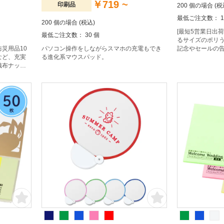
￥719 ~
印刷品
200 個の場合 (税
最低ご注文数： 1
200 個の場合 (税込)
[最短5営業日出
最低ご注文数： 30 個
るサイズのポリ
災用品10
パソコン操作をしながらスマホの充電もでき
記念やセールの
など、充実
る進化系マウスパッド。
ノベルティとし
織布ナップ