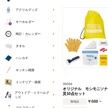
アクリルグッズ
キーホルダー
時計・カレンダー
タオル
ハンカチ
キッチン雑貨
インテリア・雑貨
36094
オリジナル モシモニソナ
アウトドア・トラベルグ
災10点セット
ッズ
￥688 ~
無地品
ゴルフグッズ