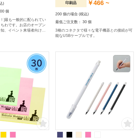
￥466 ~
印刷品
込)
00 個
200 個の場合 (税込)
荷！]最も一般的に配られてい
最低ご注文数： 30 個
うちわです。お店のオープン
告知、イベント来場者向けの
3種のコネクタで様々な電子機器との接続が可
てオススメです。
能なUSBケーブルです。