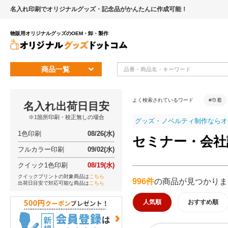
名入れ印刷でオリジナルグッズ・記念品がかんたんに作成可能！
物販用オリジナルグッズのOEM・卸・製作
商品一覧
よく検索されているワード
#巾着
名入れ出荷日目安
※1箇所印刷・校正無しの場合
グッズ・ノベルティ制作ならオ
1色印刷
08/26(水)
セミナー・会社
フルカラー印刷
09/02(水)
クイック1色印刷
08/19(水)
クイックプリントの対象商品は
こちら
996件
の商品が見つかりま
出荷日目安で対応可能な商品は
こちら
人気順
おすすめ順