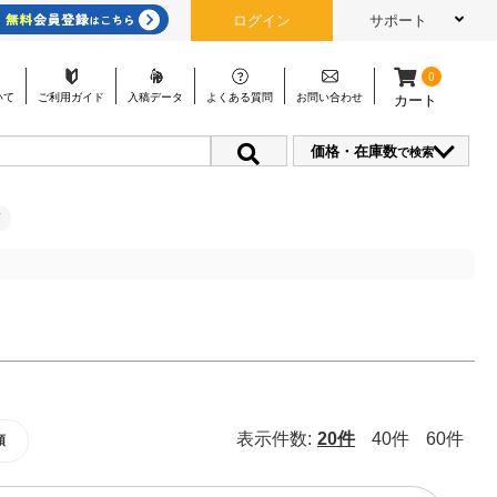
ログイン
サポート
0
いて
ご利用
ガイド
入稿
データ
よくある
質問
お問い
合わせ
カート
価格・在庫数
で検索
表示件数:
20件
40件
60件
順