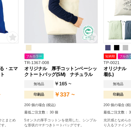
フルカラー
短納期
フルカ
TR-1367-008
TP-0021
る・エマ
オリジナル 厚手コットンベーシッ
オリジナル 
ット
クトートバッグ(SM) ナチュラル
着(L)
￥165 ~
無地品
無地品
~
￥337 ~
印刷品
印刷品
200 個の場合 (税込)
200 個の場合 (税
最低ご注文数： 30 個
最低ご注文数： 3
ひとまとめ
5オンスの厚手コットンを使用した、シンプル
光沢感となめら
です。
な形状のマチつきトートバッグです。
り入るファイン