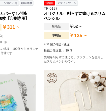
ートン割れ不可
印刷専用
短納期
デザインツール
TF-0137
 カバーなし付箋
オリジナル 削らずに書けるスリム
 30枚【印刷専用】
ペンシル
￥52 ~
￥311 ~
無地品
￥135 ~
印刷品
込)
00 個
200 個の場合 (税込)
の鉄板！100個からオリジナ
最低ご注文数： 30 個
な付箋です。
先端を削らずに使える、グラフェンを使用し
たスリムペンシルです。