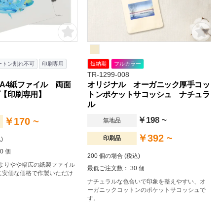
ートン割れ不可
印刷専用
短納期
フルカラー
TR-1299-008
A4紙ファイル 両面
オリジナル オーガニック厚手コッ
【印刷専用】
トンポケットサコッシュ ナチュラ
ル
￥198 ~
￥170 ~
無地品
￥392 ~
印刷品
)
0 個
200 個の場合 (税込)
ズよりやや幅広の紙製ファイル
最低ご注文数： 30 個
に安価な価格で作製いただけ
ナチュラルな色合いで印象を整えやすい、オ
ーガニックコットンのポケットサコッシュで
す。