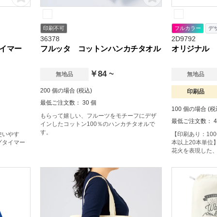
印刷不可
フルカラー
デ
36378
2D9792
イマー
フルッタ コットンハンカチタオル
オリジナル 
￥84 ~
無地品
無地品
200 個の場合 (税込)
印刷品
最低ご注文数： 30 個
100 個の場合 (税
もらって嬉しい、フルーツをモチーフにデザ
最低ご注文数： 4
インしたコットン100％のハンカチタオルで
す。
使いやす
【印刷あり：10
グタイマー
本以上20本単位
花火を表現した
華やかさを感じ