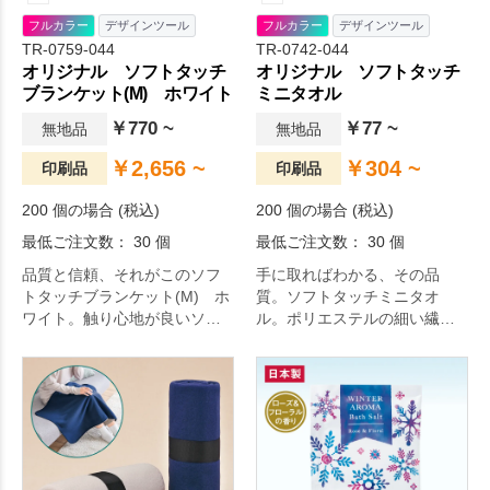
フルカラー
デザインツール
フルカラー
デザインツール
TR-0759-044
TR-0742-044
オリジナル ソフトタッチ
オリジナル ソフトタッチ
ブランケット(M) ホワイト
ミニタオル
￥770 ~
￥77 ~
無地品
無地品
￥2,656 ~
￥304 ~
印刷品
印刷品
200 個の場合 (税込)
200 個の場合 (税込)
最低ご注文数： 30 個
最低ご注文数： 30 個
品質と信頼、それがこのソフ
手に取ればわかる、その品
トタッチブランケット(M) ホ
質。ソフトタッチミニタオ
ワイト。触り心地が良いソフ
ル。ポリエステルの細い繊維
トタッチブランケットです。
を使用し、ソフトな肌触りを
ホワイトタイプのみ印刷可能
実現したソフトタッチタオル
なので、ブランケットへの写
です。ハンカチタイプのミニ
真やキャラクターなどフルカ
サイズ。毎日の生活をより快
ラー印刷をお考えの方にはホ
適に。
ワイトタイプがおすすめで
す。商品のみの高級感を求め