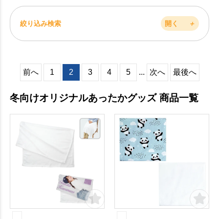
絞り込み検索
開く
＋
前へ
1
2
3
4
5
...
次へ
最後へ
冬向けオリジナルあったかグッズ 商品一覧