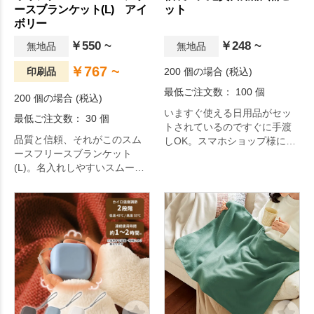
ースブランケット(L) アイ
ット
ボリー
￥550 ~
￥248 ~
無地品
無地品
￥767 ~
印刷品
200 個の場合 (税込)
最低ご注文数： 100 個
200 個の場合 (税込)
いますぐ使える日用品がセッ
最低ご注文数： 30 個
トされているのですぐに手渡
品質と信頼、それがこのスム
しOK。スマホショップ様に大
ースフリースブランケット
人気の福袋です。
(L)。名入れしやすいスムース
面とあったかなファー面の機
能的なダブルフェイスが嬉し
いフリースブランケットで
す。名入れができるのはスム
ース面のみとなりますが、そ
の分印刷が綺麗に映えるよう
になりました。また、基本的
にファー面を内側にしてお使
いいただくため、自然にプリ
ントが目に入るのもうれしい