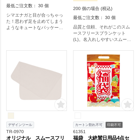
最低ご注文数： 30 個
200 個の場合 (税込)
シマエナガと目が合っちゃっ
最低ご注文数： 30 個
た！思わず足を止めてしまう
品質と信頼、それがこのスム
ようなキュートなパッケージ
ースフリースブランケット
のふわまるブランケット。
(L)。名入れしやすいスムース
面とあったかなファー面の機
能的なダブルフェイスが嬉し
いフリースブランケットで
す。名入れができるのはスム
ース面のみとなりますが、そ
の分印刷が綺麗に映えるよう
になりました。また、基本的
にファー面を内側にしてお使
いいただくため、自然にプリ
ントが目に入るのもうれしい
ポイントです。オリジナルグ
ッズドットコムの選りすぐ
り。
デザインツール
カートン割れ不可
印刷不可
TR-0970
61351
オリジナル スムースフリ
福袋 大絶賛日用品4点セ