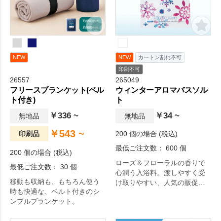
る方にはカラー無地タイプを
おすすめいたします。日々の
生活をちょっぴり豊かにする
アイテムです。
NEW
NEW
カートン割れ不可
印刷不可
26557
265049
フリースブランケット(ベル
ウィンターアロマバスソル
ト付き)
ト
￥336 ~
￥34 ~
無地品
無地品
￥543 ~
印刷品
200 個の場合 (税込)
最低ご注文数： 600 個
200 個の場合 (税込)
ローズ＆フローラルの香りで
最低ご注文数： 30 個
心潤う入浴料。渡しやすく受
移動も収納も、もちろん使う
け取りやすい、人気の販促品
時も快適な、ベルト付きのシ
です。
ンプルブランケット。