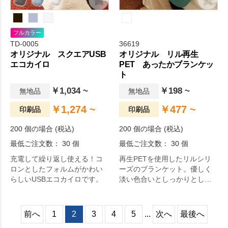
ポイントです。オリジナルグ
ッズドットコムの選りすぐ
り。
フルカラー
TD-0005
36619
オリジナル スクエアUSB
オリジナル リル再生
エコカイロ
PET あったかブランケッ
ト
￥1,034 ~
￥198 ~
無地品
無地品
￥1,274 ~
￥477 ~
印刷品
印刷品
200 個の場合 (税込)
200 個の場合 (税込)
最低ご注文数： 30 個
最低ご注文数： 30 個
充電して繰り返し使える！コ
再生PETを使用したリルシリ
ロンとしたフォルムがかわい
ーズのブランケット。優しく
らしいUSBエコカイロです。
淡い色合いとしっかりとした
サイズが特徴。
前へ
1
2
3
4
5
...
次へ
最後へ