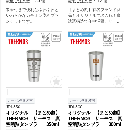
最低ご注文数： 30 個
最低ご注文数： 12 個
巾着付きで便利なふわふわと
【まとめ割】有名ブランド商
やわらかなカチオン染めブラ
品もオリジナルで名入れ！魔
ンケットです。
法瓶構造で年中活躍、サーモ
スの真空断熱タンブラーで
す。名入れができるので、記
念品や景品としてお渡しする
のにぴったり。
カートン割れ不可
カートン割れ不可
JDI-350
JDI-300
オリジナル 【まとめ割】
オリジナル 【まとめ割】
THERMOS サーモス 真
THERMOS サーモス 真
空断熱タンブラー 350ml
空断熱タンブラー 300ml