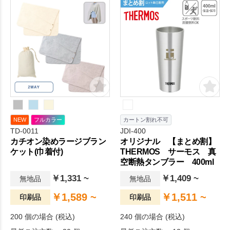
NEW
フルカラー
カートン割れ不可
TD-0011
JDI-400
カチオン染めラージブラン
オリジナル 【まとめ割】
ケット(巾着付)
THERMOS サーモス 真
空断熱タンブラー 400ml
￥1,331 ~
￥1,409 ~
無地品
無地品
￥1,589 ~
￥1,511 ~
印刷品
印刷品
200 個の場合 (税込)
240 個の場合 (税込)