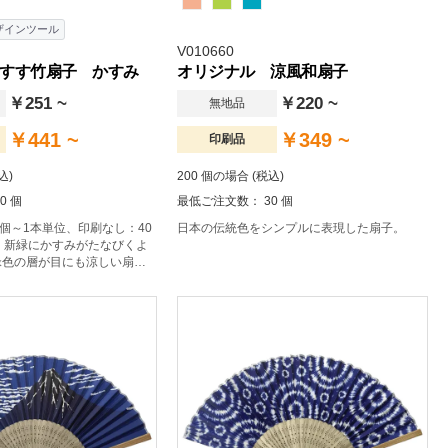
ザインツール
V010660
すす竹扇子 かすみ
オリジナル 涼風和扇子
￥251 ~
￥220 ~
無地品
￥441 ~
￥349 ~
印刷品
込)
200 個の場合 (税込)
0 個
最低ご注文数： 30 個
0個～1本単位、印刷なし：40
日本の伝統色をシンプルに表現した扇子。
】新緑にかすみがたなびくよ
緑色の層が目にも涼しい扇子