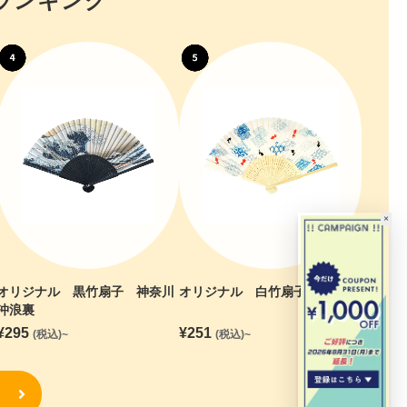
ランキング
×
オリジナル 黒竹扇子 神奈川
オリジナル 白竹扇子 金魚
沖浪裏
¥
295
¥
251
(税込)~
(税込)~