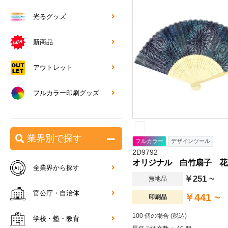
光るグッズ
新商品
アウトレット
フルカラー印刷グッズ
業界別で探す
フルカラー
デザインツール
2D9792
オリジナル 白竹扇子 花
全業界から探す
￥251 ~
無地品
官公庁・自治体
￥441 ~
印刷品
100 個の場合 (税込)
学校・塾・教育