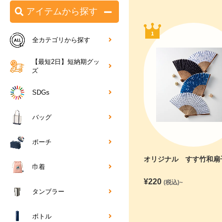
アイテムから探す
全カテゴリから探す
【最短2日】短納期グッ
ズ
SDGs
バッグ
ポーチ
オリジナル すす竹和扇
巾着
¥
220
(税込)~
タンブラー
ボトル