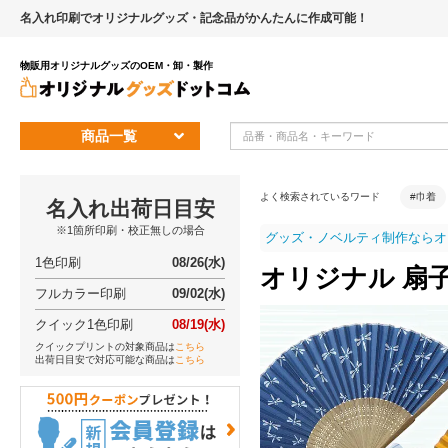
名入れ印刷でオリジナルグッズ・記念品がかんたんに作成可能！
物販用オリジナルグッズのOEM・卸・製作
商品一覧
よく検索されているワード
#巾着
名入れ出荷日目安
※1箇所印刷・校正無しの場合
グッズ・ノベルティ制作ならオ
1色印刷
08/26(水)
オリジナル 扇
フルカラー印刷
09/02(水)
クイック1色印刷
08/19(水)
クイックプリントの対象商品は
こちら
出荷日目安で対応可能な商品は
こちら