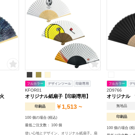
フルカラー
デザインツール
印刷専用
フルカラー
デ
KFOR01
2D9766
火
オリジナル紙扇子【印刷専用】
オリジナル 
￥1,513 ~
無地品
印刷品
印刷品
100 個の場合 (税込)
最低ご注文数： 100 個
100 個の場合 (税
使い心地とデザイン、オリジナル紙扇子。扇