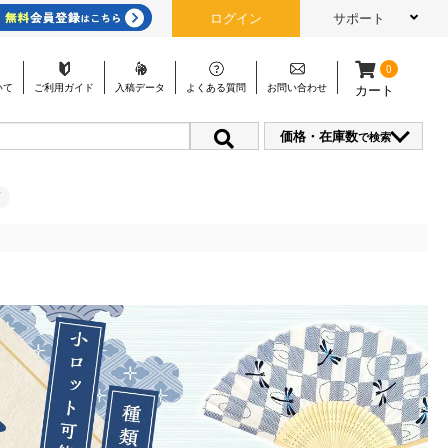
ログイン
サポート
0
いて
ご利用
ガイド
入稿
データ
よくある
質問
お問い
合わせ
カート
価格・在庫数
で検索