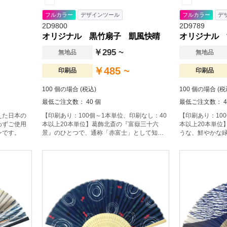
フルカラー
デザインツール
フルカラー
デ
2D9800
2D9789
オリジナル 黒竹扇子 凱風快晴
オリジナル 
￥295 ~
無地品
無地品
￥485 ~
印刷品
印刷品
100 個の場合 (税込)
100 個の場合 (税
最低ご注文数： 40 個
最低ご注文数： 4
えた日本の
【印刷あり：100個～1本単位、印刷なし：40
【印刷あり：10
わずご使用
本以上20本単位】葛飾北斎の『富嶽三十六
本以上20本単位
ンです。
景』のひとつで、通称「赤富士」として知ら
うな、鮮やかな
れる絵を扇面にしました。日本人にも外国人
です。
にも人気の高い、おすすめの絵柄です。