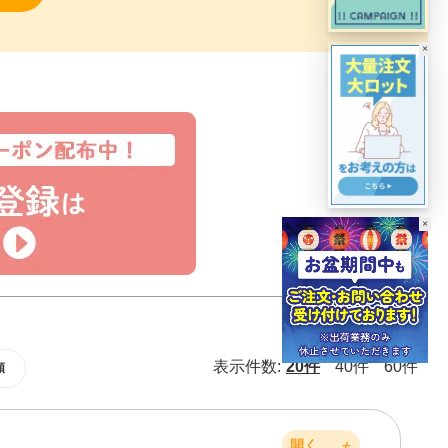
×
×
表示件数:
20件
40件
60件
順
開く
＋