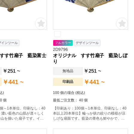
ザインツール
フルカラー
デザインツール
2D9796
すす竹扇子 藍染富士
オリジナル すす竹扇子 藍染しぼ
り
￥251 ~
￥251 ~
無地品
￥441 ~
￥441 ~
印刷品
込)
100 個の場合 (税込)
0 個
最低ご注文数： 40 個
0個～1本単位、印刷なし：40
【印刷あり：100個～1本単位、印刷なし：40
】濃い藍色の山肌が凛々しく
本以上20本単位】輪っか状の絞りの模様が涼
士山を描いた扇子です。イン
しげな扇面です。藍染の青色も鮮やかで、夏
産としてもぴったりです。
にぴったりの絵柄です。