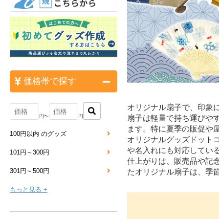
価格帯で探す
オリジナル扇子で、印象
円〜
円
扇子は軽量で持ち運びや
ます。特に夏季の販促や
100円以内 のグッズ
オリジナルグッズドット
や名入れにも対応してい
101円～300円
仕上がりは、販売品や記
301円～500円
たオリジナル扇子は、季
もっと見る +