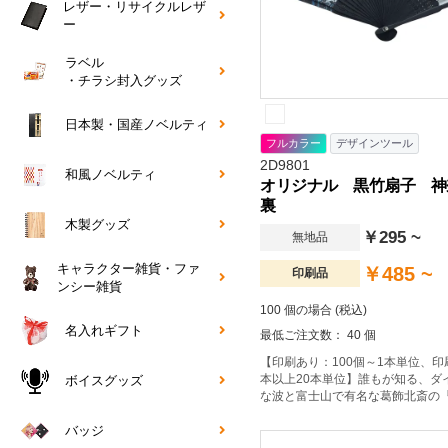
レザー・リサイクルレザ
ー
ラベル
・チラシ封入グッズ
日本製・国産ノベルティ
フルカラー
デザインツール
2D9801
和風ノベルティ
オリジナル 黒竹扇子 神
裏
木製グッズ
￥295 ~
無地品
キャラクター雑貨・ファ
￥485 ~
印刷品
ンシー雑貨
100 個の場合 (税込)
名入れギフト
最低ご注文数： 40 個
【印刷あり：100個～1本単位、印
本以上20本単位】誰もが知る、ダ
ボイスグッズ
な波と富士山で有名な葛飾北斎の
六景』から、神奈川沖浪裏を扇面
た。日本人にも外国人にも人気の
バッジ
すめの絵柄です。