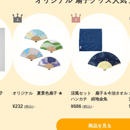
オリジナル 扇子
グッズ人気
子
オリジナル 夏景色扇子 ★
涼風セット 扇子＆今治タオル
ハンカチ 紺地金魚
¥
232
¥
686
(税込)~
(税込)~
商品を見る