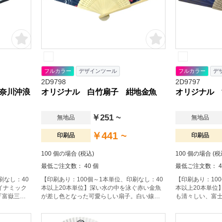
フルカラー
デザインツール
フルカラー
デ
2D9798
2D9797
奈川沖浪
オリジナル 白竹扇子 紺地金魚
オリジナル 
￥251 ~
無地品
無地品
￥441 ~
印刷品
印刷品
100 個の場合 (税込)
100 個の場合 (税
最低ご注文数： 40 個
最低ご注文数： 4
刷なし：40
【印刷あり：100個～1本単位、印刷なし：40
【印刷あり：10
イナミック
本以上20本単位】深い水の中を泳ぐ赤い金魚
本以上20本単位
『富嶽三十
が差し色となった可愛らしい扇子。白い線で
も清々しい、富
にしまし
描かれた波紋の様子もすっきりとして、夏に
バウンドのお土
高い、おす
ふさわしい扇子です。