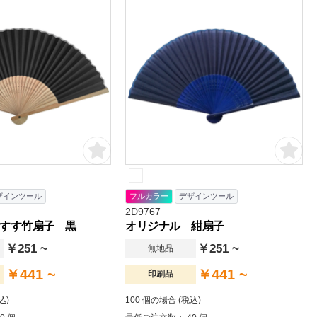
ザインツール
フルカラー
デザインツール
2D9767
すす竹扇子 黒
オリジナル 紺扇子
￥251 ~
￥251 ~
無地品
￥441 ~
￥441 ~
印刷品
込)
100 個の場合 (税込)