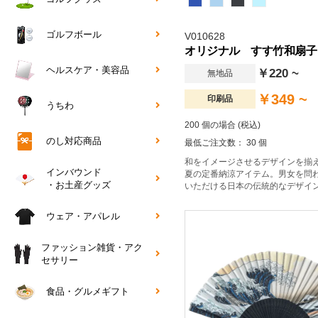
ゴルフボール
V010628
オリジナル すす竹和扇子
ヘルスケア・美容品
￥220 ~
無地品
￥349 ~
印刷品
うちわ
200 個の場合 (税込)
のし対応商品
最低ご注文数： 30 個
和をイメージさせるデザインを揃
インバウンド
夏の定番納涼アイテム。男女を問
・お土産グッズ
いただける日本の伝統的なデザイ
ウェア・アパレル
ファッション雑貨・アク
セサリー
食品・グルメギフト