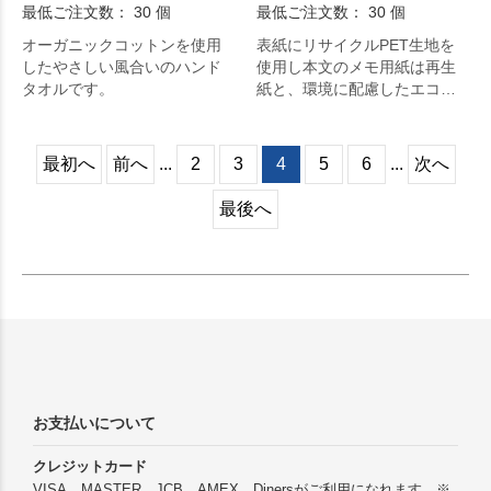
最低ご注文数： 30 個
最低ご注文数： 30 個
オーガニックコットンを使用
表紙にリサイクルPET生地を
したやさしい風合いのハンド
使用し本文のメモ用紙は再生
タオルです。
紙と、環境に配慮したエコメ
モ帳。
最初へ
前へ
...
2
3
4
5
6
...
次へ
最後へ
お支払いについて
クレジットカード
VISA、MASTER、JCB、AMEX、Dinersがご利用になれます。※