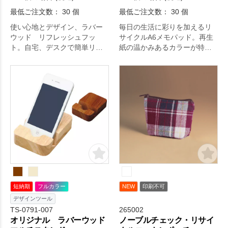
最低ご注文数： 30 個
最低ご注文数： 30 個
使い心地とデザイン、ラバー
毎日の生活に彩りを加えるリ
ウッド リフレッシュフッ
サイクルA6メモパッド。再生
ト。自宅、デスクで簡単リフ
紙の温かみあるカラーが特
レッシュできるリフレッシュ
徴！ 手書き風のイラストなど
フットです。デスクにも置き
の名入れと相性抜群！オリジ
やすいコンパクトサイズで
ナルのメモ帳を手元に置いて
す。地球にやさしいエコ素
メモを取ろう 背表紙の色は三
材、ゴムの木を使用したアイ
色の中からデザインと合うお
テムです。シルク1色印刷が可
好きな色をお選びください。
能となっており、会社ロゴな
様々なシーンで使用する機会
どの印刷も可能です。社員へ
が多いメモ帳は、送りもとし
の福利厚生やお年賀でのお配
て。毎日の生活をより快適
用としてもおすすめです。オ
に。
リジナルグッズドットコムの
選りすぐり。
短納期
フルカラー
NEW
印刷不可
デザインツール
TS-0791-007
265002
オリジナル ラバーウッド
ノーブルチェック・リサイ