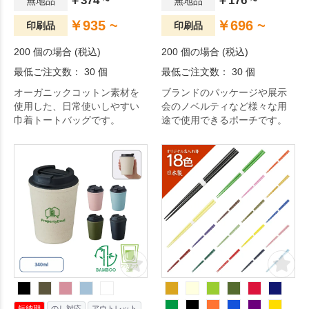
￥374 ~
￥176 ~
無地品
無地品
￥935 ~
￥696 ~
印刷品
印刷品
200 個の場合 (税込)
200 個の場合 (税込)
最低ご注文数： 30 個
最低ご注文数： 30 個
オーガニックコットン素材を
ブランドのパッケージや展示
使用した、日常使いしやすい
会のノベルティなど様々な用
巾着トートバッグです。
途で使用できるポーチです。
短納期
のし対応
アウトレット