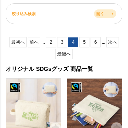
絞り込み検索
開く
＋
最初へ
前へ
...
2
3
4
5
6
...
次へ
最後へ
オリジナル SDGsグッズ 商品一覧