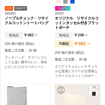
NEW
印刷不可
フルカラー
265001
26337
ノーブルチェック・リサイ
オリジナル リサイクルコ
クルコットントートバッグ
ットンタッセル付きフラッ
トポーチ
￥462 ~
￥248 ~
無地品
無地品
￥591 ~
200 個の場合 (税込)
印刷品
最低ご注文数： 30 個
200 個の場合 (税込)
ランチバッグ、サブバッグと
最低ご注文数： 30 個
しても使い勝手のいい、秋冬
エコアイテムらしいナチュラ
にぴったりカラーのトートバ
ルな質感とカラーがお洒落な
ッグです。
リサイクルコットンのポーチ
です。