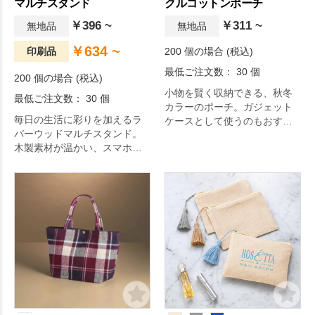
マルチスタンド
クルコットンポーチ
￥396 ~
￥311 ~
無地品
無地品
￥634 ~
印刷品
200 個の場合 (税込)
最低ご注文数： 30 個
200 個の場合 (税込)
小物を賢く収納できる、秋冬
最低ご注文数： 30 個
カラーのポーチ。ガジェット
毎日の生活に彩りを加えるラ
ケースとして使うのもおすす
バーウッドマルチスタンド。
めです。
木製素材が温かい、スマホや
タブレットPCを立てられるナ
チュラルスタンドです。デス
ク回りをすっきりさせ、見栄
えも良くする優秀アイテムで
す。周りの家具の色に合わせ
て色別に展開しています。天
然木をそのまま活かしたナチ
ュラルテイストなラバーウッ
ドシリーズでエコ志向の方に
お勧めです。一度使えば手放
せなくなること間違いなし。