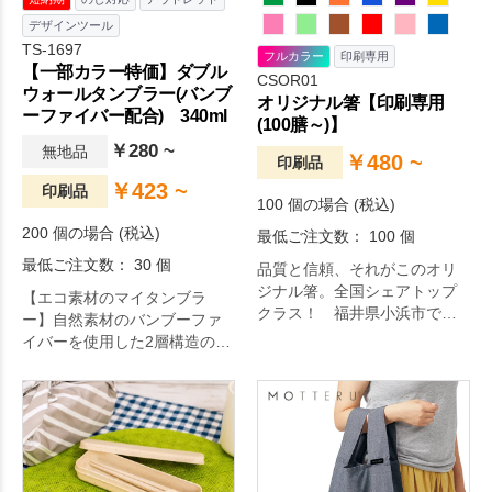
デザインツール
TS-1697
フルカラー
印刷専用
【一部カラー特価】ダブル
CSOR01
ウォールタンブラー(バンブ
オリジナル箸【印刷専用
ーファイバー配合) 340ml
(100膳～)】
￥280 ~
無地品
￥480 ~
印刷品
￥423 ~
印刷品
100 個の場合 (税込)
200 個の場合 (税込)
最低ご注文数： 100 個
最低ご注文数： 30 個
品質と信頼、それがこのオリ
ジナル箸。全国シェアトップ
【エコ素材のマイタンブラ
クラス！ 福井県小浜市で生
ー】自然素材のバンブーファ
産される伝統的工芸品、若狭
イバーを使用した2層構造のタ
塗のお箸にオリジナル名入れ
ンブラーです。バンブーファ
が出来ます！お箸は落ち着き
イバーはプラスチックのよう
のある色からパステル調の可
に軽く、丈夫で割れにくい為
愛らしい色まで全18色、印刷
長くお使いいただけます。テ
色は金・銀・黒・白の4色から
イクアウトカップのようなデ
お選びいただけます。
ザインで、ブラックの蓋がア