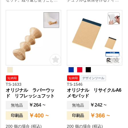
セット。繰り返し使うことで
チュラルな表情を作るデイリ
使い捨てを減らし、更にプラ
ーユースなエコバッグです。
スチックの使用量も削減する
クルリトシリーズ最大の特長
環境に優しいアイテムです。
でもあるゴムバンドで留める
竹は成長が早く豊富な資源供
と手の平におさまるコンパク
給が可能なため環境保護に貢
トサイズに。
献します。
短納期
短納期
デザインツール
TS-1633
TS-1546
オリジナル ラバーウッ
オリジナル リサイクルA6
ド リフレッシュフット
メモパッド
￥264 ~
￥242 ~
無地品
無地品
￥400 ~
￥366 ~
印刷品
印刷品
200 個の場合 (税込)
200 個の場合 (税込)