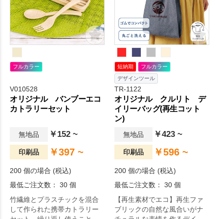
クセントとなりお洒落なアイ
テムです。
フルカラー
短納期
フルカラー
デザインツール
V010528
TR-1122
オリジナル バンブーエコ
オリジナル クルリト デ
カトラリーセット
イリーバッグ(再生コット
ン)
￥152 ~
￥423 ~
無地品
無地品
￥397 ~
￥596 ~
印刷品
印刷品
200 個の場合 (税込)
200 個の場合 (税込)
最低ご注文数： 30 個
最低ご注文数： 30 個
竹繊維とプラスチックを混合
【再生素材でエコ】再生ファ
して作られた携帯カトラリー
ブリックの自然な風合いがナ