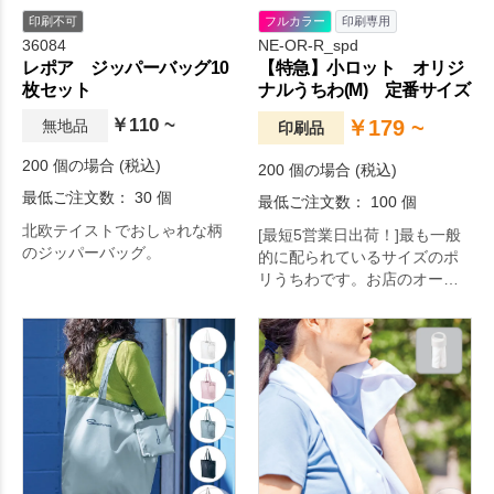
印刷不可
フルカラー
印刷専用
36084
NE-OR-R_spd
レポア ジッパーバッグ10
【特急】小ロット オリジ
枚セット
ナルうちわ(M) 定番サイズ
￥110 ~
￥179 ~
無地品
印刷品
200 個の場合 (税込)
200 個の場合 (税込)
最低ご注文数： 30 個
最低ご注文数： 100 個
北欧テイストでおしゃれな柄
[最短5営業日出荷！]最も一般
のジッパーバッグ。
的に配られているサイズのポ
リうちわです。お店のオープ
ン記念やセールの告知、イベ
ント来場者向けのノベルティ
としてオススメです。