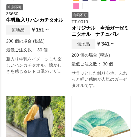
印刷不可
36660
印刷不可
牛乳瓶入りハンカチタオル
TT-0010
オリジナル 今治ガーゼミ
￥151 ~
無地品
ニタオル ナチュパレ
200 個の場合 (税込)
￥341 ~
無地品
最低ご注文数： 30 個
200 個の場合 (税込)
瓶入り牛乳をイメージした楽
最低ご注文数： 30 個
しいハンカチタオル。懐かし
さを感じるレトロ風のデザイ
サラッとした触り心地、ふわ
ンがポイント。瓶はペン立て
っと軽い感触が人気のガーゼ
や小物入れとして使用できま
タオルです。
す。