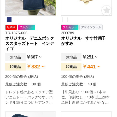
短納期
フルカラー
フルカラー
デザインツール
TR-1375-006
2D9789
オリジナル デニムボック
オリジナル すす竹扇子
ススタッズトート インデ
かすみ
ィゴ
￥687 ~
￥251 ~
無地品
無地品
￥882 ~
￥441 ~
印刷品
印刷品
200 個の場合 (税込)
100 個の場合 (税込)
最低ご注文数： 30 個
最低ご注文数： 40 個
トレンド感のあるスクエア型
【印刷あり：100個～1本単
デニムトートバッグです。ハ
位、印刷なし：40本以上20本
ンドル部分についたアンティ
単位】新緑にかすみがたなび
ークゴールドのスタッズがポ
くような、鮮やかな緑色の層
イントです。
が目にも涼しい扇子です。