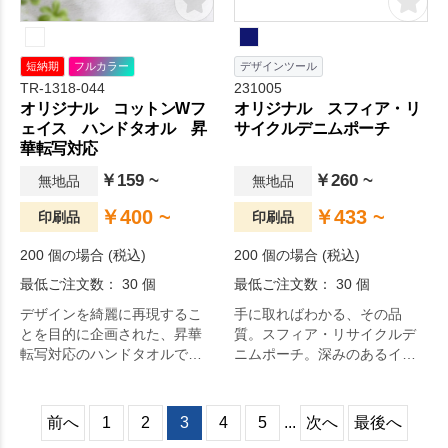
短納期
フルカラー
デザインツール
TR-1318-044
231005
オリジナル コットンWフ
オリジナル スフィア・リ
ェイス ハンドタオル 昇
サイクルデニムポーチ
華転写対応
￥159 ~
￥260 ~
無地品
無地品
￥400 ~
￥433 ~
印刷品
印刷品
200 個の場合 (税込)
200 個の場合 (税込)
最低ご注文数： 30 個
最低ご注文数： 30 個
デザインを綺麗に再現するこ
手に取ればわかる、その品
とを目的に企画された、昇華
質。スフィア・リサイクルデ
転写対応のハンドタオルで
ニムポーチ。深みのあるイン
す。
ディゴカラーでユニセックス
にお使いいただける、リサイ
クルデニムを70％使用したエ
前へ
1
2
3
4
5
...
次へ
最後へ
コデニムのマチあり舟底ポー