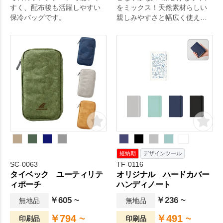
すく、配布後も活躍しやすい
をミックス！天然素材らしい
保冷バッグです。
親しみやすさと幅広く使える
汎用性の高さが自慢です。使
用頻度の高いポーチはオール
シーズン、ノベルティとして
使いやすいアイテムです。携
帯することが多い分、プロモ
ーション効果も高く、社会人
や学生を中心に喜ばれるの
で、美容イベントやセミナー
でのノベルティにおすすめ。
短納期
デザインツール
SC-0063
TF-0116
タイベック ユーティリテ
オリジナル ハードカバー
ィポーチ
ハンディノート
￥605 ~
￥236 ~
無地品
無地品
￥794 ~
￥491 ~
印刷品
印刷品