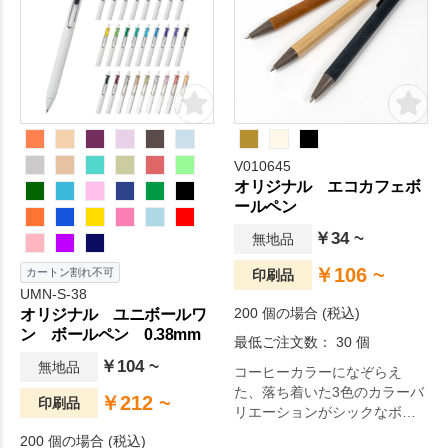
V010645
オリジナル エコカフェボ
ールペン
￥34 ~
無地品
￥106 ~
カートン割れ不可
印刷品
UMN-S-38
200 個の場合 (税込)
オリジナル ユニボールワ
ン ボールペン 0.38mm
最低ご注文数： 30 個
￥104 ~
無地品
コーヒーカラーになぞらえ
た、落ち着いた3色のカラーバ
￥212 ~
印刷品
リエーションがシックなボー
ルペン。
200 個の場合 (税込)