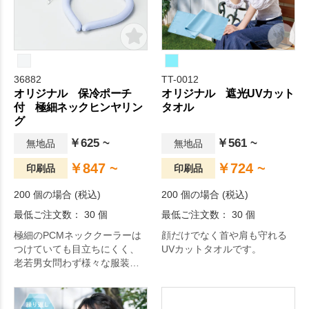
36882
TT-0012
オリジナル 保冷ポーチ
オリジナル 遮光UVカット
付 極細ネックヒンヤリン
タオル
グ
￥625 ~
￥561 ~
無地品
無地品
￥847 ~
￥724 ~
印刷品
印刷品
200 個の場合 (税込)
200 個の場合 (税込)
最低ご注文数： 30 個
最低ご注文数： 30 個
極細のPCMネッククーラーは
顔だけでなく首や肩も守れる
つけていても目立ちにくく、
UVカットタオルです。
老若男女問わず様々な服装や
シーンで使いやすいアイテ
ム。