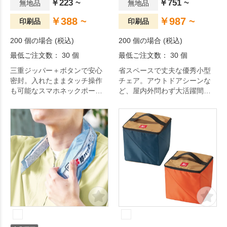
￥223 ~
￥751 ~
無地品
無地品
￥388 ~
￥987 ~
印刷品
印刷品
200 個の場合 (税込)
200 個の場合 (税込)
最低ご注文数： 30 個
最低ご注文数： 30 個
三重ジッパー＋ボタンで安心
省スペースで丈夫な優秀小型
密封。入れたままタッチ操作
チェア。アウトドアシーンな
も可能なスマホネックポーチ
ど、屋内外問わず大活躍間違
は、今やレジャーやアウトド
いなしです。
アの必需品。