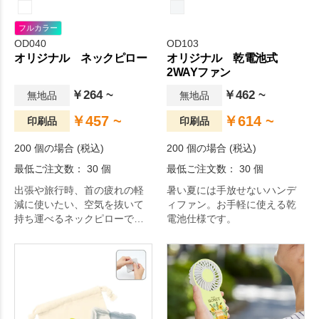
フルカラー
OD040
OD103
オリジナル ネックピロー
オリジナル 乾電池式
2WAYファン
￥264 ~
￥462 ~
無地品
無地品
￥457 ~
￥614 ~
印刷品
印刷品
200 個の場合 (税込)
200 個の場合 (税込)
最低ご注文数： 30 個
最低ご注文数： 30 個
出張や旅行時、首の疲れの軽
暑い夏には手放せないハンデ
減に使いたい、空気を抜いて
ィファン。お手軽に使える乾
持ち運べるネックピローで
電池仕様です。
す。