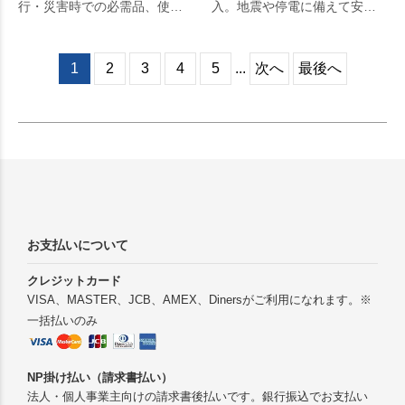
行・災害時での必需品、使用
入。地震や停電に備えて安
後の廃棄に便利な持ち帰り袋
心！ 防災用ライトです。火や
付きの携帯トイレ。一度使え
電気を必要としないので、安
ば手放せなくなること間違い
全簡単にお使いいただけま
1
2
3
4
5
...
次へ
最後へ
なし。
す。毎日の生活をより快適
に。
お支払いについて
クレジットカード
VISA、MASTER、JCB、AMEX、Dinersがご利用になれます。※
一括払いのみ
NP掛け払い（請求書払い）
法人・個人事業主向けの請求書後払いです。銀行振込でお支払い