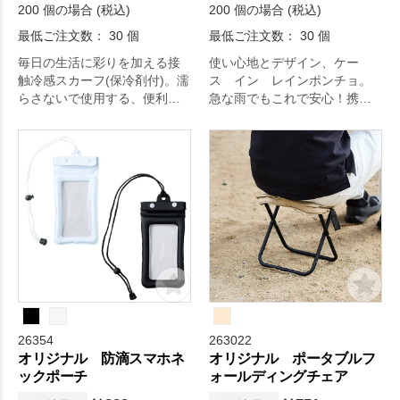
200 個の場合 (税込)
200 個の場合 (税込)
最低ご注文数： 30 個
最低ご注文数： 30 個
毎日の生活に彩りを加える接
使い心地とデザイン、ケー
触冷感スカーフ(保冷剤付)。濡
ス イン レインポンチョ。
らさないで使用する、便利な
急な雨でもこれで安心！携帯
接触冷感スカーフです。
ケース入りポンチョです。フ
ック付きなのでかばんやスト
ラップにつけて持ち運べるの
で、屋外イベントに持ってい
くと大活躍のアイテムです。
毎日の生活をより快適に。
26354
263022
オリジナル 防滴スマホネ
オリジナル ポータブルフ
ックポーチ
ォールディングチェア