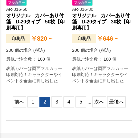
フルカラー
フルカラー
AR-316-50
AR-316-30
オリジナル カバーあり付
オリジナル カバーあり付
箋 D-20タイプ 50枚【印
箋 D-20タイプ 30枚【印
刷専用】
刷専用】
￥820 ~
￥646 ~
印刷品
印刷品
200 個の場合 (税込)
200 個の場合 (税込)
最低ご注文数： 100 個
最低ご注文数： 100 個
表紙カバーは両面フルカラー
表紙カバーは両面フルカラー
印刷対応！キャラクターやイ
印刷対応！キャラクターやイ
ベントを全面に押し出したオ
ベントを全面に押し出したオ
リジナリティ溢れる付箋が作
リジナリティ溢れる付箋が作
成できます。
成できます。
前へ
1
2
3
4
5
...
次へ
最後へ