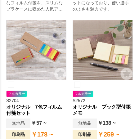
なフィルム付箋を、スリムな
ットになっており、使い勝手
プラケースに収めた人気アイ
のよさも魅力です。
テムです。
フルカラー
フルカラー
S2704
S2572
オリジナル 7色フィルム
オリジナル ブック型付箋
付箋セット
メモ
￥57 ~
￥138 ~
無地品
無地品
￥178 ~
￥259 ~
印刷品
印刷品