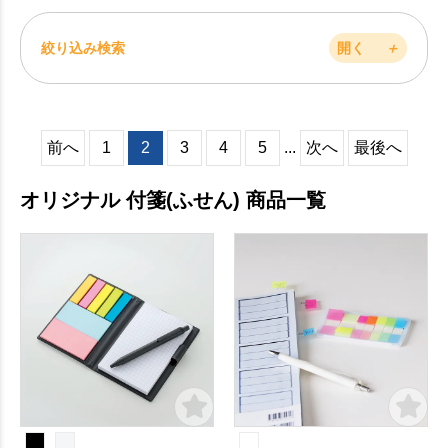
絞り込み検索
開く
＋
前へ
1
2
3
4
5
...
次へ
最後へ
オリジナル 付箋(ふせん) 商品一覧