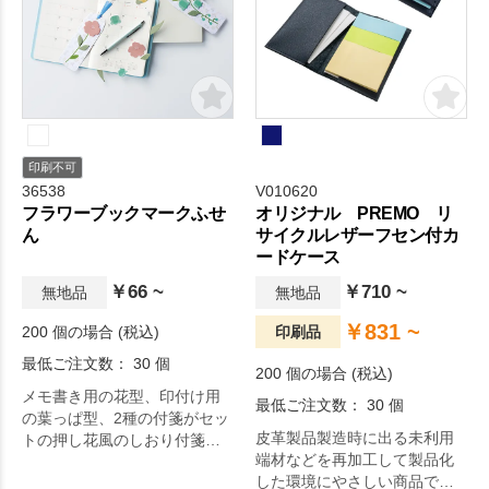
印刷不可
36538
V010620
フラワーブックマークふせ
オリジナル PREMO リ
ん
サイクルレザーフセン付カ
ードケース
￥66 ~
￥710 ~
無地品
無地品
￥831 ~
200 個の場合 (税込)
印刷品
最低ご注文数： 30 個
200 個の場合 (税込)
メモ書き用の花型、印付け用
最低ご注文数： 30 個
の葉っぱ型、2種の付箋がセッ
皮革製品製造時に出る未利用
トの押し花風のしおり付箋で
端材などを再加工して製品化
す。
した環境にやさしい商品で