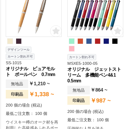
デザインツール
カートン割れ不可
カートン割れ不可
SS-1015
MSXE5-1000-05
オリジナル ピュアモル
オリジナル ジェットスト
ト ボールペン 0.7mm
リーム 多機能ペン4&1
0.5mm
￥1,210 ~
無地品
￥864 ~
無地品
￥1,338 ~
印刷品
￥987 ~
印刷品
200 個の場合 (税込)
200 個の場合 (税込)
最低ご注文数： 100 個
最低ご注文数： 100 個
ウイスキー樽のオーク材を再
利用した高級感あふれるボー
圧倒的な人気を誇る