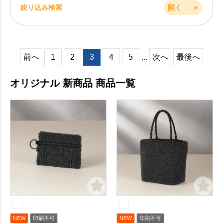
絞り込み検索
開く
＋
前へ
1
2
3
4
5
...
次へ
最後へ
オリジナル 新商品 商品一覧
NEW
印刷不可
NEW
印刷不可