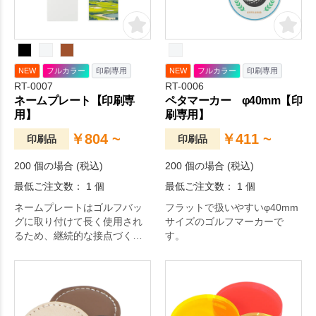
NEW
フルカラー
印刷専用
NEW
フルカラー
印刷専用
RT-0007
RT-0006
ネームプレート【印刷専
ペタマーカー φ40mm【印
用】
刷専用】
￥804 ~
￥411 ~
印刷品
印刷品
200 個の場合 (税込)
200 個の場合 (税込)
最低ご注文数： 1 個
最低ご注文数： 1 個
ネームプレートはゴルフバッ
フラットで扱いやすいφ40mm
グに取り付けて長く使用され
サイズのゴルフマーカーで
るため、継続的な接点づくり
す。
に適したビジネスギフトで
す。