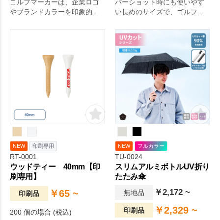
ゴルフマーカーは、企業ロゴ
バーショット時にも使いやす
やブランドカラーを印象的に
い長めのサイズで、ゴルファ
見せられる実用的なゴルフグ
ーに喜ばれやすい実用的なノ
ッズです。
ベルティです。
NEW
印刷専用
NEW
フルカラー
RT-0001
TU-0024
ウッドティー 40mm【印
スリムアルミボトルUV折り
刷専用】
たたみ傘
￥2,172 ~
￥65 ~
無地品
印刷品
￥2,329 ~
印刷品
200 個の場合 (税込)