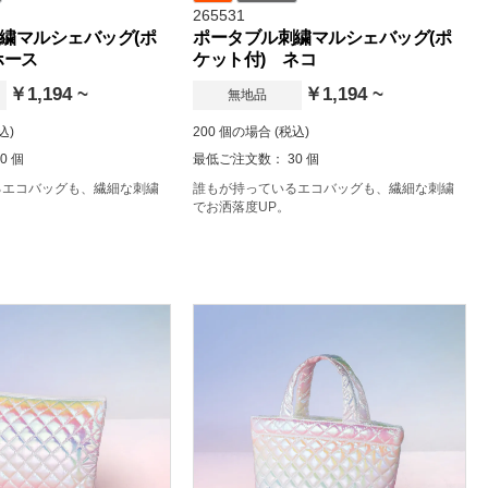
265531
繍マルシェバッグ(ポ
ポータブル刺繍マルシェバッグ(ポ
ホース
ケット付) ネコ
￥1,194 ~
￥1,194 ~
無地品
込)
200 個の場合 (税込)
0 個
最低ご注文数： 30 個
るエコバッグも、繊細な刺繍
誰もが持っているエコバッグも、繊細な刺繍
でお洒落度UP。