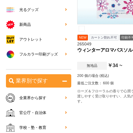
光るグッズ
新商品
NEW
カートン割れ不可
印刷不
アウトレット
265049
ウィンターアロマバスソル
フルカラー印刷グッズ
￥34 ~
無地品
200 個の場合 (税込)
業界別で探す
最低ご注文数： 600 個
ローズ＆フローラルの香りで心潤
渡しやすく受け取りやすい、人気
全業界から探す
す。
官公庁・自治体
学校・塾・教育