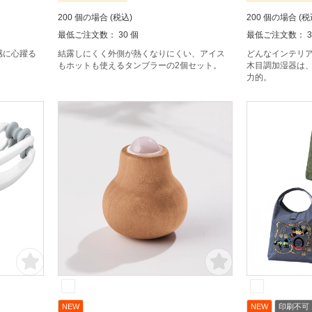
200 個の場合 (税込)
200 個の場合 (税
最低ご注文数： 30 個
最低ご注文数： 3
感に心躍る
結露しにくく外側が熱くなりにくい、アイス
どんなインテリ
もホットも使えるタンブラーの2個セット。
木目調加湿器は
力的。
NEW
NEW
印刷不可