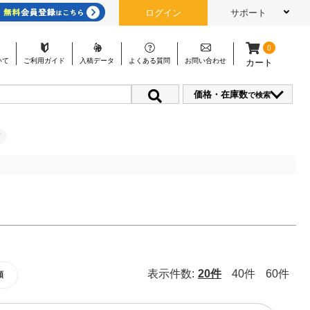
ログイン
サポート
0
いて
ご利用
ガイド
入稿
データ
よくある
質問
お問い
合わせ
カート
価格・在庫数
で検索
表示件数:
20件
40件
60件
順