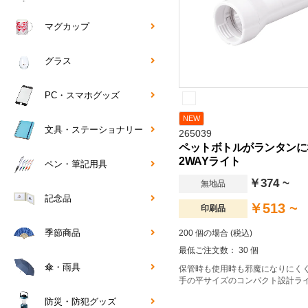
マグカップ
グラス
PC・スマホグッズ
NEW
文具・ステーショナリー
265039
ペットボトルがランタンに
2WAYライト
ペン・筆記用具
￥374 ~
無地品
記念品
￥513 ~
印刷品
季節商品
200 個の場合 (税込)
最低ご注文数： 30 個
傘・雨具
保管時も使用時も邪魔になりにく
手の平サイズのコンパクト設計ラ
防災・防犯グッズ