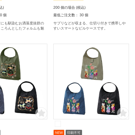
込)
200 個の場合 (税込)
0 個
最低ご注文数： 30 個
アにも馴染むお洒落度抜群の
サプリなどが収まる、仕切り付きで携帯しや
、ころんとしたフォルムも魅
すいスマートなピルケースです。
NEW
印刷不可