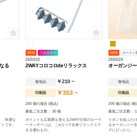
NEW
フルカラー
NEW
カートン
265032
265029
なる
2WAYコロコロdeリラックス
オーガンジー
￥210 ~
無地品
無地品
￥353 ~
印刷品
印刷品
200 個の場合 (税込)
200 個の場合 (税
最低ご注文数： 30 個
最低ご注文数： 10
く、快適な
ポイントも広範囲も使える2WAY仕様のローラ
リボンを結ぶだ
イトです。
ーマッサージは、これ1つで全身リラックスで
るオーガンジー
きる優れもの。
グにぴったり。