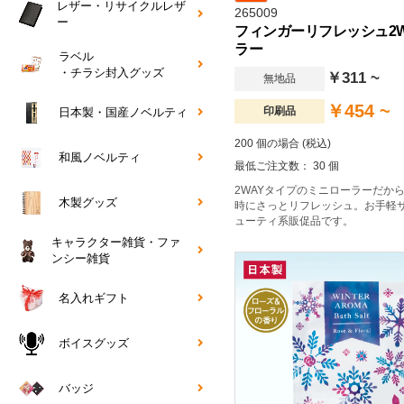
レザー・リサイクルレザ
265009
ー
フィンガーリフレッシュ2W
ラー
ラベル
・チラシ封入グッズ
￥311 ~
無地品
￥454 ~
印刷品
日本製・国産ノベルティ
200 個の場合 (税込)
和風ノベルティ
最低ご注文数： 30 個
2WAYタイプのミニローラーだか
木製グッズ
時にさっとリフレッシュ。お手軽
ューティ系販促品です。
キャラクター雑貨・ファ
ンシー雑貨
名入れギフト
ボイスグッズ
バッジ