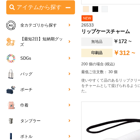
アイテムから探す
NEW
26533
全カテゴリから探す
リップケースチャーム
【最短2日】短納期グッ
￥172 ~
無地品
ズ
￥312 ~
印刷品
SDGs
200 個の場合 (税込)
最低ご注文数： 30 個
バッグ
使いやすくて品のあるリップクリ
をチャームとして提げられるよう
ポーチ
た。
巾着
タンブラー
ボトル