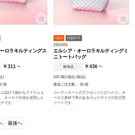
NEW
印刷不可
265005
ーロラキルティングス
エルシア・オーロラキルティングミ
ニトートバッグ
￥311 ~
￥436 ~
無地品
込)
200 個の場合 (税込)
0 個
最低ご注文数： 30 個
リム設計で細かなアイテムも
コーディネートのアクセントにぴったり。オ
る、オーロラ生地を使用した
ーロラ素材で華のある小ぶりサイズの自立型
ーチです。
トートです。
へ
最後へ