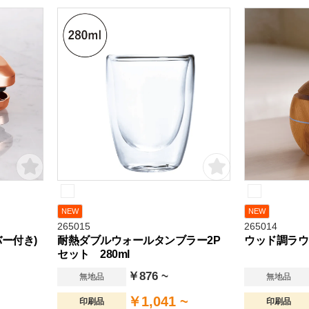
NEW
NEW
265015
265014
ー付き)
耐熱ダブルウォールタンブラー2P
ウッド調ラウ
セット 280ml
￥876 ~
無地品
無地品
￥1,041 ~
印刷品
印刷品