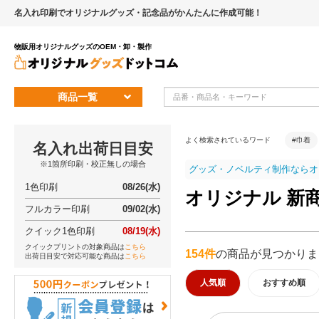
名入れ印刷でオリジナルグッズ・記念品がかんたんに作成可能！
物販用オリジナルグッズのOEM・卸・製作
商品一覧
よく検索されているワード
#巾着
名入れ出荷日目安
※1箇所印刷・校正無しの場合
グッズ・ノベルティ制作ならオ
1色印刷
08/26(水)
オリジナル 新商
フルカラー印刷
09/02(水)
クイック1色印刷
08/19(水)
クイックプリントの対象商品は
こちら
154件
の商品が見つかりま
出荷日目安で対応可能な商品は
こちら
人気順
おすすめ順