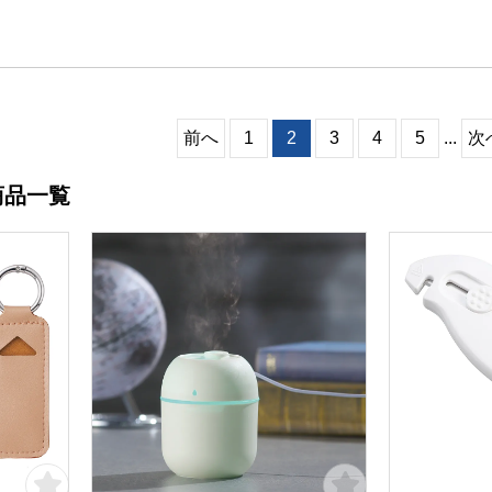
前へ
1
2
3
4
5
...
次
商品一覧