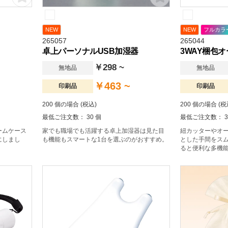
NEW
NEW
フルカラ
265057
265044
卓上パーソナルUSB加湿器
3WAY梱包
￥298 ~
無地品
無地品
￥463 ~
印刷品
印刷品
200 個の場合 (税込)
200 個の場合 (税
最低ご注文数： 30 個
最低ご注文数： 3
ームケース
家でも職場でも活躍する卓上加湿器は見た目
紐カッターやオ
にしまし
も機能もスマートな1台を選ぶのがおすすめ。
とした手間をス
ると便利な多機