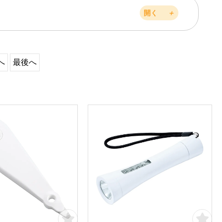
開く
＋
へ
最後へ