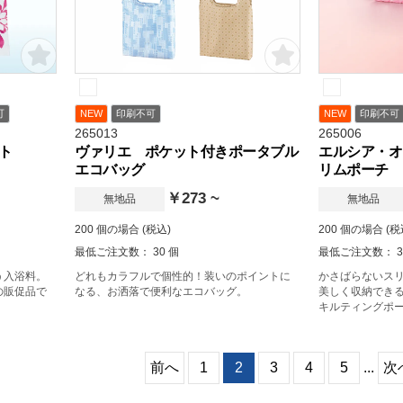
可
NEW
印刷不可
NEW
印刷不可
265013
265006
ト
ヴァリエ ポケット付きポータブル
エルシア・オ
エコバッグ
リムポーチ
￥273 ~
無地品
無地品
200 個の場合 (税込)
200 個の場合 (税
最低ご注文数： 30 個
最低ご注文数： 3
う入浴料。
どれもカラフルで個性的！装いのポイントに
かさばらないス
の販促品で
なる、お洒落で便利なエコバッグ。
美しく収納でき
キルティングポ
前へ
1
2
3
4
5
...
次