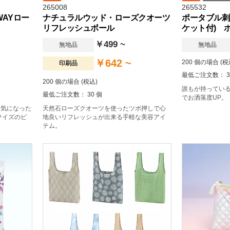
265008
265532
AYロー
ナチュラルウッド・ローズクオーツ
ポータブル刺
リフレッシュボール
ケット付) 
￥499 ~
無地品
無地品
￥642 ~
200 個の場合 (税
印刷品
最低ご注文数： 3
200 個の場合 (税込)
誰もが持ってい
最低ご注文数： 30 個
でお洒落度UP。
ら気になった
天然石ローズクオーツを使ったツボ押しで心
サイズのビ
地良いリフレッシュが出来る手軽な美容アイ
テム。