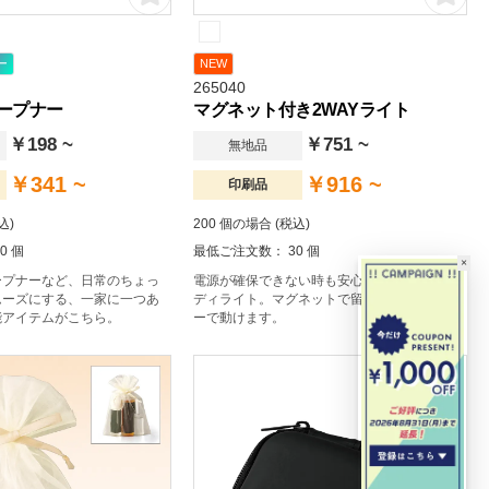
ー
NEW
265040
オープナー
マグネット付き2WAYライト
￥198 ~
￥751 ~
無地品
￥341 ~
￥916 ~
印刷品
込)
200 個の場合 (税込)
0 個
最低ご注文数： 30 個
×
ープナーなど、日常のちょっ
電源が確保できない時も安心の乾電池式ハン
ムーズにする、一家に一つあ
ディライト。マグネットで留めれば両手フリ
能アイテムがこちら。
ーで動けます。