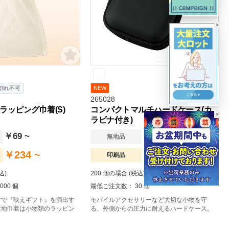
×
割れ不可
NEW
265028
ラッピング巾着(S)
コンパクトマルチハードケース(カ
×
ラビナ付き)
￥69 ~
￥135 ~
無地品
￥234 ~
￥300 ~
印刷品
込)
200 個の場合 (税込)
00 個
最低ご注文数： 30 個
けで『映えギフト』を演出す
モバイルアクセサリーなど大切な小物を守
生地巾着は小物類のラッピン
る、外側からの圧力に耐えるハードケース。