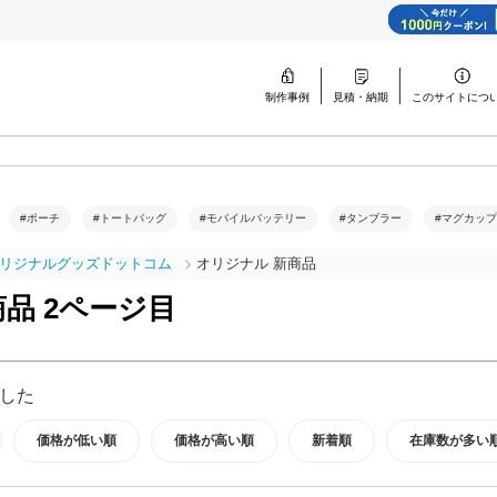
制作事例
見積・納期
このサイトに
つ
#ポーチ
#トートバッグ
#モバイルバッテリー
#タンブラー
#マグカップ
リジナルグッズドットコム
オリジナル 新商品
品 2ページ目
した
価格が低い順
価格が高い順
新着順
在庫数が多い